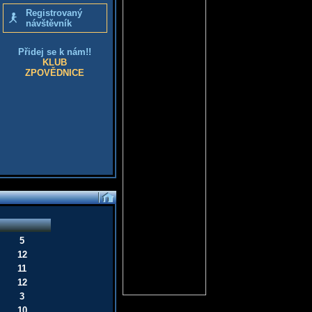
Registrovaný
návštěvník
Přidej se k nám!!
KLUB
ZPOVĚDNICE
5
12
11
12
3
10