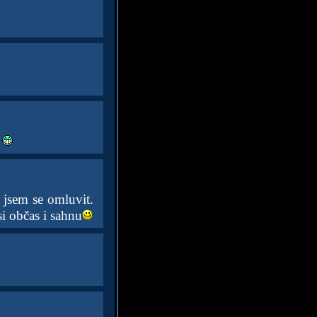
a jsem se omluvit.
i občas i sahnu