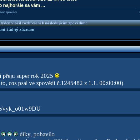
 najhoršie sa vám ...
zev zpovědi
 týden vložil rozhřešení k následujícím zpovědím:
není žádný záznam
i přeju super rok 2025
a to, cos psal ve zpovědi č.1245482 z 1.1. 00:00:00)
.be/vyk_o01w9DU
díky, pobavilo