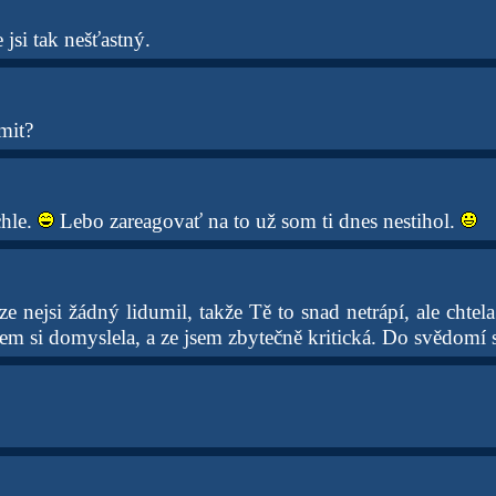
e jsi tak nešťastný.
mit?
chle.
Lebo zareagovať na to už som ti dnes nestihol.
 ze nejsi žádný lidumil, takže Tě to snad netrápí, ale chtel
m si domyslela, a ze jsem zbytečně kritická. Do svědomí s