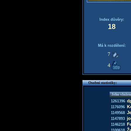
Index důvěry:
18
Má k rozdělení:
7
4
Osobní statistiky:
Jeho vložen
dp
1261396
Ko
1176096
J
1149568
jo
1147893
F
1146218
Ž
1100618