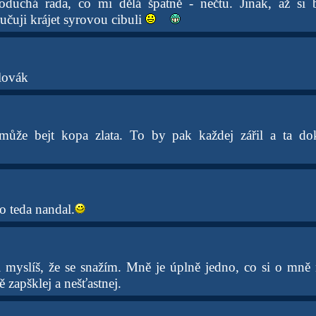
oduchá rada, co mi dělá špatně - nečtu. Jinak, až si 
učuji krájet syrovou cibuli
lovák
může bejt kopa zlata. To by pak každej zářil a ta d
to teda nandal.
 myslíš, že se snažím. Mně je úplně jedno, co si o mně m
ně zapšklej a nešťastnej.