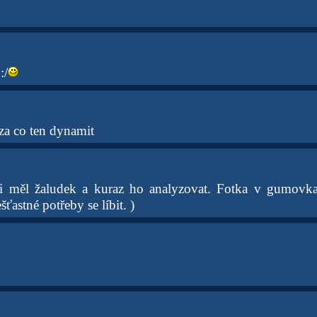
:/
 za co ten dynamit
jsi měl žaludek a kuraz ho analyzovat. Fotka v gumov
ťastné potřeby se líbit. )