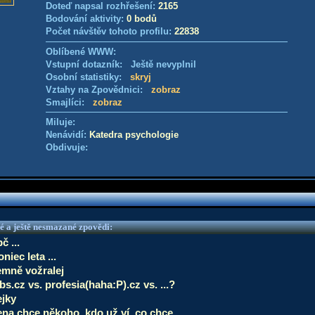
Doteď napsal rozhřešení:
2165
Bodování aktivity:
0 bodů
Počet návštěv tohoto profilu:
22838
Oblíbené WWW:
Vstupní dotazník: Ještě nevyplnil
Osobní statistiky:
skryj
Vztahy na Zpovědnici:
zobraz
Smajlíci:
zobraz
Miluje:
Nenávidí:
Katedra psychologie
Obdivuje:
é a ještě nesmazané zpovědi:
č ...
niec leta ...
emně vožralej
bs.cz vs. profesia(haha:P).cz vs. ...?
ejky
ena chce někoho, kdo už ví, co chce