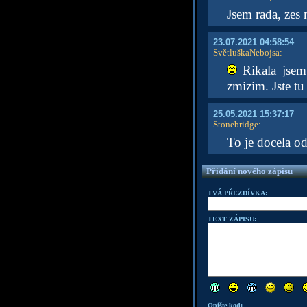
Jsem rada, zes 
23.07.2021 04:58:54
SvětluškaNebojsa
:
Rikala jsem 
zmizim. Jste t
25.05.2021 15:37:17
Stonebridge
:
To je docela o
Přidání nového zápisu
TVÁ PŘEZDÍVKA:
TEXT ZÁPISU:
Opište kod: