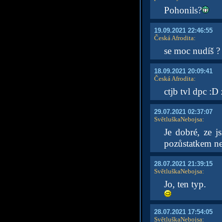
Pohonils?
19.09.2021 22:46:55
Česká Afrodita
:
se moc nudíš ? 
18.09.2021 20:09:41
Česká Afrodita
:
ctjb tvl dpc :D
29.07.2021 02:37:07
SvětluškaNebojsa
:
Je dobré, ze 
pozůstatkem neš
28.07.2021 21:39:15
SvětluškaNebojsa
:
Jo, ten typ.
28.07.2021 17:54:05
SvětluškaNebojsa
: