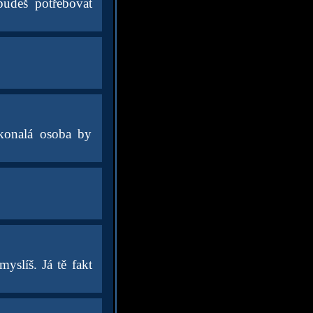
budeš potřebovat
okonalá osoba by
yslíš. Já tě fakt