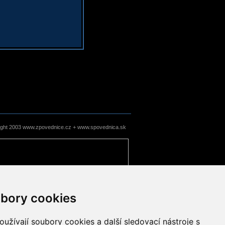
ight 2003 www.zpovednice.cz + www.spovednica.sk
bory cookies
užívají soubory cookies a další sledovací nástroje s