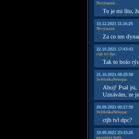
Nevýrazná
:
To je mi líto, ž
10.12.2021 11:16:25
Nevýrazná
:
Za co ten dyna
22.10.2021 17:43:43
ctjb tvl dpc
:
Tak to bolo rý
21.10.2021 08:25:50
SvětluškaNebojsa
:
Ahoj! Psal jsi,
Uznávám, ze jse
20.09.2021 00:27:50
SvětluškaNebojsa
:
ctjb tvl dpc?
19.09.2021 23:15:26
povolený řetěz
: