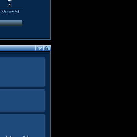
4
Počet rozhřeš.