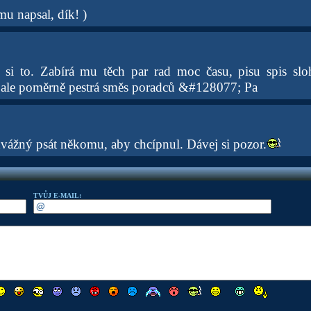
mu napsal, dík! )
si to. Zabírá mu těch par rad moc času, pisu spis sloh
u ale poměrně pestrá směs poradců &#128077; Pa
dvážný psát někomu, aby chcípnul. Dávej si pozor.
TVŮJ E-MAIL: