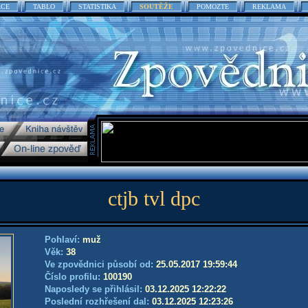
ACE
TABLO
STATISTIKA
SOUTĚŽE
POMOZTE
REKLAMA
ctjb tvl dpc
Pohlaví:
muž
Věk:
38
Ve zpovědnici působí od:
25.05.2017 19:59:44
Číslo profilu:
100190
Naposledy se přihlásil:
03.12.2025 12:22:22
Poslední rozhřešení dal:
03.12.2025 12:23:26