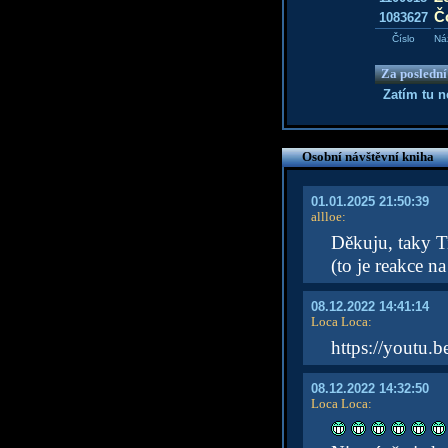
Čo
1083627
Číslo
Ná
Za poslední
Zatím tu 
Osobní návštěvní kniha
01.01.2025 21:50:39
allloe
:
Děkuju, taky T
(to je reakce n
08.12.2022 14:41:14
Loca Loca
:
https://youtu
08.12.2022 14:32:50
Loca Loca
: