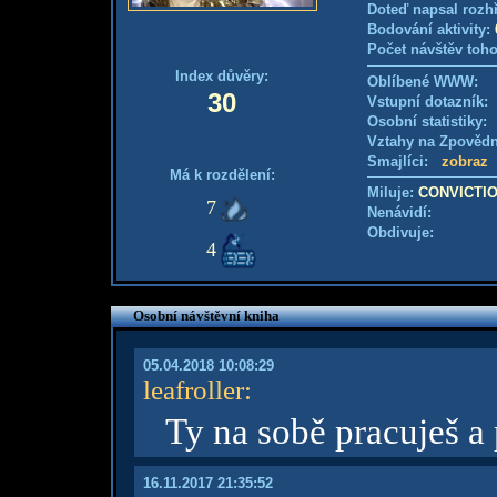
Doteď napsal rozh
Bodování aktivity:
Počet návštěv toho
Index důvěry:
Oblíbené WWW:
30
Vstupní dotazník
Osobní statistiky
Vztahy na Zpověd
Smajlíci:
zobraz
Má k rozdělení:
Miluje:
CONVICTI
7
Nenávidí:
Obdivuje:
4
Osobní návštěvní kniha
05.04.2018 10:08:29
leafroller
:
Ty na sobě pracuješ a 
16.11.2017 21:35:52