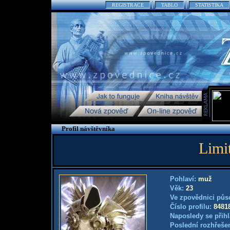
REGISTRACE
TABLO
STATISTIKA
Profil návštěvníka
Limit
Pohlaví:
muž
Věk:
23
Ve zpovědnici půs
Číslo profilu:
8481
Naposledy se přihl
Poslední rozhřešen