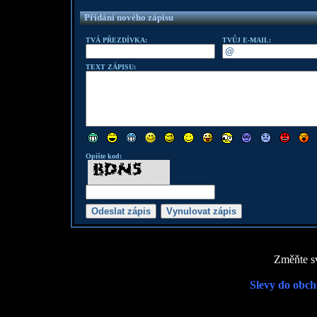
Přidání nového zápisu
TVÁ PŘEZDÍVKA:
TVŮJ E-MAIL:
TEXT ZÁPISU:
Opište kod:
Změňte sv
Slevy do obch