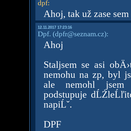
dpf
:
Ahoj, tak už zase se
12.11.2017 17:23:16
Dpf.
(dpfr@seznam.cz)
:
Ahoj
Staljsem se asi obÄ
nemohu na zp, byl j
ale nemohl jsem 
podstupuje dĹŻleĹľ
napiĹˇ.
DPF