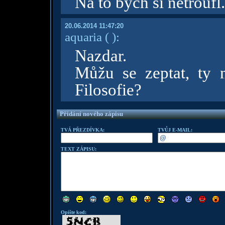
Na to bych si netroufl
20.06.2014 11:47:20
aquaria
( )
:
Nazdar.
Můžu se zeptat, ty
Filosofie?
Přidání nového zápisu
TVÁ PŘEZDÍVKA:
TVŮJ E-MAIL:
TEXT ZÁPISU:
Opište kod: