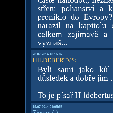
střetu pohanství a k
proniklo do Evropy
narazil na kapitolu
celkem zajímavě a 
vyznáš...
28.07.2014 10:16:02
HILDEBERTVS
:
Byli sami jako kůl
důsledek a dobře jim t
To je písař Hildebertu
15.07.2014 01:05:56
Zjevný
( )
: