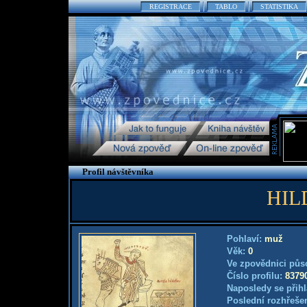
REGISTRACE
TABLO
STATISTIKA
Profil návštěvníka
HIL
Pohlaví:
muž
Věk:
0
Ve zpovědnici půs
Číslo profilu:
8379
Naposledy se přihl
Poslední rozhřešen