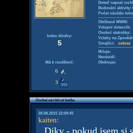
Doteď napsal rozh
Bodování aktivity:
Počet návštěv toho
Oblíbené WWW:
Vstupní dotazník: 
Osobní statistiky
Index důvěry:
Vztahy na Zpověd
5
Smajlíci:
zobraz
Miluje:
Nenávidí:
Má k rozdělení:
Obdivuje:
6
3
Osobní návštěvní kniha
28.08.2015 22:09:45
kaiten
:
Diky - pokud jsem si 