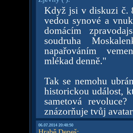
Když jsi v diskuzi č.
vedou synové a vnuk
domácím zpravodajs
soudruha Moskale
napařováním vemene
mlékad denně."
Tak se nemohu ubráni
historickou událost, 
sametová revoluce?
znázorňuje tvůj avata
06.07.2014 20:48:50
Hrabě Depeš
: