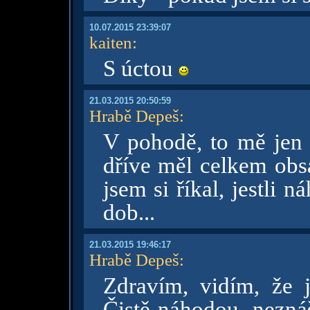
10.07.2015 23:39:07
kaiten
:
S úctou
21.03.2015 20:50:59
Hrabě Depeš
:
V pohodě, to mě jen t
dříve měl celkem obsá
jsem si říkal, jestli 
dob...
21.03.2015 19:46:17
Hrabě Depeš
:
Zdravím, vidím, že j
Čistě náhodou, nezná