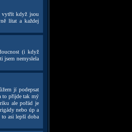
 vytřít když jsou
ně lítat a každej
doucnost (i když
ti jsem nemyslela
ůžem jí podepsat
 to přijde tak mý
iku ale pořád je
brigády nebo úp a
to asi lepší doba