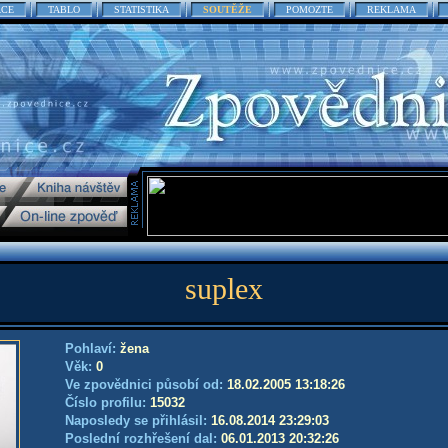
ACE
TABLO
STATISTIKA
SOUTĚŽE
POMOZTE
REKLAMA
suplex
Pohlaví:
žena
Věk:
0
Ve zpovědnici působí od:
18.02.2005 13:18:26
Číslo profilu:
15032
Naposledy se přihlásil:
16.08.2014 23:29:03
Poslední rozhřešení dal:
06.01.2013 20:32:26