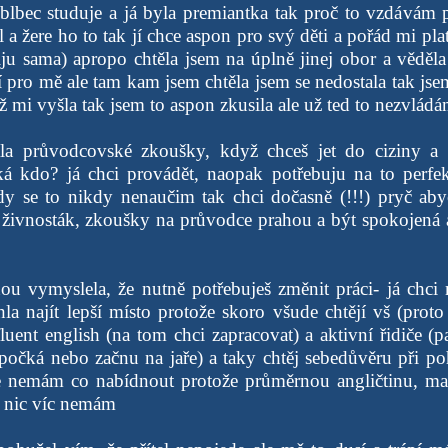
j blbec studuje a já byla premiantka tak proč to vzdávám
 a žere ho to tak jí chce aspon pro svý děti a pořád mi pla
ju sama) apropo chtěla jsem na úplně jinej obor a věděl
pro mě ale tam kam jsem chtěla jsem se nedostala tak jsem
 mi vyšla tak jsem to aspon zkusila ale už ted to nezvlád
lala průvodcovské zkoušky, když chceš jet do ciziny a
ká kdo? já chci provádět, naopak potřebuju na to perfek
ady se to nikdy nenaučim tak chci dočasně (!!!) pryč a
si živnosták, zkoušky na průvodce prahou a být spokojená 
nou vymyslela, že nutně potřebuješ změnit práci- já chci 
a najít lepší místo protože skoro všude chtějí vš (prot
fluent english (na tom chci zapracovat) a aktivní řidiče (
o počká nebo začnu na jaře) a taky chtěj sebedůvěru při 
že nemám co nabídnout protože průměrnou angličtinu, ma
a nic víc nemám