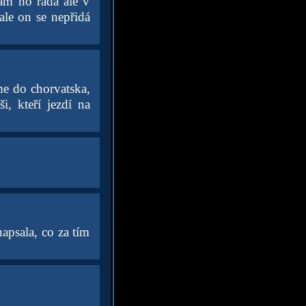
mám ho ráda ale v
le on se nepřidá
me do chorvatska,
i, kteří jezdí na
napsala, co za tím