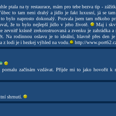
uhle ptala na ty restaurace, mám pro tebe bezva tip - zážit
Vůbec to tam neni drahý a jídlo je fakt luxusní, já se t
e to bylo naprosto dokonalý. Pozvala jsem tam někoho p
val, že to bylo nejlepší jídlo v jeho životě.
Maj i skvě
e zevnitř krásně zrekonstruovaná a zvenku je zahrádka a
ět. Na rodinnou oslavu je to ideální, hlavně přes den je
a z lodi je i hezkej výhled na vodu.
http://www.port62.cz
o pomalu začínám vzdávat. Přijde mi to jako hovořit 
tní shrnutí.