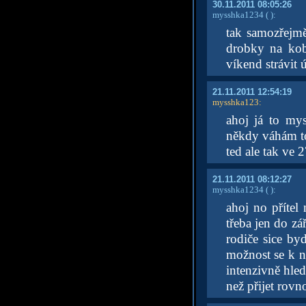
30.11.2011 08:05:26
mysshka1234
( )
:
tak samozřejmě
drobky na kobe
víkend strávit 
21.11.2011 12:54:19
mysshka123
:
ahoj já to mys
někdy váhám to
ted ale tak ve 
21.11.2011 08:12:27
mysshka1234
( )
:
ahoj no přítel
třeba jen do zá
rodiče sice by
možnost se k n
intenzivně hled
než přijet rovn