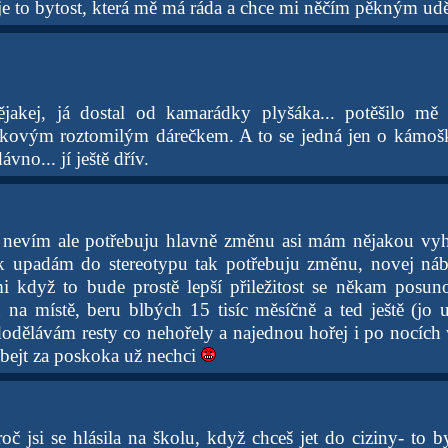
k je to bytost, která mě má ráda a chce mi něčím pěkným uděl
ějakej, já dostal od kamarádky plyšáka... potěšilo mě
kovým roztomilým dárečkem. A to se jedná jen o kámošku
vno... jí ještě dřív.
 nevím ale potřebuju hlavně změnu asi mám nějakou v
ak upadám do stereotypu tak potřebuju změnu, novej ná
mi když to bude prostě lepší přiležitost se někam posun
u na místě, beru blbých 15 tisíc měsíčně a ted ještě (jo 
 dodělávám resty co nehořely a najednou hořej i po nocích
 bejt za poskoka už nechci
oč jsi se hlásila na školu, když chceš jet do ciziny- to b