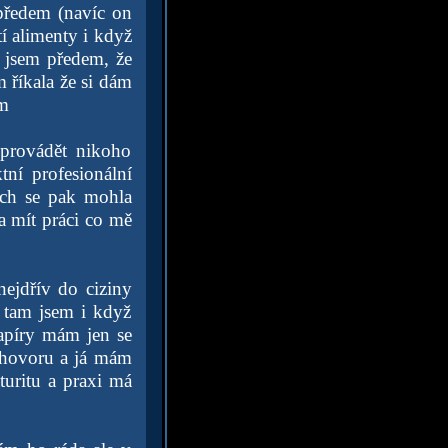
 předem (navíc on
tí alimenty i když
a jsem předem, že
 říkala že si dám
ám
 provádět nikoho
tní profesionální
bych se pak mohla
a mít práci co mě
nejdřív do ciziny
o tam jsem i když
papíry mám jen se
pohovoru a já mám
turitu a praxi má