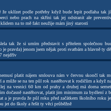
 že uklízet podle potřeby když bude lepit podlaha tak jí
rci nebo prach na skříni tak jej odstranit ale preventiv
úklidem na to mě fakt neužije mám jiný starosti
lela tak že si umím představit s přítelem společnou bu
 je pravda) jenom jsem nějak proti svatbám a hlavně ty dě
27 nejdřív
 nemusí platit nájem smlouva nám v červnu skončí tak m
ří a může se na ten půl rok nastěhovat k rodičům a když na
dlej na vesnici 60 km od prahy a druhej má doma semetr
im dočasně nastěhovat, platit jim minimum za bydlení z 
at a je pravda že půl roku před začátkem školního roku je 
ou jet do školy a řešit ty věci průběžně