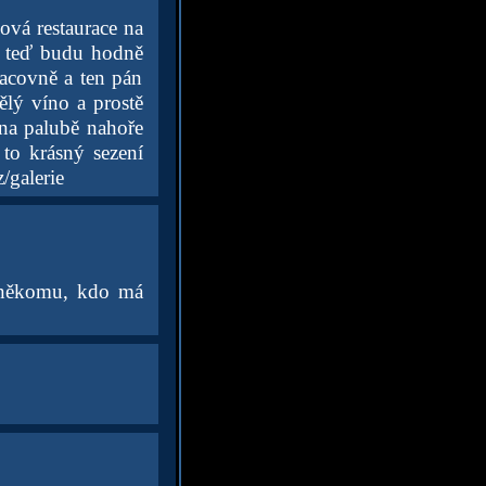
ková restaurace na
am teď budu hodně
racovně a ten pán
lý víno a prostě
 na palubě nahoře
 to krásný sezení
/galerie
k někomu, kdo má