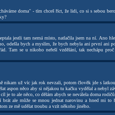
cháváme doma" - tím chceš říct, že lidi, co si s sebou ber
cky?
zeptala jestli tam nemá místo, natlačila jsem na ní. Ano hle
o, odešla bych a myslím, že bych nebyla ani první ani pos
ořád. Tam se u nikoho neřeší vzdělání, tak nechápu proč
 nikam už víc jak rok nevzali, potom člověk jde s latkou
ělat aspon něco aby si nějakou tu kačku vydělal a nebyl záv
cíl je to ale něco, co dělám abych se neválela doma rodič
 brát ale může se mnou jednat narovinu a hned mi to ř
tom ze mě udělat troubu a vzít někoho jiného.