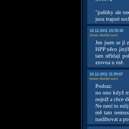
"paštiky ale ne
jsou trapné so
10.12.2011 19:35:30
ironie dnešní noci
:
Jen jsem se jí 
HPP něco jinýh
tam střídají p
zrovna u mě.
10.12.2011 11:59:07
ironie dnešní noci
:
Podraz:
no ono když mě
nejníž a chce d
Ne není to můj 
mě tam nemusí
naslibovat a po