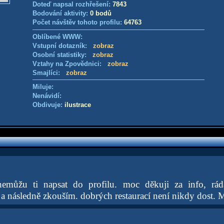
Doteď napsal rozhřešení:
7843
Bodování aktivity:
0 bodů
Počet návštěv tohoto profilu:
64763
Oblíbené WWW:
Vstupní dotazník:
zobraz
Osobní statistiky:
zobraz
Vztahy na Zpovědnici:
zobraz
Smajlíci:
zobraz
Miluje:
Nenávidí:
Obdivuje:
ilustrace
emůžu ti napsat do profilu. moc děkuji za info, rád
 a následně zkouším. dobrých restaurací není nikdy dost. 