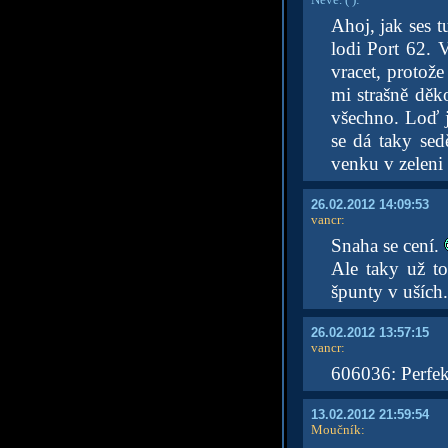
Ahoj, jak ses t
lodi Port 62. 
vracet, protož
mi strašně děko
všechno. Loď j
se dá taky sed
venku v zeleni 
26.02.2012 14:09:53
vancr
:
Snaha se cení.
Ale taky už t
špunty v uších.
26.02.2012 13:57:15
vancr
:
606036: Perfek
13.02.2012 21:59:54
Moučník
: