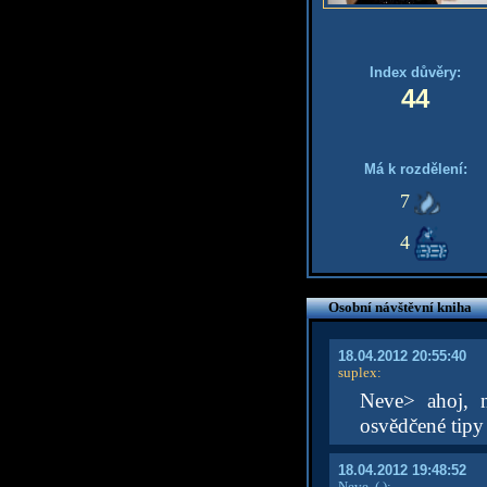
Index důvěry:
44
Má k rozdělení:
7
4
Osobní návštěvní kniha
18.04.2012 20:55:40
suplex
:
Neve> ahoj, n
osvědčené tipy
18.04.2012 19:48:52
Neve.
( )
: