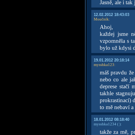
Jasně, ale i ta
12.02.2012 18:43:03
Moučník
:
Ahoj,
každej jsme n
vzpomněla s ta
bylo už kdysi dá
19.01.2012 20:18:14
mysshka123
:
máš pravdu že
nebo co ale j
deprese stačí 
takhle stagnuj
prokrastinací)
to mě nebaví a
18.01.2012 08:18:40
mysshka1234
( )
:
takže za mě, pr