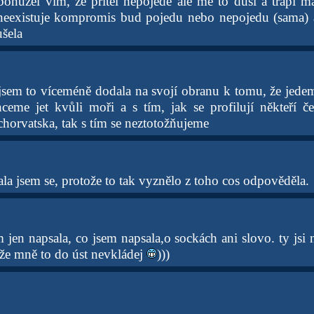
ohužel vím, že přítel nepojede ale mě to dusí a trápí 
neexistuje kompromis bud pojedu nebo nepojedu (sama) a
ušela
á jsem to víceméně dodala na svojí obranu k tomu, že jede
ceme jet kvůli moři a s tím, jak se profilují někteří češ
horvatska, tak s tím se neztotožňujeme
la jsem se, protože to tak vyznělo z toho cos odpověděla.
em jen napsala, co jsem napsala,o sockách ani slovo. ty jsi 
akže mně to do úst nevkládej
)))