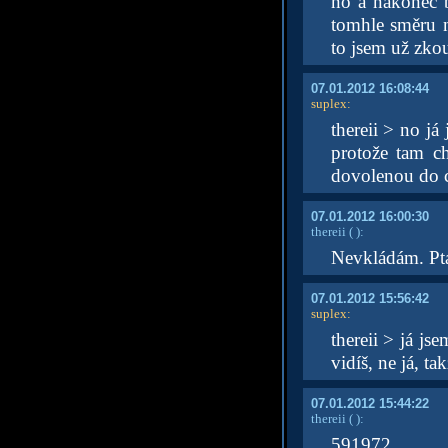
no a nakonec b
tomhle směru 
to jsem už zko
07.01.2012 16:08:44
suplex
:
thereii > no j
protože tam ch
dovolenou do c
07.01.2012 16:00:30
thereii
( )
:
Nevkládám. Pta
07.01.2012 15:56:42
suplex
:
thereii > já js
vidíš, ne já, t
07.01.2012 15:44:22
thereii
( )
:
591972