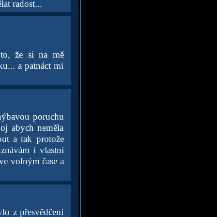
at radost...
 to, že si na mě
... a patnáct mi
yhýbavou poruchu
boj abych neměla
out a tak protože
uznávám i vlastní
 ve volným čase a
ylo z přesvědčení