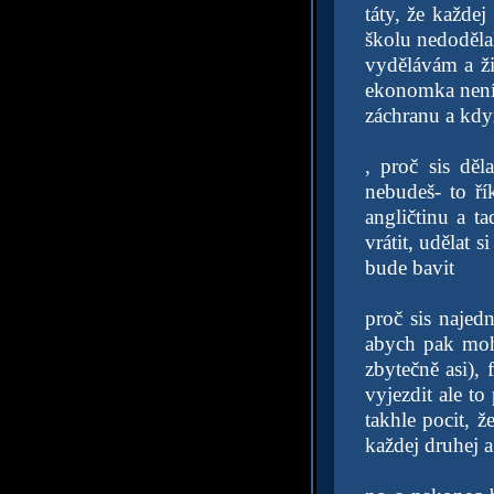
táty, že každe
školu nedodělal
vydělávám a ži
ekonomka není 
záchranu a když
, proč sis dě
nebudeš- to ří
angličtinu a t
vrátit, udělat 
bude bavit
proč sis najed
abych pak mohl
zbytečně asi), 
vyjezdit ale t
takhle pocit, 
každej druhej 