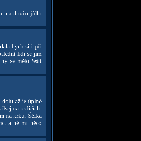
ou na dovču jídlo
dala bych si i při
lední lidi se jim
 by se mělo řešit
 dolů až je úplně
ilsej na rodičích.
ům na krku. Šéfka
íct a né mi něco