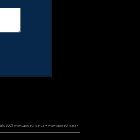
ight 2003 www.zpovednice.cz + www.spovednica.sk