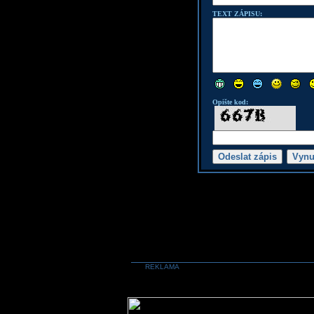
TEXT ZÁPISU:
Opište kod:
REKLAMA