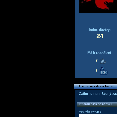
Index důvěry:
24
Má k rozdělení:
0
0
Osobní návštěvní kniha
Zatím tu není žádný z
Přidání nového zápisu
TVÁ PŘEZDÍVKA: