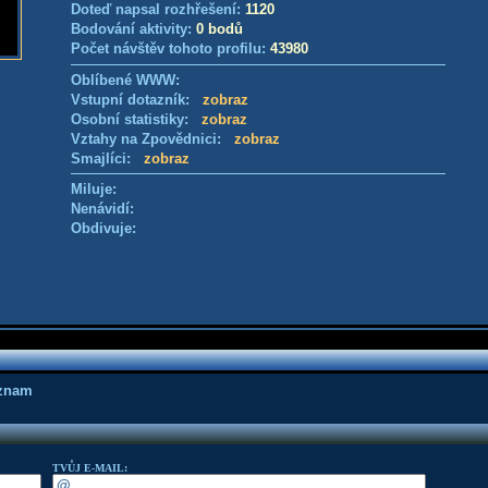
Doteď napsal rozhřešení:
1120
Bodování aktivity:
0 bodů
Počet návštěv tohoto profilu:
43980
Oblíbené WWW:
Vstupní dotazník:
zobraz
Osobní statistiky:
zobraz
Vztahy na Zpovědnici:
zobraz
Smajlíci:
zobraz
Miluje:
Nenávidí:
Obdivuje:
áznam
TVŮJ E-MAIL: