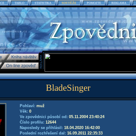
ACE
TABLO
STATISTIKA
SOUTĚŽE
POMOZTE
REKLAMA
BladeSinger
Pohlaví:
muž
Věk:
0
Ve zpovědnici působí od:
05.11.2004 23:40:24
Číslo profilu:
12644
Naposledy se přihlásil:
18.04.2020 16:42:00
Poslední rozhřešení dal:
16.09.2011 22:35:33