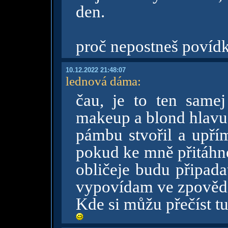
den.
proč nepostneš povíd
10.12.2022 21:48:07
lednová dáma
:
čau, je to ten same
makeup a blond hlavu 
pámbu stvořil a upří
pokud ke mně přitáhne
obličeje budu připada
vypovídam ve zpovědíc
Kde si můžu přečíst t