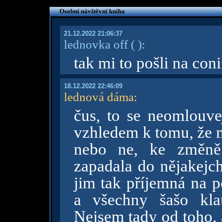
Osobní návštěvní kniha
21.12.2022 21:06:37
lednovka off
( )
:
tak mi to pošli na c
18.12.2022 22:46:09
lednová dáma
:
čus, to se neomlouve
vzhledem k tomu, že m
nebo ne, ke změně 
zapadala do nějakejc
jim tak příjemná na p
a všechny šašo kla
Nejsem tady od toho,