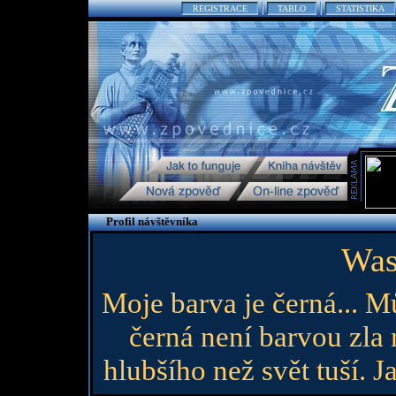
REGISTRACE
TABLO
STATISTIKA
Profil návštěvníka
Was
Moje barva je černá... M
černá není barvou zla
hlubšího než svět tuší. J