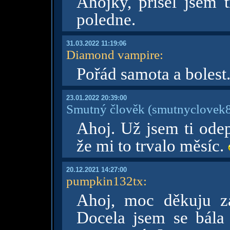
Ahojky, přišel jsem t
poledne.
31.03.2022 11:19:06
Diamond vampire
:
Pořád samota a bolest.
23.01.2022 20:39:00
Smutný člověk
(smutnyclovek8
Ahoj. Už jsem ti odep
že mi to trvalo měsíc.
20.12.2021 14:27:00
pumpkin132tx
:
Ahoj, moc děkuju z
Docela jsem se bála 