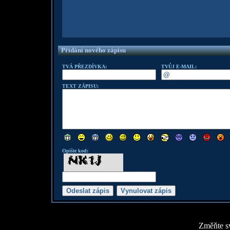
Přidání nového zápisu
TVÁ PŘEZDÍVKA:
TVŮJ E-MAIL:
TEXT ZÁPISU:
Opište kod:
Změňte sv