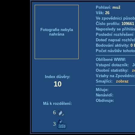
Pohlaví:
muž
Věk:
26
Ve zpovědnici působ
Číslo profilu:
109661
Naposledy se přihlás
Fotografie nebyla
nahrána
Poslední rozhřešení 
Doteď napsal rozhře
Bodování aktivity:
0 
Počet návštěv tohoto
Oblíbené WWW:
Vstupní dotazník: Je
Osobní statistiky:
z
Vztahy na Zpovědni
Index důvěry:
Smajlíci:
zobraz
10
Miluje:
Nenávidí:
Obdivuje:
Má k rozdělení:
6
3