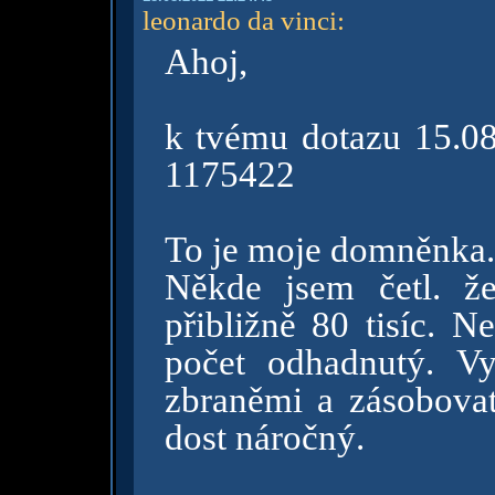
leonardo da vinci
:
Ahoj,
k tvému dotazu 15.08
1175422
To je moje domněnka.
Někde jsem četl. že
přibližně 80 tisíc. N
počet odhadnutý. V
zbraněmi a zásobovat 
dost náročný.