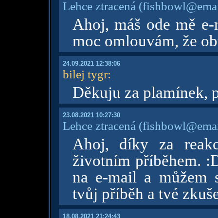
Lehce ztracená
(fishbowl@emai
Ahoj, máš ode mě e-ma
moc omlouvám, že obt
24.09.2021 12:38:06
bilej tygr
:
Děkuju za plamínek, p
23.08.2021 10:27:30
Lehce ztracená
(fishbowl@emai
Ahoj, díky za rea
životním příběhem. :
na e-mail a můžem s
tvůj příběh a tvé zkuš
18.08.2021 21:24:43