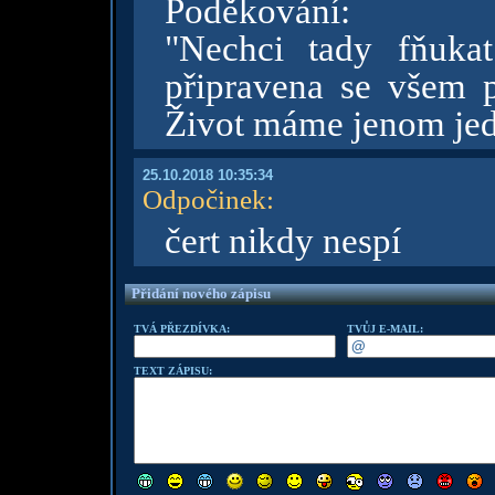
Poděkování:
"Nechci tady fňuka
připravena se všem p
Život máme jenom jede
25.10.2018 10:35:34
Odpočinek
:
čert nikdy nespí
Přidání nového zápisu
TVÁ PŘEZDÍVKA:
TVŮJ E-MAIL:
TEXT ZÁPISU: