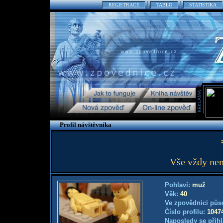
REGISTRACE
TABLO
STATISTIKA
Profil návštěvníka
Vše vždy nem
Pohlaví:
muž
Věk:
40
Ve zpovědnici půs
Číslo profilu:
1047
Naposledy se přihl