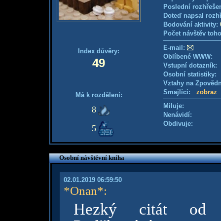
Poslední rozhřešen
Doteď napsal rozh
Bodování aktivity:
Počet návštěv toho
E-mail:
Index důvěry:
Oblíbené WWW:
49
Vstupní dotazník: 
Osobní statistiky
Vztahy na Zpověd
Smajlíci:
zobraz
Má k rozdělení:
Miluje:
8
Nenávidí:
Obdivuje:
5
Osobní návštěvní kniha
02.01.2019 06:59:50
*Onan*
:
Hezký citát od ne