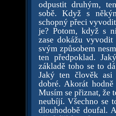
odpustit druhým, te
sobě. Když s někým
schopný přeci vyvodit
je? Potom, když s n
zase dokážu vyvodit d
svým způsobem nesmysl
ten předpoklad. Jak
základě toho se to d
Jaký ten člověk asi
dobré. Akorát hodně 
Musím se přiznat, že 
neubíjí. Všechno se t
dlouhodobě doufal. A 