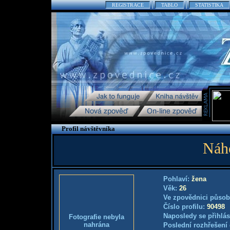
REGISTRACE
TABLO
STATISTIKA
Profil návštěvníka
Náh
Pohlaví:
žena
Věk:
26
Ve zpovědnici působ
Číslo profilu:
90498
Naposledy se přihlás
Fotografie nebyla
nahrána
Poslední rozhřešení 