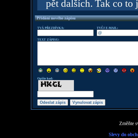
pět dalších. Tak co to 
Přidání nového zápisu
TVÁ PŘEZDÍVKA:
TVŮJ E-MAIL:
TEXT ZÁPISU:
Opište kod:
Změňte sv
Slevy do obch