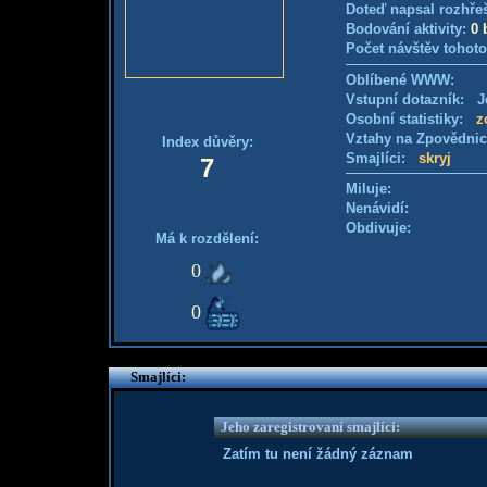
Doteď napsal rozhře
Bodování aktivity:
0 
Počet návštěv tohoto
Oblíbené WWW:
Vstupní dotazník: Je
Osobní statistiky:
z
Vztahy na Zpovědni
Index důvěry:
Smajlíci:
skryj
7
Miluje:
Nenávidí:
Obdivuje:
Má k rozdělení:
0
0
Smajlíci:
Jeho zaregistrovaní smajlíci:
Zatím tu není žádný záznam