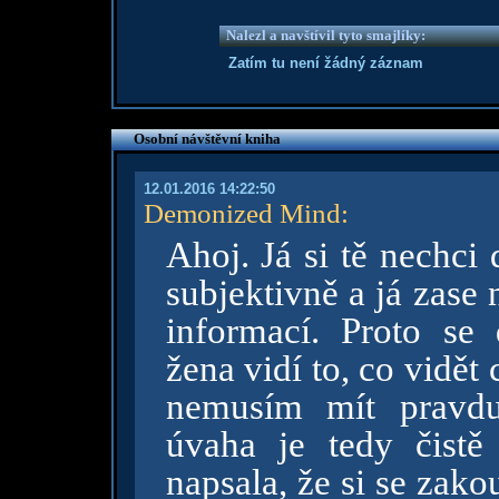
Nalezl a navštívil tyto smajlíky:
Zatím tu není žádný záznam
Osobní návštěvní kniha
12.01.2016 14:22:50
Demonized Mind
:
Ahoj. Já si tě nechci d
subjektivně a já zase
informací. Proto se 
žena vidí to, co vidět
nemusím mít pravdu
úvaha je tedy čistě
napsala, že si se zak