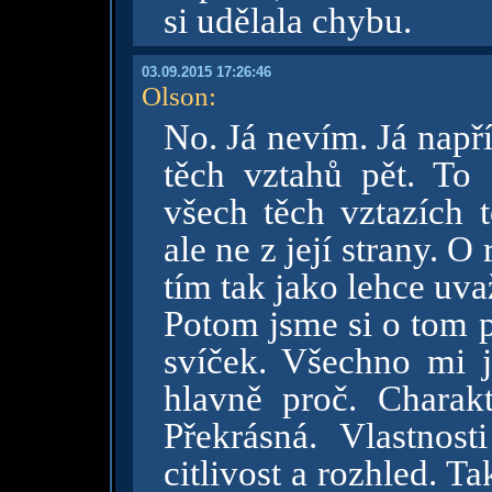
si udělala chybu.
03.09.2015 17:26:46
Olson
:
No. Já nevím. Já např
těch vztahů pět. To
všech těch vztazích 
ale ne z její strany. 
tím tak jako lehce uvaž
Potom jsme si o tom p
svíček. Všechno mi j
hlavně proč. Chara
Překrásná. Vlastnosti
citlivost a rozhled. T