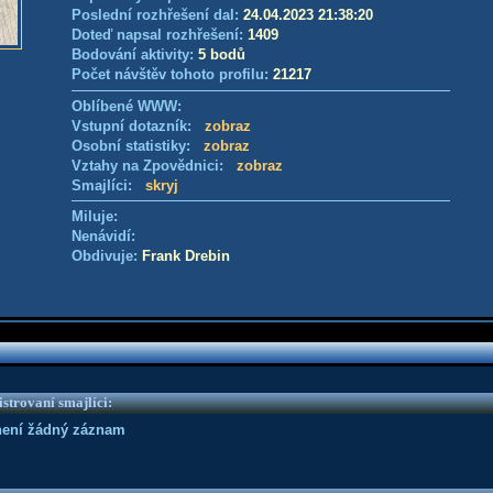
Poslední rozhřešení dal:
24.04.2023 21:38:20
Doteď napsal rozhřešení:
1409
Bodování aktivity:
5 bodů
Počet návštěv tohoto profilu:
21217
Oblíbené WWW:
Vstupní dotazník:
zobraz
Osobní statistiky:
zobraz
Vztahy na Zpovědnici:
zobraz
Smajlíci:
skryj
Miluje:
Nenávidí:
Obdivuje:
Frank Drebin
strovaní smajlíci:
není žádný záznam