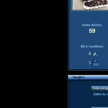
Index důvěry:
59
Má k rozdělení:
8
5
Smajlíci:
Jeho zaregi
Zatím tu 