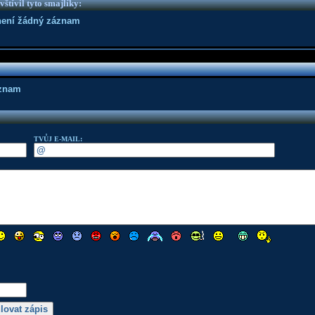
vštívil tyto smajlíky:
není žádný záznam
áznam
TVŮJ E-MAIL: