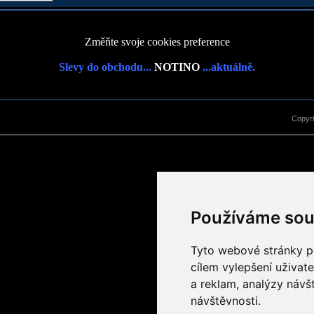
Změňte svoje cookies preference
Slevy do obchodu...
NOTINO
...aktuálně.
Copyr
Používáme sou
Tyto webové stránky po
cílem vylepšení uživat
a reklam, analýzy návš
návštěvnosti.