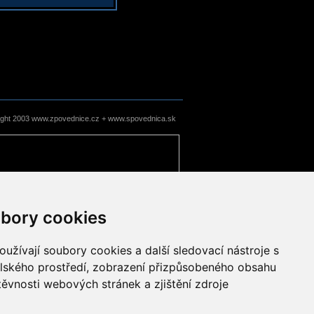
ight 2003 www.zpovednice.cz + www.spovednica.sk
bory cookies
užívají soubory cookies a další sledovací nástroje s
elského prostředí, zobrazení přizpůsobeného obsahu
těvnosti webových stránek a zjištění zdroje