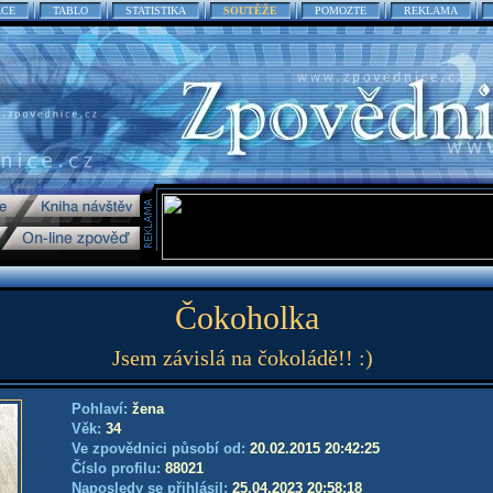
ACE
TABLO
STATISTIKA
SOUTĚŽE
POMOZTE
REKLAMA
Čokoholka
Jsem závislá na čokoládě!! :)
Pohlaví:
žena
Věk:
34
Ve zpovědnici působí od:
20.02.2015 20:42:25
Číslo profilu:
88021
Naposledy se přihlásil:
25.04.2023 20:58:18