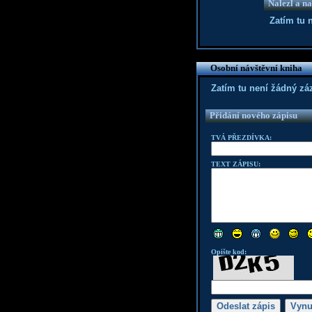
Nalezl a na
Zatím tu 
Osobní návštěvní kniha
Zatím tu není žádný z
Přidání nového zápisu
TVÁ PŘEZDÍVKA:
TEXT ZÁPISU:
Opište kod: