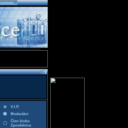
KONTAKT
V.I.P.
Moderátor
Člen klubu
Zpovědnice