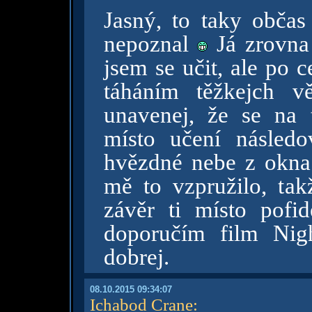
Jasný, to taky občas
nepoznal
Já zrovna 
jsem se učit, ale po 
táháním těžkejch v
unavenej, že se na 
místo učení násled
hvězdné nebe z okna
mě to vzpružilo, tak
závěr ti místo pofid
doporučím film Nigh
dobrej.
08.10.2015 09:34:07
Ichabod Crane
: