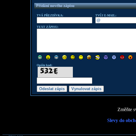
Přidání nového zápisu
TVÁ PŘEZDÍVKA:
TVŮJ E-MAIL:
TEXT ZÁPISU:
Opište kod:
Změňte sv
Slevy do obch