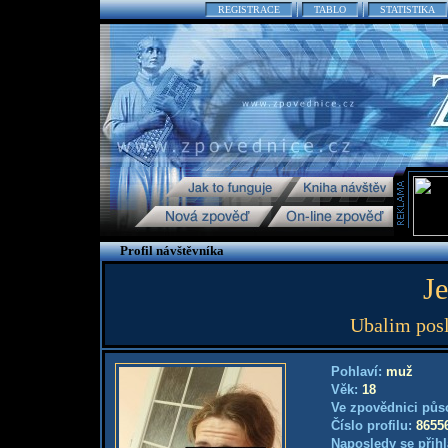
REGISTRACE
TABLO
STATISTIKA
Profil návštěvníka
J
Ubalim posl
Pohlaví:
muž
Věk:
18
Ve zpovědnici půs
Číslo profilu:
8655
Naposledy se přihl