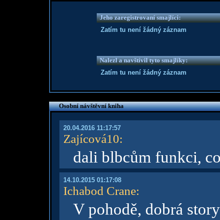
Jeho zaregistrovaní smajlíci:
Zatím tu není žádný záznam
Nalezl a navštívil tyto smajlíky:
Zatím tu není žádný záznam
Osobní návštěvní kniha
20.04.2016 11:17:57
Zajícová10
:
dali blbcům funkci, co
14.10.2015 01:17:08
Ichabod Crane
:
V pohodě, dobrá story