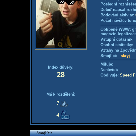
Poslední rozhřešen
Doteď napsal rozh
Bodování aktivity:
Počet návštěv toho
Oblíbené WWW: gro
magazin.legalizac
Vstupní dotazník
Osobní statistiky
Vztahy na Zpověd
Smajlíci:
skryj
Miluje:
Index důvěry:
Nenávidí:
28
Obdivuje:
Speed F
Má k rozdělení:
7
4
Smajlíci: