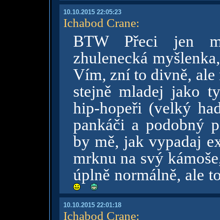
10.10.2015 22:05:23
Ichabod Crane
:
BTW Přeci jen mě
zhulenecká myšlenka, 
Vím, zní to divně, al
stejně mladej jako ty
hip-hopeři (velký had
pankáči a podobný po
by mě, jak vypadaj e
mrknu na svý kámoše, 
úplně normálně, ale to
10.10.2015 22:01:18
Ichabod Crane
: