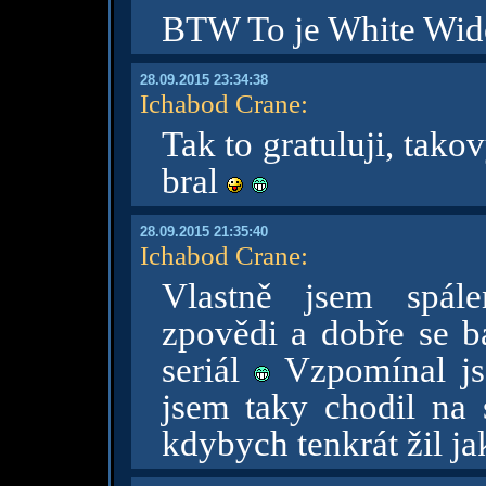
BTW To je White Wi
28.09.2015 23:34:38
Ichabod Crane
:
Tak to gratuluji, tako
bral
28.09.2015 21:35:40
Ichabod Crane
:
Vlastně jsem spále
zpovědi a dobře se ba
seriál
Vzpomínal jse
jsem taky chodil na s
kdybych tenkrát žil ja