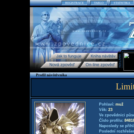
REGISTRACE
TABLO
STATISTIKA
Profil návštěvníka
Limit
Pohlaví:
muž
Věk:
23
Ve zpovědnici půs
Číslo profilu:
8481
Naposledy se přihl
Poslední rozhřešen