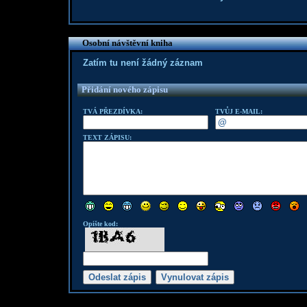
Osobní návštěvní kniha
Zatím tu není žádný záznam
Přidání nového zápisu
TVÁ PŘEZDÍVKA:
TVŮJ E-MAIL:
TEXT ZÁPISU:
Opište kod: