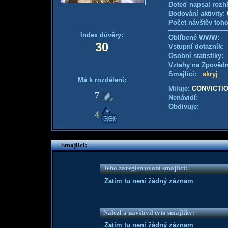
Doteď napsal rozh
Bodování aktivity:
Počet návštěv toho
Index důvěry:
Oblíbené WWW:
30
Vstupní dotazník
Osobní statistiky
Vztahy na Zpověd
Smajlíci:
skryj
Má k rozdělení:
Miluje:
CONVICTI
7
Nenávidí:
Obdivuje:
4
Smajlíci:
Jeho zaregistrovaní smajlíci:
Zatím tu není žádný záznam
Nalezl a navštívil tyto smajlíky:
Zatím tu není žádný záznam