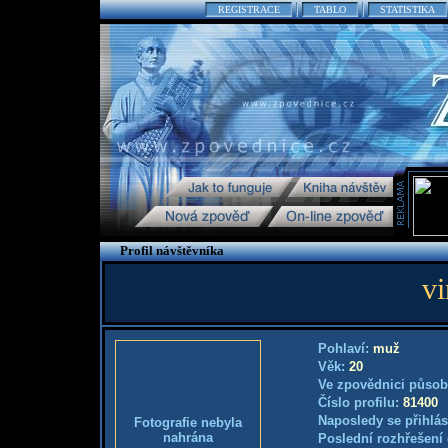
REGISTRACE
TABLO
STATISTIKA
Profil návštěvníka
v
Pohlaví:
muž
Věk:
20
Ve zpovědnici působ
Číslo profilu:
81400
Naposledy se přihlás
Fotografie nebyla
nahrána
Poslední rozhřešení 