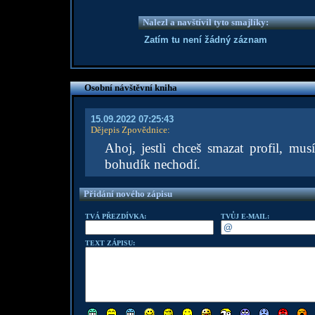
Nalezl a navštívil tyto smajlíky:
Zatím tu není žádný záznam
Osobní návštěvní kniha
15.09.2022 07:25:43
Dějepis Zpovědnice
:
Ahoj, jestli chceš smazat profil, m
bohudík nechodí.
Přidání nového zápisu
TVÁ PŘEZDÍVKA:
TVŮJ E-MAIL:
TEXT ZÁPISU: