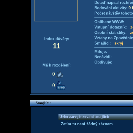
Doteď napsal rozhře
Bodování aktivity:
0 
Počet návštěv tohoto
Oblíbené WWW:
Vstupní dotazník:
z
Osobní statistiky:
z
Vztahy na Zpovědni
Index důvěry:
Smajlíci:
skryj
11
Miluje:
Nenávidí:
Obdivuje:
Má k rozdělení:
0
0
Smajlíci:
Jeho zaregistrovaní smajlíci:
Zatím tu není žádný záznam