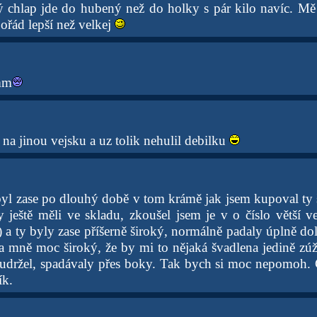
dý chlap jde do hubený než do holky s pár kilo navíc. M
pořád lepší než velkej
mm
u na jinou vejsku a uz tolik nehulil debilku
byl zase po dlouhý době v tom krámě jak jsem kupoval ty
y ještě měli ve skladu, zkoušel jsem je v o číslo větší ve
 a ty byly zase příšerně široký, normálně padaly úplně dol
 na mně moc široký, že by mi to nějaká švadlena jedině zú
eudržel, spadávaly přes boky. Tak bych si moc nepomoh.
ík.