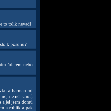
e to tolik nevadí
ošlo k posunu?
lním úderem nebo
dovku a barman mi
 něj neměl chuť,
a a jel jsem domů
em a rohlík a pak