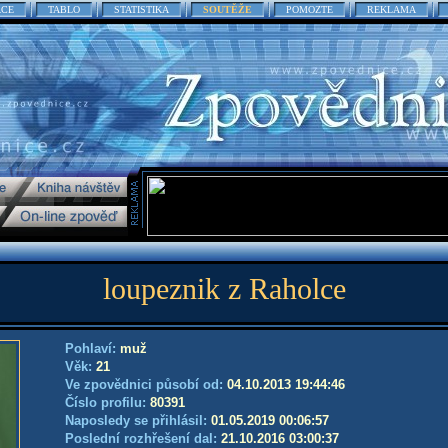
ACE
TABLO
STATISTIKA
SOUTĚŽE
POMOZTE
REKLAMA
loupeznik z Raholce
Pohlaví:
muž
Věk:
21
Ve zpovědnici působí od:
04.10.2013 19:44:46
Číslo profilu:
80391
Naposledy se přihlásil:
01.05.2019 00:06:57
Poslední rozhřešení dal:
21.10.2016 03:00:37