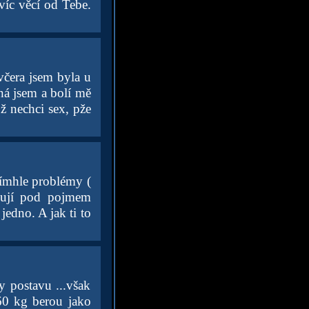
víc věcí od Tebe.
čera jsem byla u
ná jsem a bolí mě
ž nechci sex, pže
tímhle problémy (
avují pod pojmem
jedno. A jak ti to
y postavu ...však
 60 kg berou jako