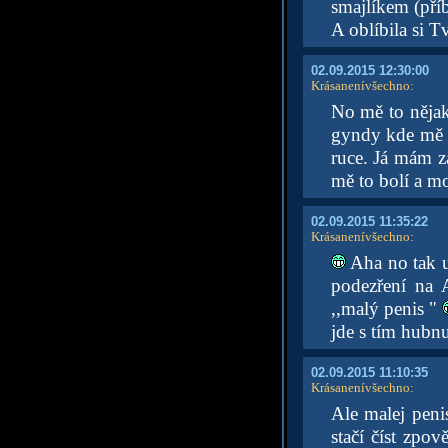
smajlíkem (příb
A oblíbila si 
02.09.2015 12:30:00
Krásanenívšechno
:
No mě to něja
gyndy kde mě v
ruce. Já mám z
mě to bolí a m
02.09.2015 11:35:22
Krásanenívšechno
:
Aha no tak u
podezření na 
,,malý penis "
jde s tím hubn
02.09.2015 11:10:35
Krásanenívšechno
:
Ale malej penis
stačí číst zpo