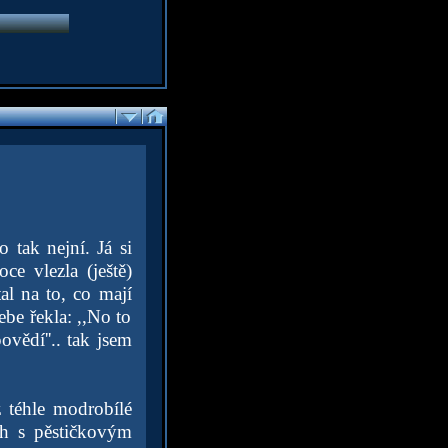
 tak nejní. Já si
e vlezla (ještě)
al na to, co mají
ebe řekla: ,,No to
povědí''.. tak jsem
z téhle modrobílé
ěh s pěstičkovým