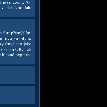
t něco žeru... Asi
í za ženskou fakt
n furt přemýšlím,
ebo dvojku bílýho
oky (myšleno jako
že to neni OK. Tak
e hlavně nepít víc