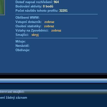
Doteď napsal rozhřešení:
964
Bodování aktivity:
0 bodů
Počet návštěv tohoto profilu:
32281
Oblíbené WWW:
Vstupní dotazník:
zobraz
Osobní statistiky:
zobraz
Vztahy na Zpovědnici:
zobraz
Smajlíci:
skryj
Miluje:
Nenávidí:
Obdivuje:
strovaní smajlíci:
není žádný záznam