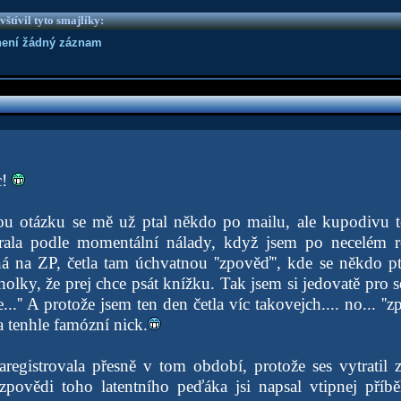
vštívil tyto smajlíky:
není žádný záznam
c!
ou otázku se mě už ptal někdo po mailu, ale kupodivu to
rala podle momentální nálady, když jsem po necelém roc
ná na ZP, četla tam úchvatnou ''zpověď'', kde se někdo pt
 holky, že prej chce psát knížku. Tak jsem si jedovatě pro s
...'' A protože jsem ten den četla víc takovejch.... no... ''z
la tenhle famózní nick.
registrovala přesně v tom období, protože ses vytratil 
povědi toho latentního peďáka jsi napsal vtipnej příb