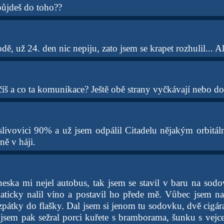
ůjdeš do toho??
dě, už 24. den nic nepiju, zato jsem se krapet rozhulil... Al
číš a co ta komunikace? Ještě obě strany vyčkávají nebo d
livovici 90% a už jsem odpálil Citadelu nějakým orbitá
ně v háji.
neska mi nejel autobus, tak jsem se stavil v baru na so
ticky nalil víno a postavil ho přede mě. Vůbec jsem na
zpátky do flašky. Dal jsem si jenom tu sodovku, dvě cigár
jsem pak sežral porci kuřete s bramborama, šunku s vejc