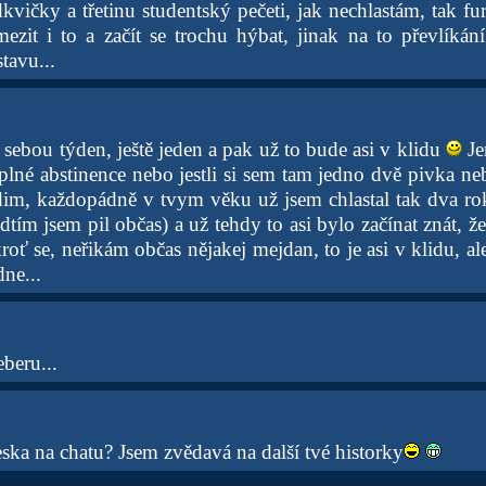
dkvičky a třetinu studentský pečeti, jak nechlastám, tak fur
zit i to a začít se trochu hýbat, jinak na to převlíkán
tavu...
sebou týden, ještě jeden a pak už to bude asi v klidu
Je
 úplné abstinence nebo jestli si sem tam jedno dvě pivka n
vidim, každopádně v tvym věku už jsem chlastal tak dva r
dtím jsem pil občas) a už tehdy to asi bylo začínat znát, 
kroť se, neřikám občas nějakej mejdan, to je asi v klidu, al
ne...
eberu...
ska na chatu? Jsem zvědavá na další tvé historky