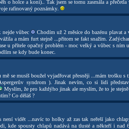
ěh o holce a koni).. Tak jsem se tomu zasmála a přečetla 
Tvoje rafinovaný poznámky.
k nejde vůbec
Chodím už 2 měsíce do bazénu plavat a v
ážila a mám furt stejně ...přitom se fakt snažím. Zadýcha
ase u přítele opačný problém - moc velký a vůbec s ním u
odlím se kdy bude konec.
 mě se musíš boužel vyjadřovat přesněji ...mám trošku s 
Aspergerův syndrom ). Jinak nevím, co si lidi předst
Myslím, že pro každýho jinak ale myslím, že to je stejně 
utím? Co děláš ?
 není vidět ...navíc to holky až zas tak neřeší jako chlap
vědi, kde spousty chlapů nadává na tlusté a někteří i nad