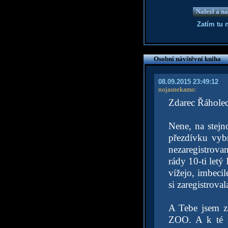
Nalezl a na
Zatím tu 
Osobní návštěvní kniha
08.09.2015 23:49:12
nojasnekamo
:
Zdarec Řáhole
Nene, na stejn
přezdívku vyb
nezaregistrova
rády 10-ti letý
vížejo, imbecile
si zaregistrova
A Tebe jsem za
ZOO. A k té z