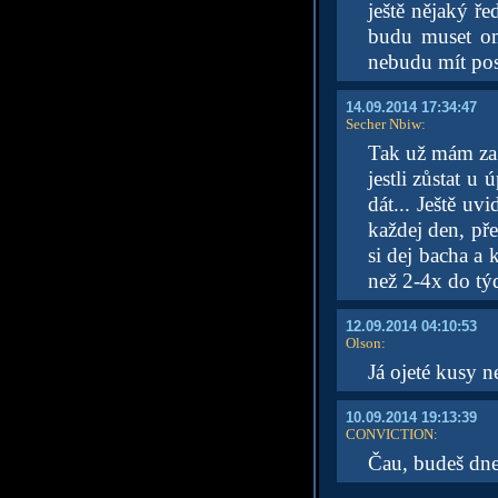
ještě nějaký ře
budu muset ome
nebudu mít pos
14.09.2014 17:34:47
Secher Nbiw
:
Tak už mám za 
jestli zůstat u
dát... Ještě u
každej den, pře
si dej bacha a 
než 2-4x do týd
12.09.2014 04:10:53
Olson
:
Já ojeté kusy n
10.09.2014 19:13:39
CONVICTION
:
Čau, budeš dne