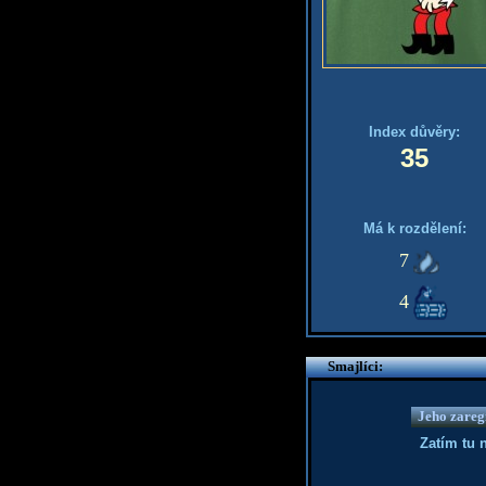
Index důvěry:
35
Má k rozdělení:
7
4
Smajlíci:
Jeho zaregi
Zatím tu 