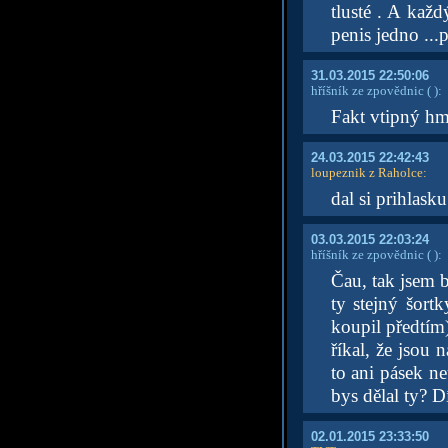
tlusté . A kaž
penis jedno ...
31.03.2015 22:50:06
hříšník ze zpovědnic
( )
:
Fakt vtipný h
24.03.2015 22:42:43
loupeznik z Raholce
:
dal si prihlask
03.03.2015 22:03:24
hříšník ze zpovědnic
( )
:
Čau, tak jsem 
ty stejný šortk
koupil předtím)
říkal, že jsou
to ani pásek n
bys dělal ty? D
02.01.2015 23:33:50