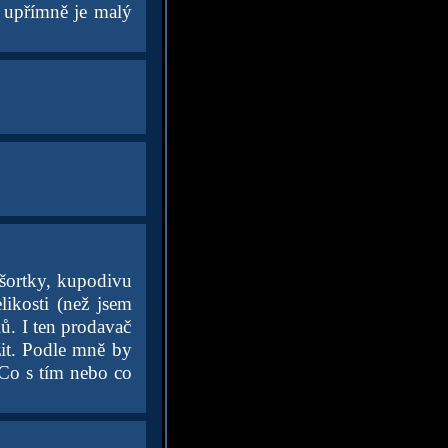
ě upřímně je malý
 šortky, kupodivu
likosti (než jsem
ů. I ten prodavač
žit. Podle mně by
 Co s tím nebo co