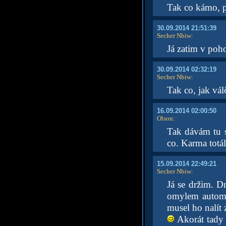
Tak co kámo, p
30.09.2014 21:51:39
Secher Nbiw
:
Já zatim v poho
30.09.2014 02:32:19
Secher Nbiw
:
Tak co, jak vál
16.09.2014 02:00:50
Olson
:
Tak dávám tu s
co. Karma totál
15.09.2014 22:49:21
Secher Nbiw
:
Já se držim. D
omylem automa
musel ho nalít 
Akorát tady 