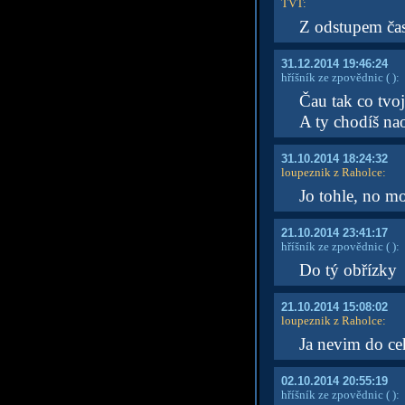
TVT
:
Z odstupem času
31.12.2014 19:46:24
hříšník ze zpovědnic
( )
:
Čau tak co tvoj
A ty chodíš na
31.10.2014 18:24:32
loupeznik z Raholce
:
Jo tohle, no mo
21.10.2014 23:41:17
hříšník ze zpovědnic
( )
:
Do tý obřízky
21.10.2014 15:08:02
loupeznik z Raholce
:
Ja nevim do c
02.10.2014 20:55:19
hříšník ze zpovědnic
( )
: