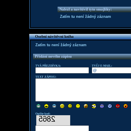
Nalezl a navštívil tyto smajlíky:
Zatím tu není žádný záznam
Osobní návštěvní kniha
Zatím tu není žádný záznam
Přidání nového zápisu
TVÁ PŘEZDÍVKA:
TVŮJ E-MAIL:
TEXT ZÁPISU:
Opište kod: