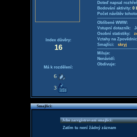
Doteď napsal rozhře
Bodování aktivity:
0 
Počet návštěv tohoto
Oblíbené WWW:
Vstupní dotazník: Je
Osobní statistiky:
z
Vztahy na Zpovědni
Index důvěry:
Smajlíci:
skryj
16
Miluje:
Nenávidí:
Obdivuje:
Má k rozdělení:
6
3
Smajlíci:
Jeho zaregistrovaní smajlíci:
Zatím tu není žádný záznam