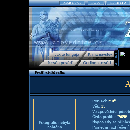
REGISTRACE
TABLO
STATISTIKA
Profil návštěvníka
A
Pohlaví:
muž
Věk:
25
Ve zpovědnici působ
Číslo profilu:
75696
Naposledy se přihlás
Fotografie nebyla
nahrána
Poslední rozhřešení 