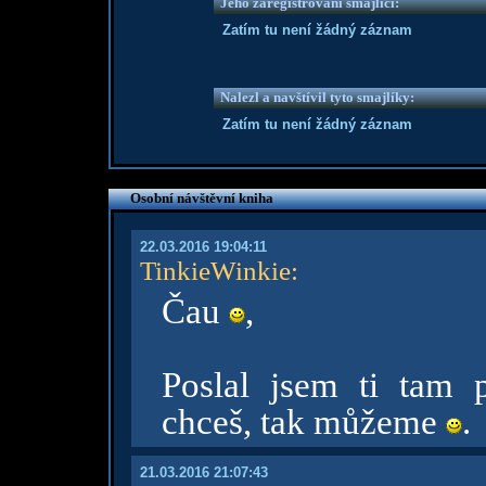
Jeho zaregistrovaní smajlíci:
Zatím tu není žádný záznam
Nalezl a navštívil tyto smajlíky:
Zatím tu není žádný záznam
Osobní návštěvní kniha
22.03.2016 19:04:11
TinkieWinkie
:
Čau
,
Poslal jsem ti tam p
chceš, tak můžeme
.
21.03.2016 21:07:43