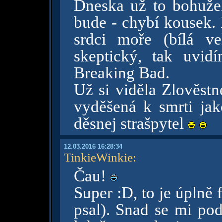
Dneska už to bohužel 
bude - chybí kousek.
srdci moře (bílá v
skeptický, tak uvi
Breaking Bad.
Už si viděla Zlověst
vyděšená k smrti ja
děsnej strašpytel
12.03.2016 16:28:34
TinkieWinkie
:
Čau!
Super :D, to je úplně 
psal). Snad se mi po