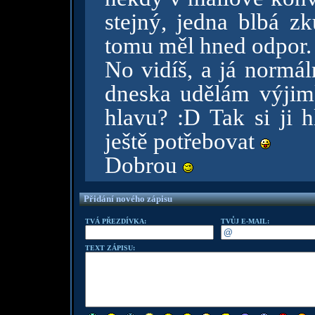
stejný, jedna blbá zk
tomu měl hned odpor.
No vidíš, a já normál
dneska udělám výji
hlavu? :D Tak si ji h
ještě potřebovat
Dobrou
Přidání nového zápisu
TVÁ PŘEZDÍVKA:
TVŮJ E-MAIL:
TEXT ZÁPISU: