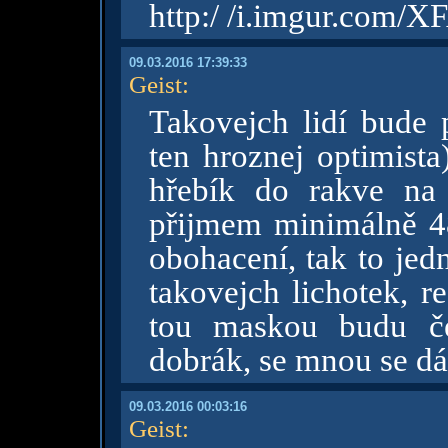
http:/ /i.imgur.com/
09.03.2016 17:39:33
Geist
:
Takovejch lidí bude 
ten hroznej optimista
hřebík do rakve na 
přijmem minimálně 48
obohacení, tak to jed
takovejch lichotek, r
tou maskou budu č
dobrák, se mnou se dá
09.03.2016 00:03:16
Geist
: