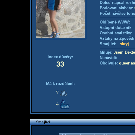
Doteď napsal rozh
Bodování aktivity:
Počet návštěv toho
Oblíbené WWW:
Vstupní dotazník
Osobní statistiky
Vztahy na Zpověd
Smajlíci:
skryj
Miluje:
Jsem Dexte
Index důvěry:
Nenávidí:
33
Obdivuje:
queer as
Má k rozdělení:
7
4
Smajlíci: