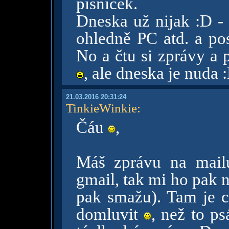
písniček.
Dneska už nijak :D - 
ohledně PC atd. a po
No a čtu si zprávy a 
, ale dneska je nuda 
21.03.2016 20:31:24
TinkieWinkie
:
Čáu
,
Máš zprávu na mai
gmail, tak mi ho pak n
pak smažu). Tam je c
domluvit
, než to p