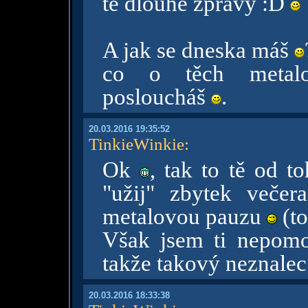
té dlouhé zprávy :D
A jak se dneska máš
co o těch metalo
posloucháš
.
20.03.2016 19:35:52
TinkieWinkie
:
Ok
, tak to tě od 
"užij" zbytek veče
metalovou pauzu
(to
Však jsem ti nepomo
takže takový neznalec
20.03.2016 18:33:38