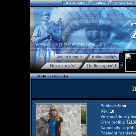
REGISTRACE
TABLO
STATISTIKA
Profil návštěvníka
Pohlaví:
žena
Věk:
18
Ve zpovědnici půs
Číslo profilu:
7213
Naposledy se přihl
Poslední rozhřešen