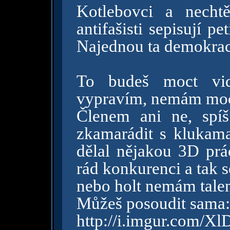
Kotlebovci a necht
antifašisti sepisují p
Najednou ta demokrac
To budeš moct vi
vypravím, nemám moc
Členem ani ne, spí
zkamarádit s klukama
dělal nějakou 3D prác
rád konkurenci a tak s
nebo holt nemám tale
Můžeš posoudit sama:
http://i.imgur.com/X