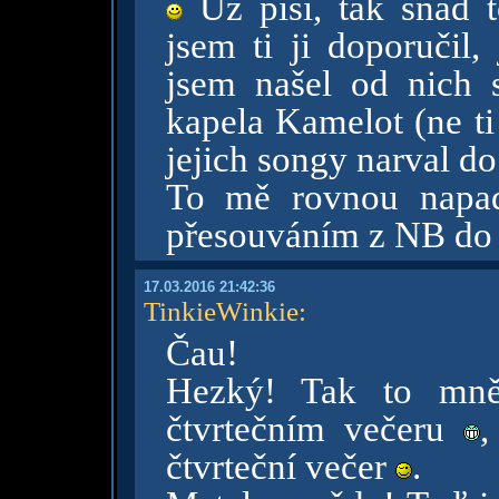
Už píší, tak snad 
jsem ti ji doporučil,
jsem našel od nich 
kapela Kamelot (ne ti
jejich songy narval d
To mě rovnou napad
přesouváním z NB do m
17.03.2016 21:42:36
TinkieWinkie
:
Čau!
Hezký! Tak to mně 
čtvrtečním večeru
,
čtvrteční večer
.