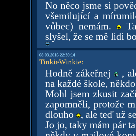
No něco jsme si povědě
všemilující a mírumi
vůbec) nemám.
Tak
slyšel, že se mě lidi b
08.03.2016 22:30:14
TinkieWinkie
:
Hodně zákeřnej
, al
na každé škole, někdo
Mohl jsem zkusit zač
zapomněli, protože m
dlouho
, ale teď už 
Jo jo, taky mám pár ta
někdy v mailové kon