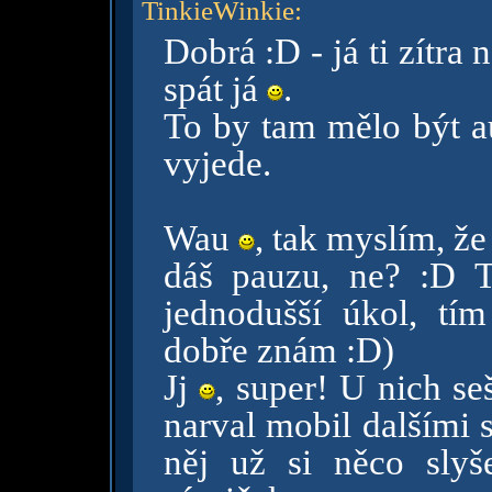
TinkieWinkie
:
Dobrá :D - já ti zítra 
spát já
.
To by tam mělo být au
vyjede.
Wau
, tak myslím, že
dáš pauzu, ne? :D T
jednodušší úkol, tí
dobře znám :D)
Jj
, super! U nich seš
narval mobil dalšími
něj už si něco sly