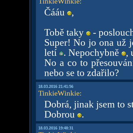
TinkieWinkie
:
Čááu
,
Tobě taky
- poslouc
Super! No jo ona už j
letí
. Nepochybně
, 
No a co to přesouván
nebo se to zdařilo?
18.03.2016 21:41:56
TinkieWinkie
:
Dobrá, jinak jsem to s
Dobrou
.
18.03.2016 19:48:31