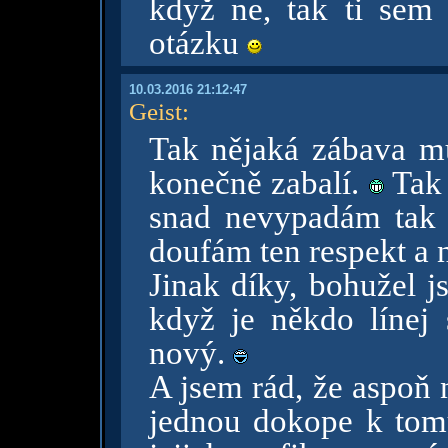
když ne, tak ti sem
otázku
10.03.2016 21:12:47
Geist
:
Tak nějaká zábava mu
konečně zabalí.
Tak j
snad nevypadám tak b
doufám ten respekt a 
Jinak díky, bohužel j
když je někdo línej 
nový.
A jsem rád, že aspoň 
jednou dokope k tom