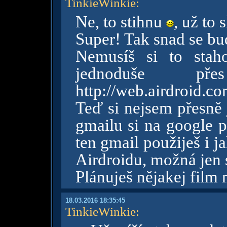
TinkieWinkie
:
Ne, to stihnu
, už to
Super! Tak snad se bud
Nemusíš si to stah
jednoduše pře
http://web.airdroid.c
Teď si nejsem přesně j
gmailu si na google p
ten gmail použiješ i j
Airdroidu, možná jen 
Plánuješ nějakej film
18.03.2016 18:35:45
TinkieWinkie
: