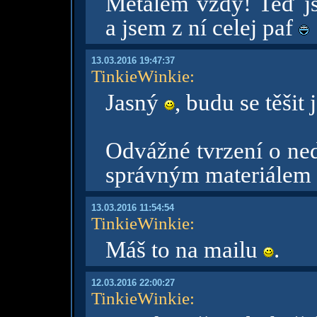
Metalem vždy! Teď js
a jsem z ní celej paf
13.03.2016 19:47:37
TinkieWinkie
:
Jasný
, budu se těšit
Odvážné tvrzení o ne
správným materiálem 
13.03.2016 11:54:54
TinkieWinkie
:
Máš to na mailu
.
12.03.2016 22:00:27
TinkieWinkie
: