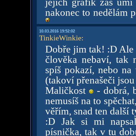
jejich grafik zas um
nakonec to nedělám pr
10.03.2016 19:52:02
TinkieWinkie
:
Dobře jim tak! :D Ale
člověka nebaví, tak 
spíš pokazí, nebo na 
(takoví přenašeči jsou
Maličkost
- dobrá, 
nemusíš na to spěchat, 
věřím, snad ten další 
:D Jak si mi napsa
písnička, tak v tu do