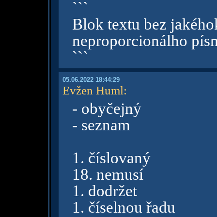
```
Blok textu bez jakého
neproporcionálho pís
```
05.06.2022 18:44:29
Evžen Huml
:
- obyčejný
- seznam
1. číslovaný
18. nemusí
1. dodržet
1. číselnou řadu