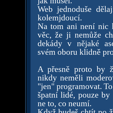
jak musel.
Web jednoduše dělají
kolemjdoucí.
Na tom ani není nic k
věc, že ji nemůže c
dekády v nějaké aso
svém oboru klidně pro
A přesně proto by ž
nikdy neměli moderov
"jen" programovat. To
špatní lidé, pouze by
ne to, co neumí.
Když budeš chtít po ž