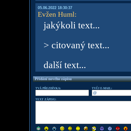
05.06.2022 18:30:37
Evžen Huml
:
jakýkoli text...
> citovaný text...
další text...
Přidání nového zápisu
TVÁ PŘEZDÍVKA:
TVŮJ E-MAIL:
TEXT ZÁPISU: