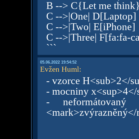
B --> C{Let me think
C -->|One| D[Laptop]
C -->|Two| E[iPhone]
C -->|Three| F[fa:fa-c
```
05.06.2022 19:54:52
Evžen Huml
:
- vzorce H<sub>2</s
- mocniny x<sup>4</
- neformátovaný 
<mark>zvýrazněný</m