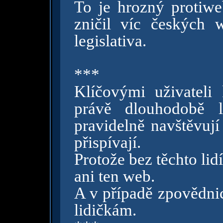
To je hrozný protiwe
zničil víc českých
legislativa.
***
Klíčovými uživatel
právě dlouhodobě lo
pravidelně navštěvují
přispívají.
Protože bez těchto li
ani ten web.
A v případě zpovědni
lidičkám.