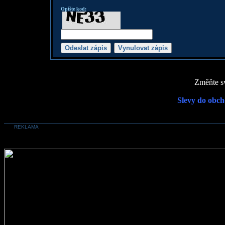
Opište kod:
Změňte sv
Slevy do obch
REKLAMA