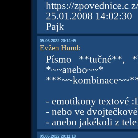
https://zpovednice.c 
25.01.2008 14:02:30
Pajk
05.06.2022 20:14:45
Evžen Huml
:
Písmo **tučné**, *k
*~~anebo~~* 
***~~kombinace~~*
- emotikony textové :
- nebo ve dvojtečkové
- anebo jakékoli z t
05.06.2022 20:11:18