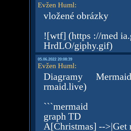
Evžen Huml
:
vložené obrázky
![wtf] (https ://med 
HrdLO/giphy.gif)
05.06.2022 20:08:39
Evžen Huml
:
Diagramy Mermaid
rmaid.live)
```mermaid
graph TD
A[Christmas] -->|Get