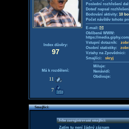
Poslední rozhřešení dal
Doteď napsal rozhřešen
Bodování aktivity:
10 b
Počet návštěv tohoto pr
E-mail:
Oblíbené WWW:
https://media.giphy.c
Vstupní dotazník:
zobr
Index důvěry:
Osobní statistiky:
zobr
97
Vztahy na Zpovědnici:
Smajlíci:
skryj
Miluje:
Má k rozdělení:
Nenávidí:
Obdivuje:
11
7
Smajlíci:
Jeho zaregistrovaní smajlíci:
Zatím tu není žádný záznam