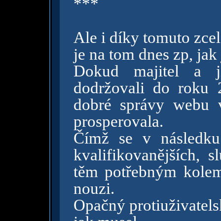
***
Ale i díky tomuto zce
je na tom dnes zp, jak 
Dokud majitel a jí
dodržovali do roku 2
dobré správy webu v
prosperovala.
Čímž se v následku 
kvalifikovanějších, s
těm potřebným kole
nouzi.
Opačný protiuživatels