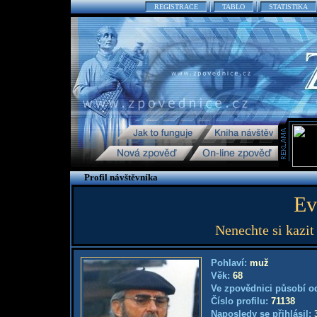
REGISTRACE
TABLO
STATISTIKA
Profil návštěvníka
Ev
Nenechte si kazit
Pohlaví:
muž
Věk:
68
Ve zpovědnici působí o
Číslo profilu:
71138
Naposledy se přihlásil: