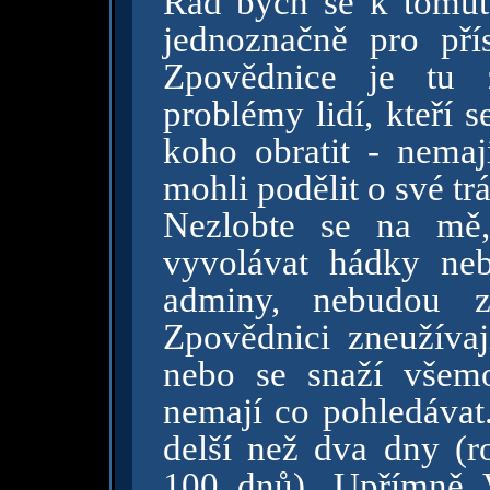
Rad bych se k tomuto
jednoznačně pro přís
Zpovědnice je tu z
problémy lidí, kteří s
koho obratit - nema
mohli podělit o své trá
Nezlobte se na mě,
vyvolávat hádky ne
adminy, nebudou zd
Zpovědnici zneužívaj
nebo se snaží všemo
nemají co pohledávat.
delší než dva dny (
100 dnů). Upřímně 