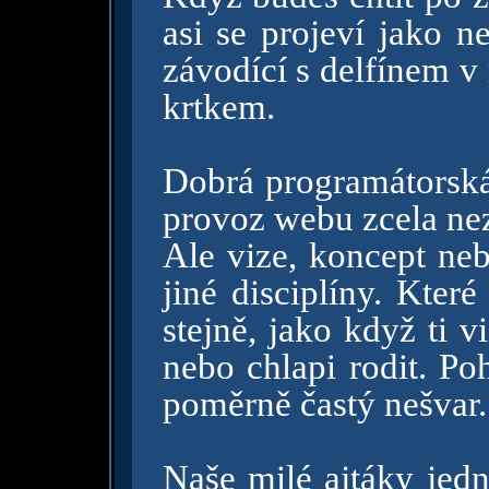
asi se projeví jako n
závodící s delfínem v 
krtkem.
Dobrá programátorská 
provoz webu zcela ne
Ale vize, koncept ne
jiné disciplíny. Které
stejně, jako když ti 
nebo chlapi rodit. Po
poměrně častý nešvar.
Naše milé ajtáky jed