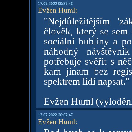
17.07.2022 00:37:46
Evžen Huml
:
"Nejdůležitějším 'z
člověk, který se sem c
sociální bubliny a p
náhodný návštěvník
potřebuje svěřit s n
kam jinam bez regis
spektrem lidí napsat."
Evžen Huml (vylodění 
13.07.2022 20:07:47
Evžen Huml
: