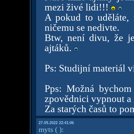
mezi živé lidi!!!
A pokud to uděláte, 
ničemu se nedivte.
Btw, není divu, že j
ajtáků.
Ps: Studijní materiál 
Pps: Možná bychom 
zpovědnici vypnout a 
Za starých časů to po
27.09.2022 22:41:06
myts
( )
: