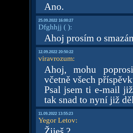
Ano.
25.09.2022 16:00:27
Dfghhjj
( )
:
Ahoj prosím o smazání
12.09.2022 20:50:22
viravrozum
:
Ahoj, mohu poprosi
včetně všech příspěv
Psal jsem ti e-mail ji
tak snad to nyní již d
11.09.2022 13:55:23
Yegor Letov
:
Žiješ ?