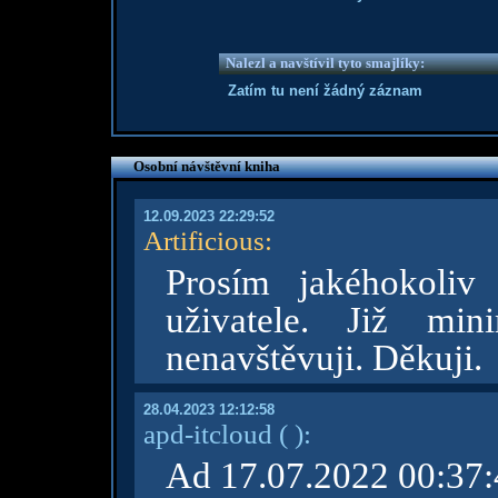
Nalezl a navštívil tyto smajlíky:
Zatím tu není žádný záznam
Osobní návštěvní kniha
12.09.2023 22:29:52
Artificious
:
Prosím jakéhokoliv
uživatele. Již min
nenavštěvuji. Děkuji.
28.04.2023 12:12:58
apd-itcloud
( )
:
Ad 17.07.2022 00:37: