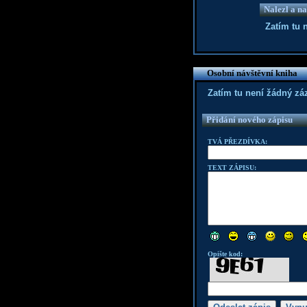
Nalezl a na
Zatím tu 
Osobní návštěvní kniha
Zatím tu není žádný z
Přidání nového zápisu
TVÁ PŘEZDÍVKA:
TEXT ZÁPISU:
Opište kod: