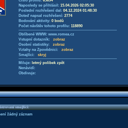
Číslo profilu:
65694
Naposledy se přihlásil:
15.04.2026 02:05:30
Poslední rozhřešení dal:
04.12.2024 01:48:30
Doteď napsal rozhřešení:
2774
Bodování aktivity:
0 bodů
Počet návštěv tohoto profilu:
118890
Oblíbené WWW: www.romea.cz
Vstupní dotazník:
zobraz
Osobní statistiky:
zobraz
Vztahy na Zpovědnici:
zobraz
Smajlíci:
skryj
Miluje:
letmý polibek zpět
Nenávidí:
Obdivuje:
strovaní smajlíci:
není žádný záznam