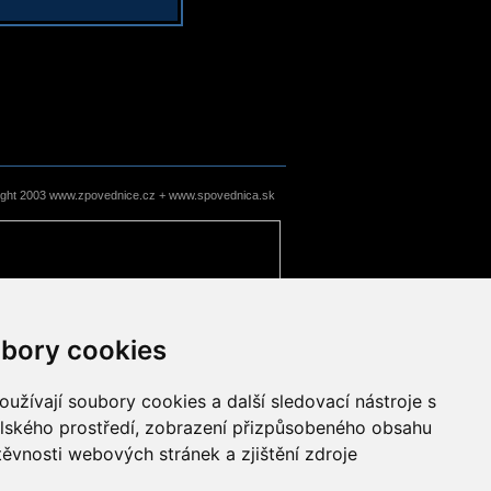
ight 2003 www.zpovednice.cz + www.spovednica.sk
bory cookies
užívají soubory cookies a další sledovací nástroje s
elského prostředí, zobrazení přizpůsobeného obsahu
těvnosti webových stránek a zjištění zdroje