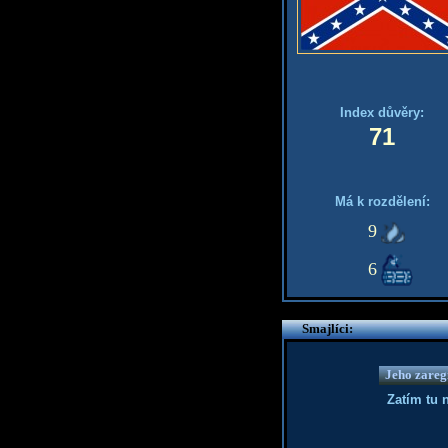
Index důvěry:
71
Má k rozdělení:
9
6
Smajlíci:
Jeho zaregi
Zatím tu 