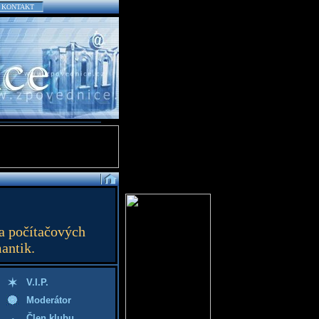
KONTAKT
a počítačových
mantik.
V.I.P.
Moderátor
Člen klubu