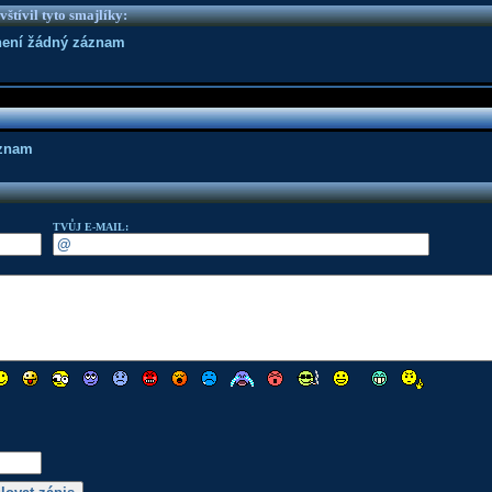
vštívil tyto smajlíky:
není žádný záznam
áznam
TVŮJ E-MAIL: