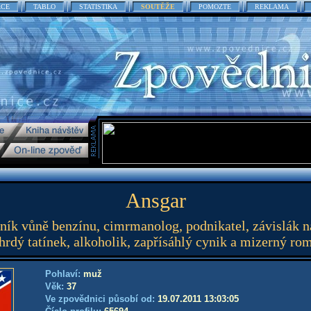
ACE
TABLO
STATISTIKA
SOUTĚŽE
POMOZTE
REKLAMA
Ansgar
ník vůně benzínu, cimrmanolog, podnikatel, závislák n
 hrdý tatínek, alkoholik, zapřísáhlý cynik a mizerný ro
Pohlaví:
muž
Věk:
37
Ve zpovědnici působí od:
19.07.2011 13:03:05