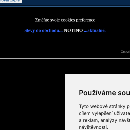
Změňte svoje cookies preference
Slevy do obchodu...
NOTINO
...aktuálně.
Copyr
Používáme sou
Tyto webové stránky po
cílem vylepšení uživat
a reklam, analýzy návš
návštěvnosti.