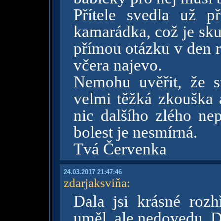
Přítele svedla už 
kamarádka, což je sk
přímou otázku v den r
včera najevo.
Nemohu uvěřit, že s
velmi těžká zkouška a
nic dalšího zlého nep
bolest je nesmírná.
Tvá Červenka
24.03.2017 21:47:46
zdarjaksviňa
:
Dala jsi krásné rozh
uměl, ale nedovedu. D