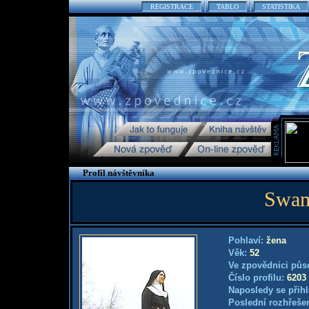
REGISTRACE
TABLO
STATISTIKA
Profil návštěvníka
Swam
Pohlaví:
žena
Věk:
52
Ve zpovědnici půs
Číslo profilu:
6203
Naposledy se přihl
Poslední rozhřešen