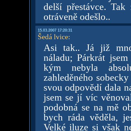
delší přestávce. Tak
otráveně odešlo..
15.03.2007 17:20:31
Šedá lvice
:
Asi tak.. Já již m
náladu; Párkrát jsem
kým nebyla absolu
zahleděného sobecky 
svou odpovědí dala na
jsem se jí víc věnova
podobná se na mě ob
bych ráda věděla, je
Velké iluze si však n