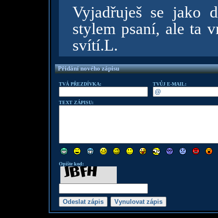
Vyjadřuješ se jako 
stylem psaní, ale ta v
svítí.L.
Přidání nového zápisu
TVÁ PŘEZDÍVKA:
TVŮJ E-MAIL:
TEXT ZÁPISU:
Opište kod: