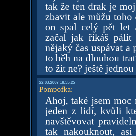
tak že ten drak je moj
zbavit ale můžu toho
on spal celý pět let
začal jak říkáš páli
nějaký čas uspávat a 
to běh na dlouhou trať
to žít ne? ještě jednou
22.03.2007 18:55:25
Pompofka
:
Ahoj, také jsem moc rá
jeden z lidí, kvůli k
navštěvovat pravidel
tak nakouknout, asi 