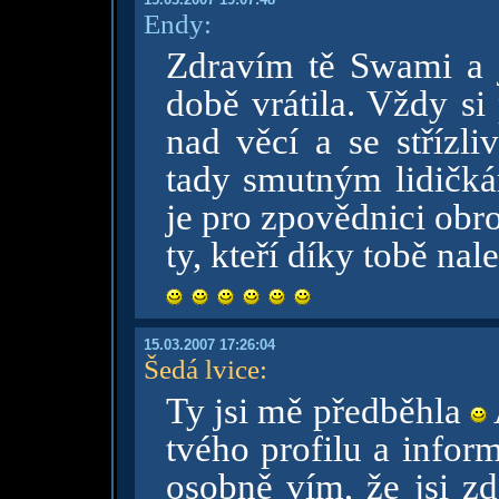
Endy:
Zdravím tě Swami a j
době vrátila. Vždy si
nad věcí a se stříz
tady smutným lidičká
je pro zpovědnici obr
ty, kteří díky tobě nal
15.03.2007 17:26:04
Šedá lvice
:
Ty jsi mě předběhla
tvého profilu a infor
osobně vím, že jsi zd