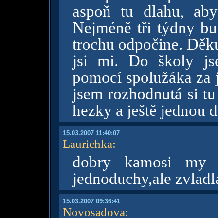
aspoň tu dlahu, ab
Nejméně tři týdny bu
trochu odpočine. Děk
jsi mi. Do školy j
pomocí spolužáka za je
jsem rozhodnutá si t
hezky a ještě jednou 
15.03.2007 11:40:07
Laurichka
:
dobry kamosi my p
jednoduchy,ale zvladla
15.03.2007 09:36:41
Novosadova
: