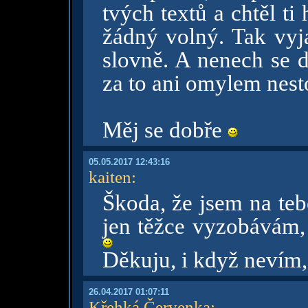
tvých textů a chtěl t
žádný volný. Tak vyja
slovně. A nenech se d
za to ani omylem nesto
Měj se dobře
05.05.2017 12:43:16
kaiten
:
Škoda, že jsem na teb
jen těžce vyzobávám, 
Děkuju, i když nevím, 
26.04.2017 01:07:11
Křehká Červenka
: