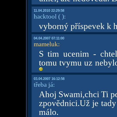
11.04.2010 22:29:58
hacktool
( )
:
vyborný příspevek k 
04.04.2007 07:11:00
mameluk
:
S tim ucenim - chtel 
tomu tvymu uz nebyl
03.04.2007 16:12:58
třeba já:
Ahoj Swami,chci Ti po
zpovědnici.Už je tady
málo.