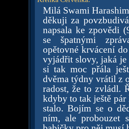
Milá Swami Harashim
děkuji za povzbudivá 
napsala ke zpovědi (
se špatnými zpráv
opětovné krvácení d
vyjádřit slovy, jaká j
si tak moc přála ješt
dvěma týdny vrátil z 
radost, že to zvládl. Ř
kdyby to tak ještě pár 
stalo. Bojím se o dě
ním, ale probouzet 
babičky pro něj musí 