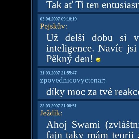
Tak ať Ti ten entusias
03.04.2007 09:18:19
Pejskův
:
Už delší dobu si 
inteligence. Navíc js
Pěkný den!
31.03.2007 21:55:47
zpovednicovyctenar:
díky moc za tvé reakc
22.03.2007 21:08:51
Ježdík
:
Ahoj Swami (zvláštní
fajn taky mám teorii 