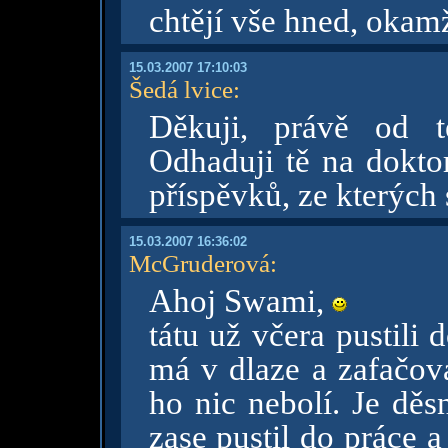
chtějí vše hned, okamž
15.03.2007 17:10:03
Šedá lvice
:
Děkuji, právě od t
Odhaduji tě na dokto
příspěvků, ze kterých
15.03.2007 16:36:02
McGruderová
:
Ahoj Swami,
tátu už včera pustili
má v dlaze a zafačova
ho nic nebolí. Je děs
zase pustil do práce a