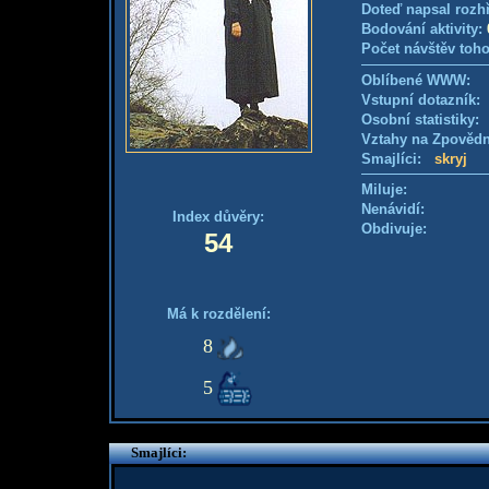
Doteď napsal rozh
Bodování aktivity:
Počet návštěv toho
Oblíbené WWW:
Vstupní dotazník
Osobní statistiky
Vztahy na Zpověd
Smajlíci:
skryj
Miluje:
Nenávidí:
Index důvěry:
Obdivuje:
54
Má k rozdělení:
8
5
Smajlíci: