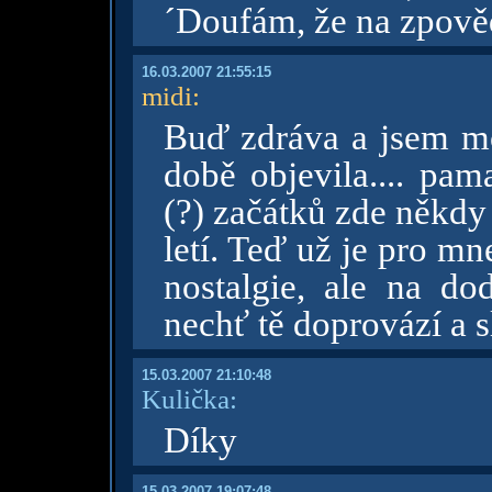
´Doufám, že na zpověd
16.03.2007 21:55:15
midi
:
Buď zdráva a jsem moc
době objevila.... pam
(?) začátků zde někdy 
letí. Teď už je pro m
nostalgie, ale na do
nechť tě doprovází a s
15.03.2007 21:10:48
Kulička:
Díky
15.03.2007 19:07:48