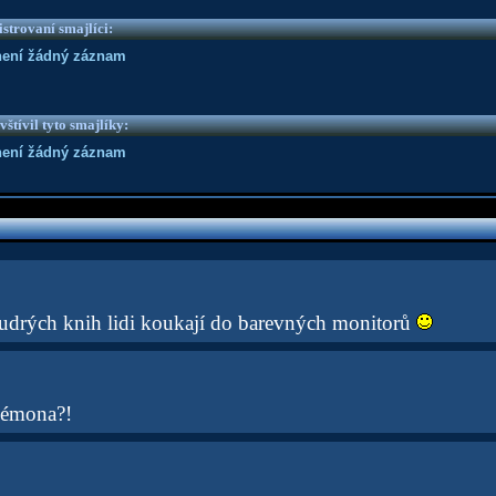
strovaní smajlíci:
není žádný záznam
vštívil tyto smajlíky:
není žádný záznam
udrých knih lidi koukají do barevných monitorů
kémona?!