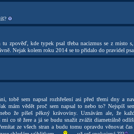
íš?
m tu zpověď, kde typek psal třeba nacizmus se z misto s,
ávně. Nejak kolem roku 2014 se to přidalo do pravidel psa
ni, tobě sem napsal rozhřešení asi před třemi dny a na
 Jak mám vědět proč sem napsal to nebo to? Nejspíš sem
 nebo že píšeš pěkný krávoviny. Uznávám ale, že kaž
mi co tě žere a já se budu snažit zvážit diametrálně odli
mítat ze všech stran a budu tomu opravdu věnovat čas a
zase shledám výblitkem ....
... už seš spokojená ???