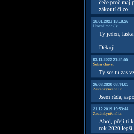
čeče proč maj p
zákoutí či co
18.01.2023 18:18:26
Hrozně moc
( )
:
Ty jeden, laskav
Děkuji.
03.11.2022 21:24:55
Šukar čhave
:
Ty ses tu zas 
26.08.2020 08:44:05
Zastánkyněanálu
:
Jsem ráda, asp
21.12.2019 19:53:44
Zastánkyněanálu
:
Ahoj, přeji ti 
rok 2020 lepší 