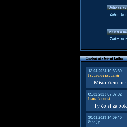
Jeho zaregi
Zatím tu 
Nalezl a na
Zatím tu 
Osobní návštěvní kniha
12.04.2024 16:36:39
Psycholog psychiatr
:
Místo čtení mo
05.02.2023 07:37:32
Ivana Ivanová
:
Ty čo si za po
30.01.2023 14:59:45
čeče
( )
: