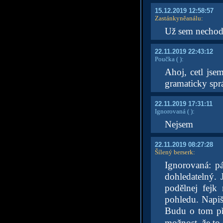
15.12.2019 12:58:57
Zastánkyněanálu
:
Už sem nechod
22.11.2019 22:43:12
Poučka
( )
:
Ahoj, cetl jse
gramaticky spr
22.11.2019 17:31:11
Ignorovaná
( )
:
Nejsem
22.11.2019 08:27:28
Šílený berserk
:
Ignorovaná: pá
dohledatelný.
podělnej fejk
pohledu. Napiš 
Budu o tom pře
možnost, že to 