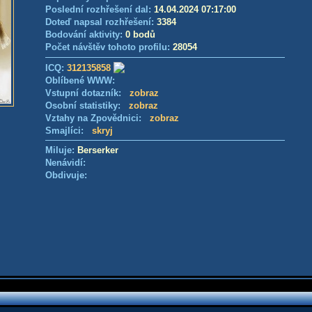
Poslední rozhřešení dal:
14.04.2024 07:17:00
Doteď napsal rozhřešení:
3384
Bodování aktivity:
0 bodů
Počet návštěv tohoto profilu:
28054
ICQ:
312135858
Oblíbené WWW:
Vstupní dotazník:
zobraz
Osobní statistiky:
zobraz
Vztahy na Zpovědnici:
zobraz
Smajlíci:
skryj
Miluje:
Berserker
Nenávidí:
Obdivuje: