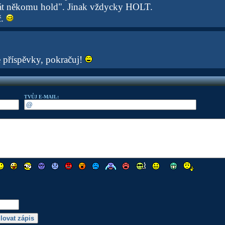
t někomu hold". Jinak vždycky HOLT.
č.
 příspěvky, pokračuj!
TVŮJ E-MAIL: