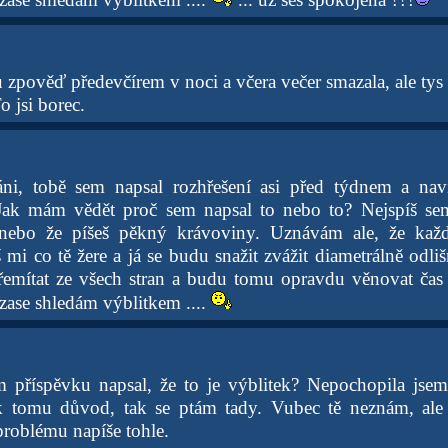
 zpověď předevčírem v noci a včera večer smazala, ale tys
 jsi borec.
áni, tobě sem napsal rozhřešení asi před týdnem a nav
 Jak mám vědět proč sem napsal to nebo to? Nejspíš sem
 nebo že píšeš pěkný krávoviny. Uznávám ale, že kaž
mi co tě žere a já se budu snažit zvážit diametrálně odli
mítat ze všech stran a budu tomu opravdu věnovat čas a
zase shledám výblitkem ....
m příspěvku napsal, že to je výblitek? Nepochopila jse
 tomu důvod, tak se ptám tady. Vubec tě neznám, ale
roblému napíše tohle.