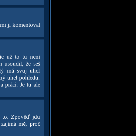
 mi ji komentoval
íc už to tu není
 usoudil, že seš
dý má svuj uhel
šný uhel pohledu.
 práci. Je tu ale
m to. Zpověď jdu
 zajímá mě, proč