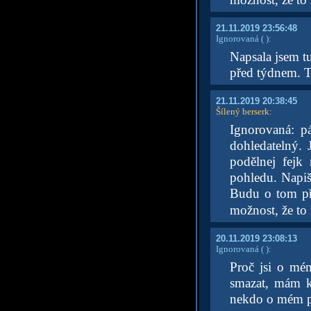
21.11.2019 23:56:48
Ignorovaná
( )
:
Napsala jsem tu
před týdnem. To
21.11.2019 20:38:45
Šílený berserk
:
Ignorovaná: p
dohledatelný.
podělnej fejk
pohledu. Napiš 
Budu o tom pře
možnost, že to 
20.11.2019 23:08:13
Ignorovaná
( )
:
Proč jsi o mé
smazat, mám k
nekdo o mém p