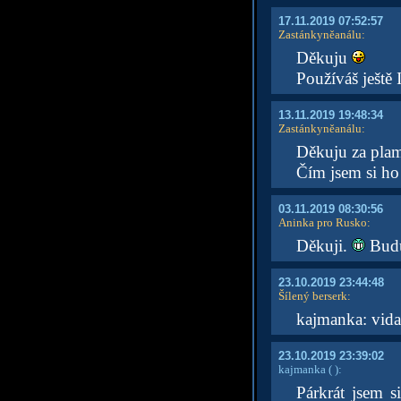
17.11.2019 07:52:57
Zastánkyněanálu
:
Děkuju
Používáš ještě
13.11.2019 19:48:34
Zastánkyněanálu
:
Děkuju za plam
Čím jsem si ho
03.11.2019 08:30:56
Aninka pro Rusko
:
Děkuji.
Budu 
23.10.2019 23:44:48
Šílený berserk
:
kajmanka: vida
23.10.2019 23:39:02
kajmanka
( )
:
Párkrát jsem s