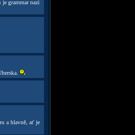
u je grammar nazi
-Uherska.
ru a hlavně, ať je