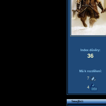
Index důvěry:
36
Má k rozdělení:
7
4
Smajlíci: