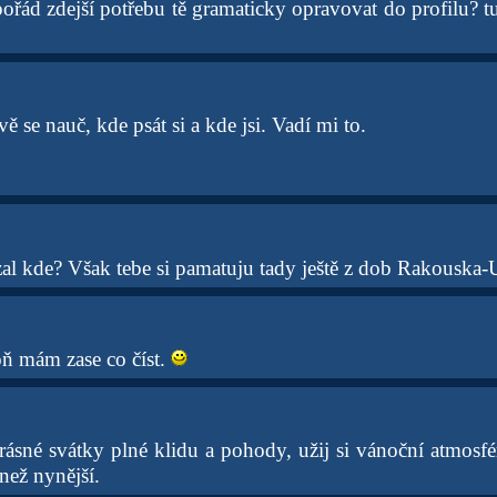
ořád zdejší potřebu tě gramaticky opravovat do profilu? t
ě se nauč, kde psát si a kde jsi. Vadí mi to.
vzal kde? Však tebe si pamatuju tady ještě z dob Rakouska
oň mám zase co číst.
krásné svátky plné klidu a pohody, užij si vánoční atmosfé
než nynější.