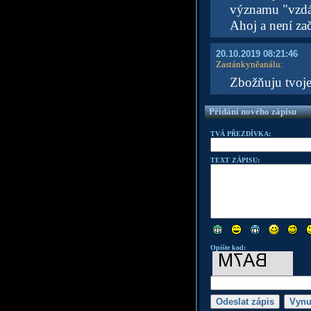
významu "vzdá
Ahoj a není za
20.10.2019 08:21:46
Zastánkyněanálu
:
Zbožňuju tvoje
Přidání nového zápisu
TVÁ PŘEZDÍVKA:
TEXT ZÁPISU:
Opište kod: