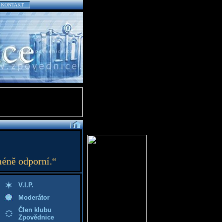
KONTAKT
méně odporní.“
V.I.P.
Moderátor
Člen klubu
Zpovědnice