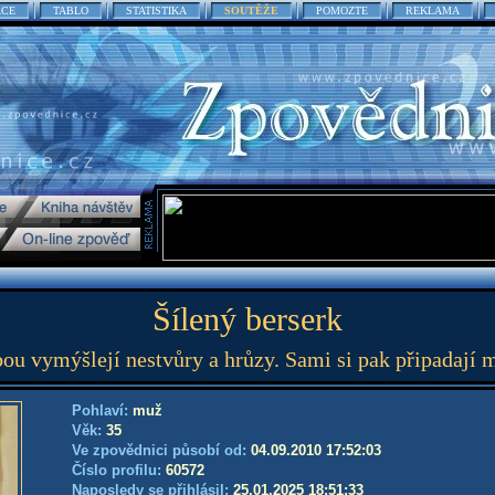
ACE
TABLO
STATISTIKA
SOUTĚŽE
POMOZTE
REKLAMA
Šílený berserk
ibou vymýšlejí nestvůry a hrůzy. Sami si pak připadají 
Pohlaví:
muž
Věk:
35
Ve zpovědnici působí od:
04.09.2010 17:52:03
Číslo profilu:
60572
Naposledy se přihlásil:
25.01.2025 18:51:33