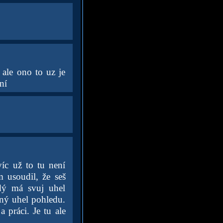
 ale ono to uz je
ní
víc už to tu není
 usoudil, že seš
dý má svuj uhel
šný uhel pohledu.
 práci. Je tu ale