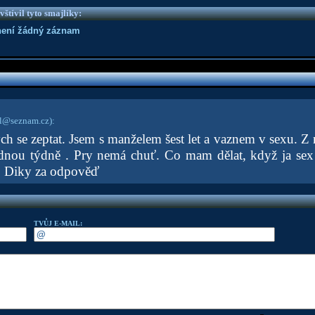
vštívil tyto smajlíky:
není žádný záznam
gl@seznam.cz)
:
ch se zeptat. Jsem s manželem šest let a vaznem v sexu. Z 
dnou týdně . Pry nemá chuť. Co mam dělat, když ja sex
 . Diky za odpověď
TVŮJ E-MAIL: