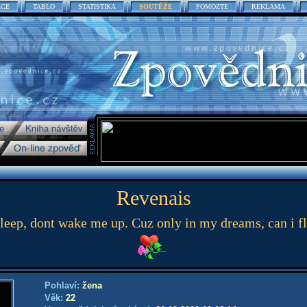
ACE
TABLO
STATISTIKA
SOUTĚŽE
POMOZTE
REKLAMA
Revenais
 sleep, dont wake me up. Cuz only in my dreams, can i fl
Pohlaví:
žena
Věk:
22