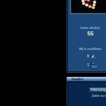
Index důvěry:
55
Má k rozdělení:
8
5
Smajlíci:
Jeho zaregi
Zatím tu 