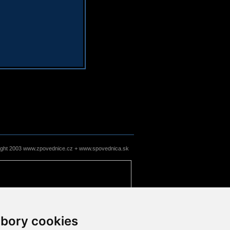
ight 2003 www.zpovednice.cz + www.spovednica.sk
bory cookies