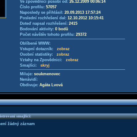
Ve zpovědnici působí od:
26.12.2009 00:06:14
Číslo profilu:
57057
Naposledy se přihlásil:
20.09.2013 17:57:24
Poslední rozhřešení dal:
12.10.2012 10:15:41
Doteď napsal rozhřešení:
2415
Bodování aktivity:
0 bodů
Počet návštěv tohoto profilu:
29372
Oblíbené WWW:
Vstupní dotazník:
zobraz
Osobní statistiky:
zobraz
Vztahy na Zpovědnici:
zobraz
Smajlíci:
skryj
Miluje:
soukmenovec
Nenávidí:
Obdivuje:
Agáta Lvová
strovaní smajlíci:
není žádný záznam