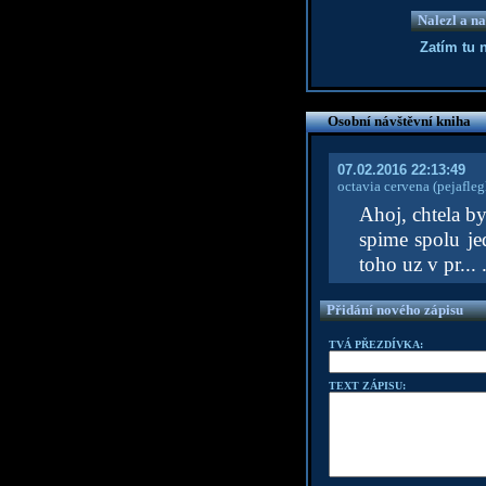
Nalezl a na
Zatím tu 
Osobní návštěvní kniha
07.02.2016 22:13:49
octavia cervena
(pejafle
Ahoj, chtela by
spime spolu je
toho uz v pr...
Přidání nového zápisu
TVÁ PŘEZDÍVKA:
TEXT ZÁPISU: