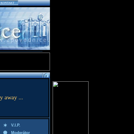
KONTAKT
y away ...
V.I.P.
Moderátor