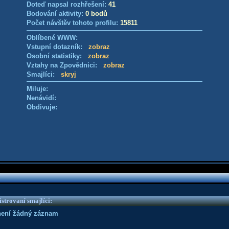
Doteď napsal rozhřešení:
41
Bodování aktivity:
0 bodů
Počet návštěv tohoto profilu:
15811
Oblíbené WWW:
Vstupní dotazník:
zobraz
Osobní statistiky:
zobraz
Vztahy na Zpovědnici:
zobraz
Smajlíci:
skryj
Miluje:
Nenávidí:
Obdivuje:
strovaní smajlíci:
není žádný záznam