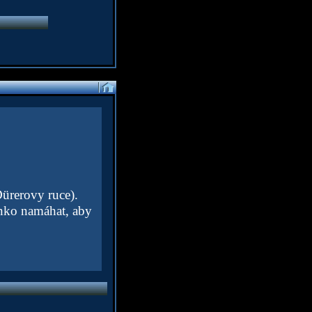
Dürerovy ruce).
unko namáhat, aby