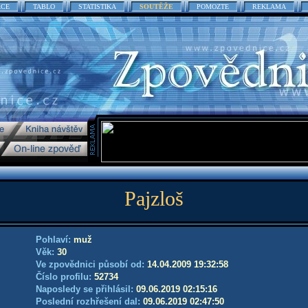
ACE
TABLO
STATISTIKA
SOUTĚŽE
POMOZTE
REKLAMA
Pajzloš
Pohlaví:
muž
Věk:
30
Ve zpovědnici působí od:
14.04.2009 19:32:58
Číslo profilu:
52734
Naposledy se přihlásil:
09.06.2019 02:15:16
Poslední rozhřešení dal:
09.06.2019 02:47:50