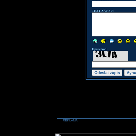
TEXT ZÁPISU:
Opište kod:
REKLAMA