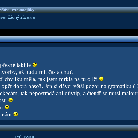
vštívil tyto smajlíky:
není žádný záznam
 přesně takhle
tvorby, až budu mít čas a chuť.
ď chvilku měla, tak jsem mrkla na tu o lži
to opět dobrá báseň. Jen si dávej větší pozor na gramatiku (
ekecám, tak nepostrádá ani důvtip, a čtenář se musí malo
osti
žu
musím
TVŮJ E-MAIL: