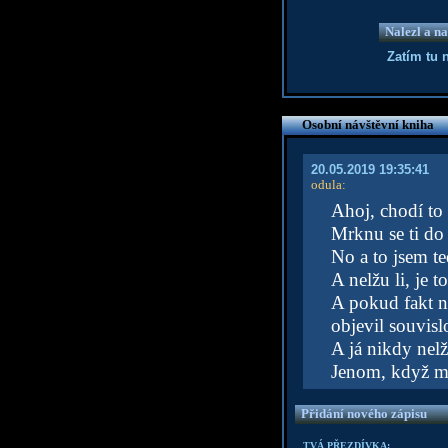
Nalezl a na
Zatím tu 
Osobní návštěvní kniha
20.05.2019 19:35:41
odula
:
Ahoj, chodí to
Mrknu se ti do 
No a to jsem te
A nelžu li, je 
A pokud fakt n
objevil souvisl
A já nikdy nel
Jenom, když 
Přidání nového zápisu
TVÁ PŘEZDÍVKA: