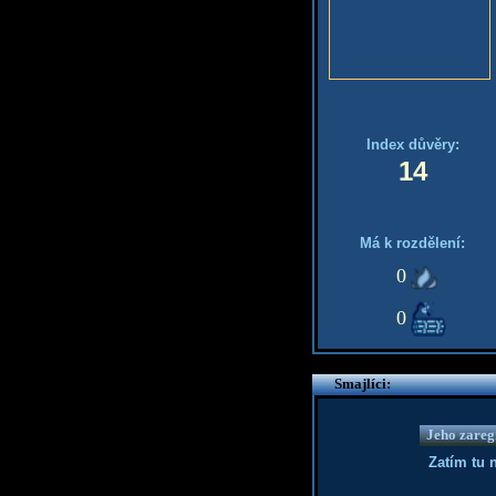
Index důvěry:
14
Má k rozdělení:
0
0
Smajlíci:
Jeho zaregi
Zatím tu 