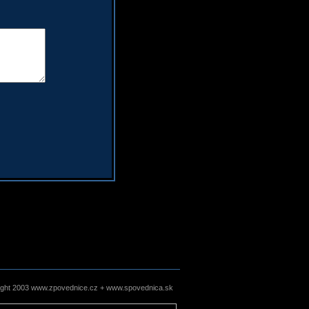
ight 2003 www.zpovednice.cz + www.spovednica.sk