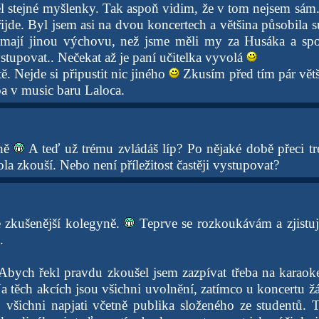
 stejné myšlenky. Tak aspoň vidim, že v tom nejsem sám.
ijde. Byl jsem asi na dvou koncertech a většina působila s
 mají jinou výchovu, než jsme měli my za Husáka a sp
stupovat.. Nečekat až je paní učitelka vyvolá
tě. Nejde si připustit nic jiného
Zkusím před tím pár větš
ba v music baru Laloca.
kně
A teď už trému zvládáš líp? Po nějaké době přeci t
la zkouší. Nebo není příležitost častěji vystupovat?
e zkušenější kolegyně.
Teprve se rozkoukávám a zjistuju
.
Abych řekl pravdu zkoušel jsem zazpívat třeba na karaoke
a těch akcích jsou všichni uvolnění, zatímco u koncertu ž
u všichni napjati včetně publika složeného ze studentů.