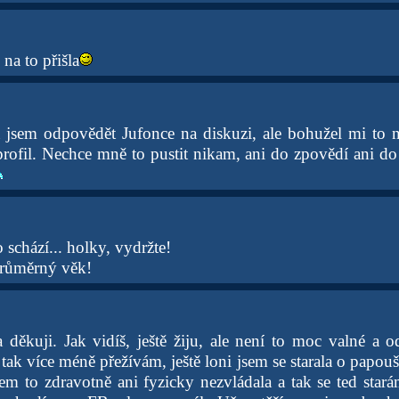
na to přišla
a jsem odpovědět Jufonce na diskuzi, ale bohužel mi to n
 profil. Nechce mně to pustit nikam, ani do zpovědí ani do
o schází... holky, vydržte!
růměrný věk!
děkuji. Jak vidíš, ještě žiju, ale není to moc valné a 
tak více méně přežívám, ještě loni jsem se starala o papou
em to zdravotně ani fyzicky nezvládala a tak se ted stará