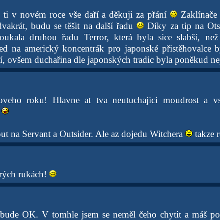
e ti v novém roce vše daří a děkuji za přání
Zaklínače 
vakrát, budu se těšit na další řadu
Díky za tip na Ots
ukala druhou řadu Terror, která byla sice slabší, než 
led na americký koncentrák pro japonské přistěhovalce 
ělí, ovšem duchařina dle japonských tradic byla poněkud ne
oveho roku! Hlavne at tva neutuchajici moudrost a 
 na Servant a Outsider. Ale az dojedu Witchera
takze 
rých rukách!
 bude OK. V tomhle jsem se neměl čeho chytit a máš p