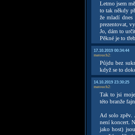
Letmo jsem měl
to tak někdy př
že mladí dnes
prezentovat, vy
Jo, dám to urči
Pěkné je to tře
17.10.2019 00:34:44
matouch2
:
Půjdu bez su
když se to doko
14.10.2019 23:30:25
matouch2
:
Tak to jsi moj
této branže fajn
Ad solo zpěv. 
není koncert. N
jako host) jso