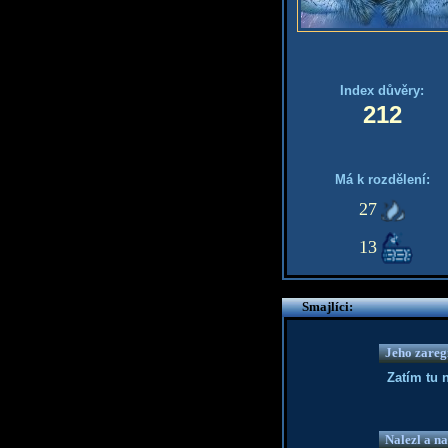
Index důvěry:
212
Má k rozdělení:
27
13
Smajlíci:
Jeho zaregi
Zatím tu 
Nalezl a na