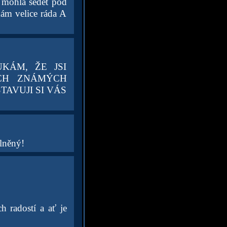
 mohla sedět pod
mám velice ráda A
KÁM, ŽE JSI
ÝCH ZNÁMÝCH
AVUJI SI VÁS
lněný!
h radostí a ať je