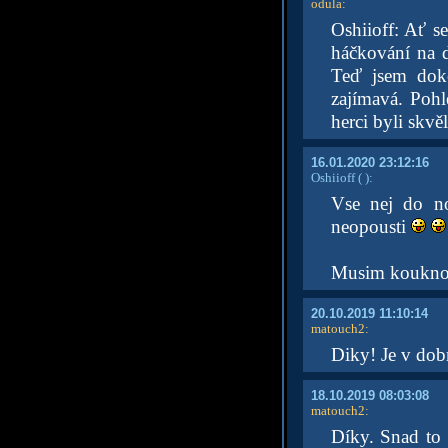
odula
:
Oshiioff: Ať s
háčkování na d
Teď jsem doko
zajímavá. Poh
herci byli skv
16.01.2020 23:12:16
Oshiioff
( )
:
Vse nej do n
neopousti
Musim kouknout
20.10.2019 11:10:14
matouch2
:
Diky! Je v dob
18.10.2019 08:03:08
matouch2
:
Díky. Snad to