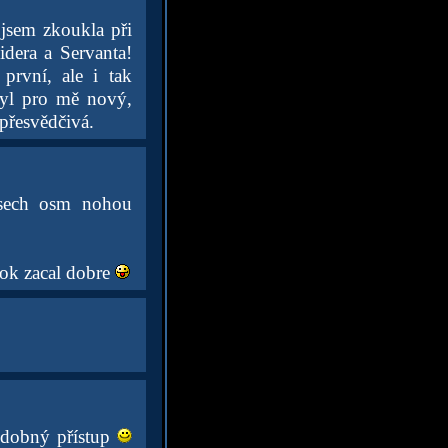
jsem zkoukla při
idera a Servanta!
první, ale i tak
byl pro mě nový,
přesvědčivá.
vsech osm nohou
rok zacal dobre
odobný přístup