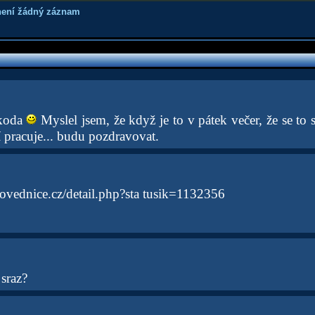
není žádný záznam
škoda
Myslel jsem, že když je to v pátek večer, že se to
í pracuje... budu pozdravovat.
ovednice.cz/detail.php?sta tusik=1132356
 sraz?