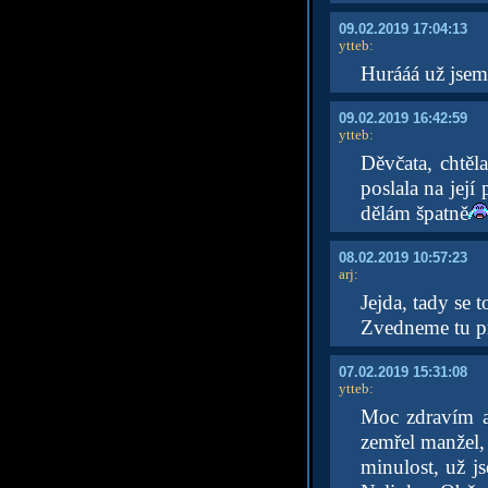
09.02.2019 17:04:13
ytteb
:
Hurááá už jsem 
09.02.2019 16:42:59
ytteb
:
Děvčata, chtěl
poslala na její
dělám špatně
08.02.2019 10:57:23
arj
:
Jejda, tady se t
Zvedneme tu p
07.02.2019 15:31:08
ytteb
:
Moc zdravím a 
zemřel manžel, 
minulost, už js