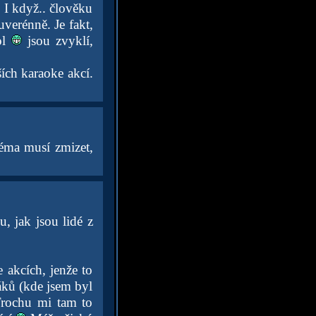
 I když.. člověku
uverénně. Je fakt,
ol
jsou zvyklí,
ích karaoke akcí.
réma musí zmizet,
, jak jsou lidé z
 akcích, jenže to
áků (kde jsem byl
 Trochu mi tam to