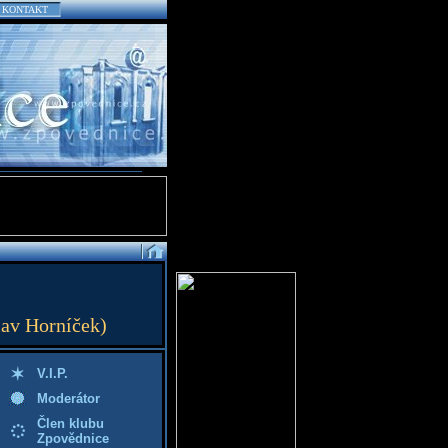
KONTAKT
lav Horníček)
V.I.P.
Moderátor
Člen klubu
Zpovědnice