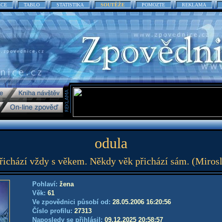
ACE
TABLO
STATISTIKA
SOUTĚŽE
POMOZTE
REKLAMA
odula
ichází vždy s věkem. Někdy věk přichází sám. (Miros
Pohlaví:
žena
Věk:
61
Ve zpovědnici působí od:
28.05.2006 16:20:56
Číslo profilu:
27313
Naposledy se přihlásil:
09.12.2025 20:58:57