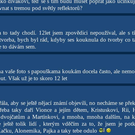
jako divákovi, teď se s tím budu muset poprat jako účinkuj
ovnat s tremou pod světly reflektorů?
to tady chodí. 12let jsem zpovědici nepoužíval, ale s tím
tvorba, bych byl rád, kdyby ses kouknula do tvorby co t
že to dávám sem.
na vaše foto s papouškama koukám docela často, ale nemohl
t. Však už je to skoro 12 let
ála, aby se ještě nějací známí objevili, no necháme se pře
třeba taky daří Vionce a jejím dětem, Kristuskovi, Rii, 
m dvojčatům a Martínkovi, a mnoha, mnoha dalším, na k
 ještě tolik lidí , kterým vděčím za to, že jsem je pot
ačku, Alonemika, Pajka a taky tebe odulo