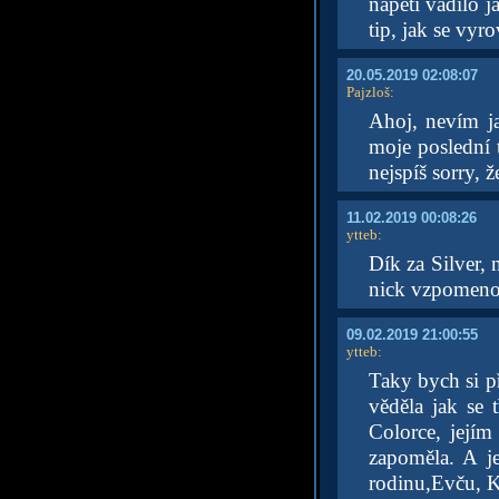
napětí vadilo 
tip, jak se vyr
20.05.2019 02:08:07
Pajzloš
:
Ahoj, nevím ja 
moje poslední 
nejspíš sorry, 
11.02.2019 00:08:26
ytteb
:
Dík za Silver, 
nick vzpomenou
09.02.2019 21:00:55
ytteb
:
Taky bych si př
věděla jak se 
Colorce, její
zapoměla. A je
rodinu,Evču, K