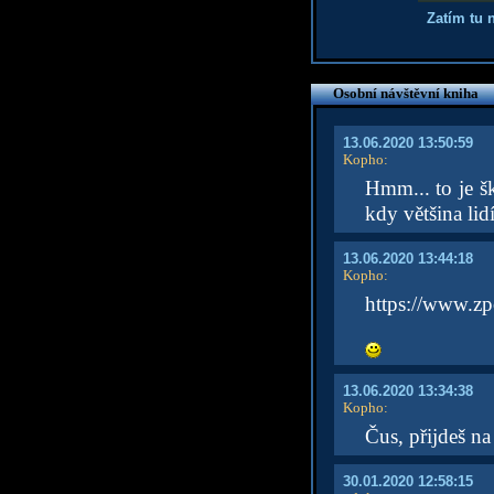
Zatím tu 
Osobní návštěvní kniha
13.06.2020 13:50:59
Kopho
:
Hmm... to je 
kdy většina lid
13.06.2020 13:44:18
Kopho
:
https://www.zp
13.06.2020 13:34:38
Kopho
:
Čus, přijdeš na
30.01.2020 12:58:15