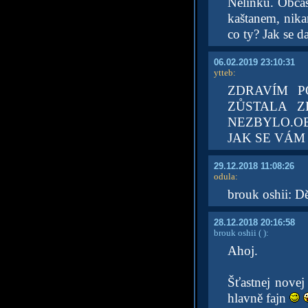
Nelinku. Obča
kaštanem, nika
co ty? Jak se d
06.02.2019 23:10:31
ytteb
:
ZDRAVÍM P
ZŮSTALA Z
NEZBYLO.OB
JAK SE VÁM
29.12.2018 11:08:26
odula
:
brouk oshii: Dě
28.12.2018 20:16:58
brouk oshii
( )
:
Ahoj.
Šťastnej novej
hlavně fajn