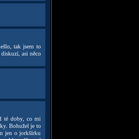
ešlo, tak jsem to
 diskuzí, asi něco
od té doby, co mi
šky. Bohužel je to
m jen o jorkšírku