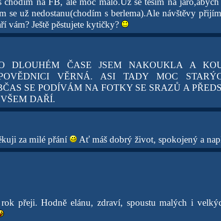
s chodím na FB, ale moc málo.Už se těším na jaro,abych
m se už nedostanu(chodím s berlema).Ale návštěvy přijí
aří vám? Ještě pěstujete kytičky?
O DLOUHÉM ČASE JSEM NAKOUKLA A KOU
POVĚDNICI VĚRNÁ. ASI TADY MOC STAR
ČAS SE PODÍVÁM NA FOTKY SE SRAZŮ A PŘEDST
 VŠEM DAŘÍ.
kuji za milé přání
Ať máš dobrý život, spokojený a nap
 rok přeji. Hodně elánu, zdraví, spoustu malých i velkýc