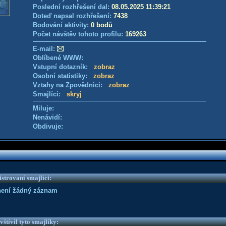
Poslední rozhřešení dal:
08.05.2025 11:39:21
Doteď napsal rozhřešení:
7438
Bodování aktivity:
0 bodů
Počet návštěv tohoto profilu:
169263
E-mail:
Oblíbené WWW:
Vstupní dotazník:
zobraz
Osobní statistiky:
zobraz
Vztahy na Zpovědnici:
zobraz
Smajlíci:
skryj
Miluje:
Nenávidí:
Obdivuje:
strovaní smajlíci:
není žádný záznam
vštívil tyto smajlíky: