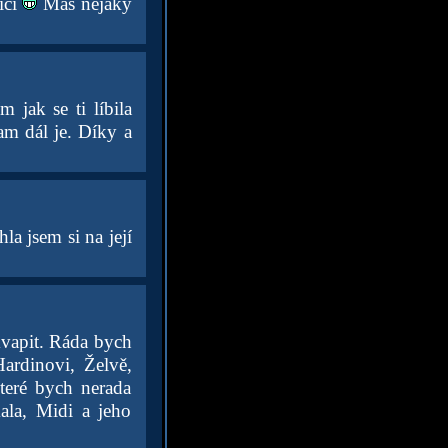
ící
Máš nějaký
 jak se ti líbila
am dál je. Díky a
a jsem si na její
kvapit. Ráda bych
Hardinovi, Želvě,
teré bych nerada
kala, Midi a jeho