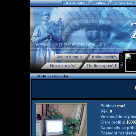
REGISTRACE
TABLO
STATISTIKA
Profil návštěvníka
Pohlaví:
muž
Věk:
0
Ve zpovědnici půs
Číslo profilu:
1600
Naposledy se přihl
Poslední rozhřešen