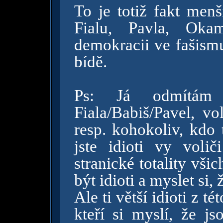
To je totiž fakt menš
Fialu, Pavla, Oka
demokracii ve fašismu
bídě.
Ps: Já odmítám 
Fiala/Babiš/Pavel, v
resp. kohokoliv, kdo 
jste idioti vy volič
stranické totality vši
být idioti a myslet si, 
Ale ti větší idioti z té
kteří si myslí, že js