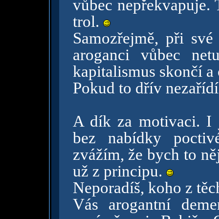
vůbec nepřekvapuje. T
trol.
Samozřejmě, při své 
aroganci vůbec ne
kapitalismus skončí a o
Pokud to dřív nezaříd
A dík za motivaci. I 
bez nabídky poctivé
zvážím, že bych to něj
už z principu.
Neporadíš, koho z tě
Vás arogantní demen