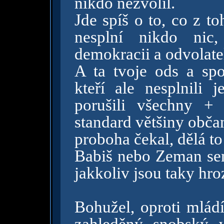
nikdo nezvolil.
Jde spíš o to, co z t
nesplní nikdo nic
demokracii a odvolatel
A ta tvoje ods a spo
kteří ale nesplnili j
porušili všechny + 
standard většiny občan
proboha čekal, dělá t
Babiš nebo Zeman sem 
jakkoliv jsou taky hro
Bohužel, oproti mládí