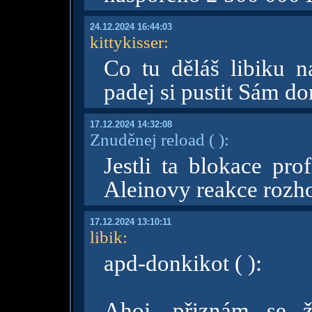
24.12.2024 16:44:03
kittykisser
:
Co tu děláš libiku n
padej si pustit Sám do
17.12.2024 14:32:08
Znuděnej reload
( )
:
Jestli ta blokace pro
Aleinovy reakce rozh
17.12.2024 13:10:11
libik
:
apd-donkikot ( ):
Ahoj, přiznám se ž