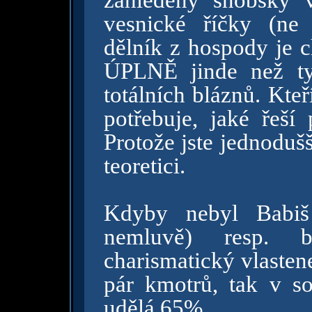
zahleděný snobský v
vesnické říčky (ne
dělník z hospody je c
ÚPLNĚ jinde než ty
totálních bláznů. Kteř
potřebuje, jaké řeší
Protože jste jednodušš
teoretici.
Kdyby nebyl Babiš
nemluvě) resp. 
charismatický vlastene
pár kmotrů, tak v so
udělá 65%.