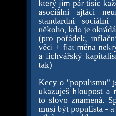
který jim pár tisíc k
asociální ajtáci n
standardní sociální
někoho, kdo je okrádá v
(pro pořádek, inflačn
věci + fiat měna nekr
a lichvářský kapitali
tak)
Kecy o "populismu" j
ukazuješ hloupost a n
to slovo znamená. Sp
musí být populista - a