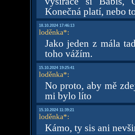
vysírače si Babiš, 
Konečná platí, nebo t
18.10.2024 17:46:13
loděnka*
:
Jako jeden z mála ta
toho vážím.
15.10.2024 19:25:41
loděnka*
:
No proto, aby mě zdej
mi bylo líto
15.10.2024 11:39:21
loděnka*
:
Kámo, ty sis ani nevš