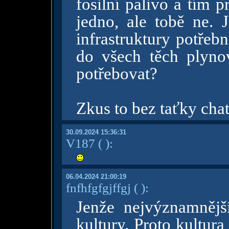
fosilní palivo a tím 
jedno, ale tobě ne. 
infrastruktury potřeb
do všech těch plynov
potřebovat?
Zkus to bez taťky chat
30.09.2024 15:36:31
V187
( )
:
06.04.2024 21:00:19
fnfhfgfgjffgj
( )
:
Jenže nejvýznamnější
kultury. Proto kultur