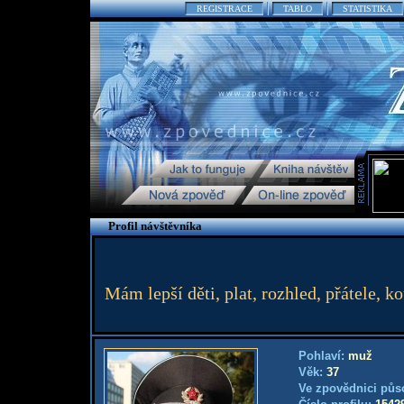
REGISTRACE
TABLO
STATISTIKA
Profil návštěvníka
Mám lepší děti, plat, rozhled, přátele, k
Pohlaví:
muž
Věk:
37
Ve zpovědnici půs