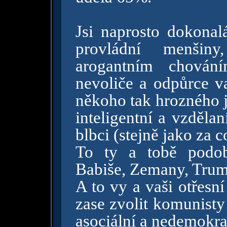
Jsi naprosto dokonalá
provládní menšin
arogantním chování
nevoliče a odpůrce va
někoho tak hrozného ja
inteligentní a vzdělan
blbci (stejně jako za c
To ty a tobě podob
Babiše, Zemany, Trum
A to vy a vaši otřesní
zase zvolit komunisty
asociální a nedemokra