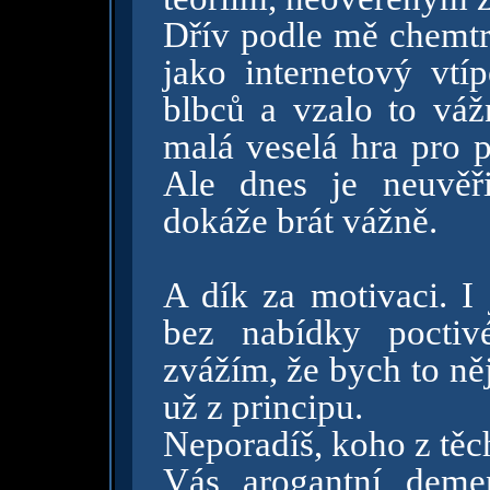
Dřív podle mě chemtr
jako internetový vtí
blbců a vzalo to váž
malá veselá hra pro p
Ale dnes je neuvěři
dokáže brát vážně.
A dík za motivaci. I 
bez nabídky poctivé
zvážím, že bych to něj
už z principu.
Neporadíš, koho z tě
Vás arogantní demen