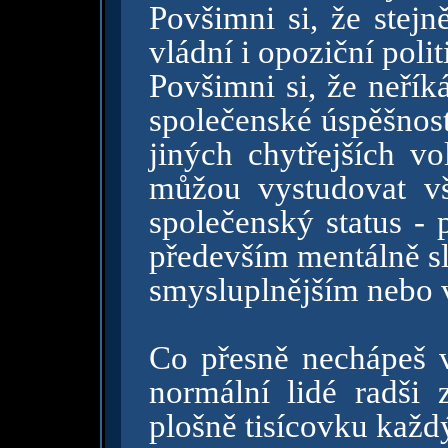
Povšimni si, že stej
vládní i opoziční polit
Povšimni si, že neří
společenské úspěšnost
jiných chytřejších vo
můžou vystudovat vš
společenský status - 
především mentálně sla
smysluplnějším nebo 
Co přesně nechápeš v
normální lidé radši z
plošně tisícovku každ