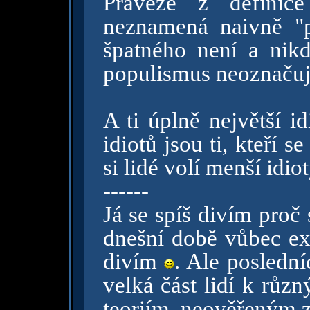
Právěže z definic
neznamená naivně "p
špatného není a nik
populismus neoznačuj
A ti úplně největší i
idiotů jsou ti, kteří s
si lidé volí menší idio
------
Já se spíš divím pro
dnešní době vůbec exi
divím
. Ale poslední
velká část lidí k rů
teoriím, neověřeným 