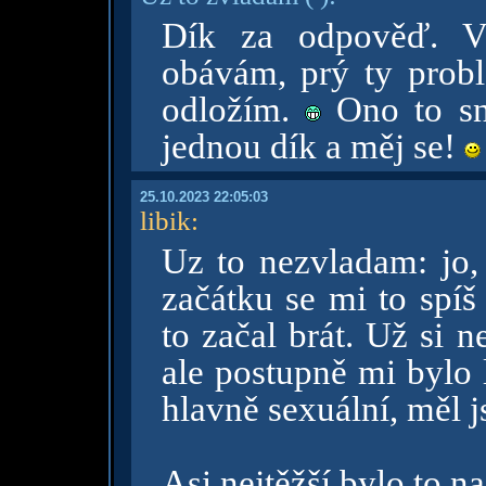
Dík za odpověď. Vl
obávám, prý ty probl
odložím.
Ono to sn
jednou dík a měj se!
25.10.2023 22:05:03
libik
:
Uz to nezvladam: jo,
začátku se mi to spíš
to začal brát. Už si 
ale postupně mi bylo l
hlavně sexuální, měl 
Asi nejtěžší bylo to n