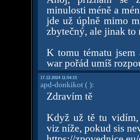
minulosti méně a méně
jde už úplně mimo mě.
zbytečný, ale jinak to
K tomu tématu jsem a
war pořád umíš rozpo
17.12.2024 11:54:15
apd-donkikot
( )
:
Zdravím tě
Když už tě tu vidím
viz níže, pokud sis ne
https://zpovednice.eu