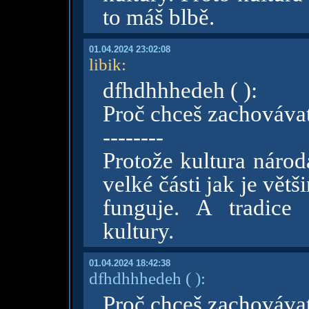
to máš blbě.
01.04.2024 23:02:08
libik
:
dfhdhhhedeh ( ):
Proč chceš zachovávat
--------
Protože kultura náro
velké části jak je vět
funguje. A tradice 
kultury.
01.04.2024 18:42:38
dfhdhhhedeh
( )
:
Proč chceš zachovávat