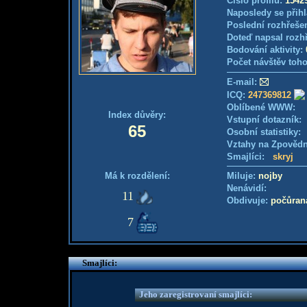
Číslo profilu:
1542
Naposledy se přihl
Poslední rozhřešen
Doteď napsal rozh
Bodování aktivity:
Počet návštěv toho
E-mail:
ICQ:
247369812
Oblíbené WWW:
Index důvěry:
Vstupní dotazník
65
Osobní statistiky
Vztahy na Zpověd
Smajlíci:
skryj
Má k rozdělení:
Miluje:
nojby
Nenávidí:
11
Obdivuje:
počůran
7
Smajlíci:
Jeho zaregistrovaní smajlíci: