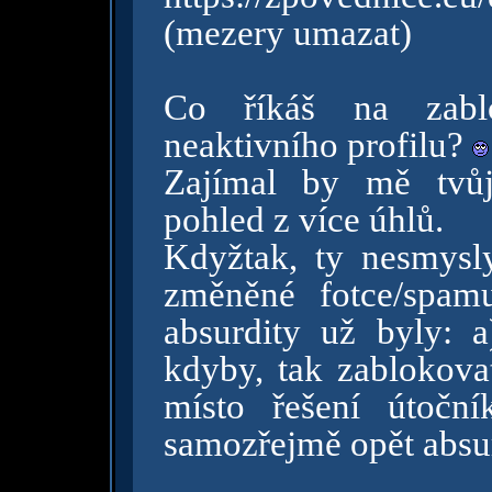
(mezery umazat)
Co říkáš na zabl
neaktivního profilu?
Zajímal by mě tvůj
pohled z více úhlů.
Kdyžtak, ty nesmysl
změněné fotce/spam
absurdity už byly: a
kdyby, tak zablokovat
místo řešení útočn
samozřejmě opět absu