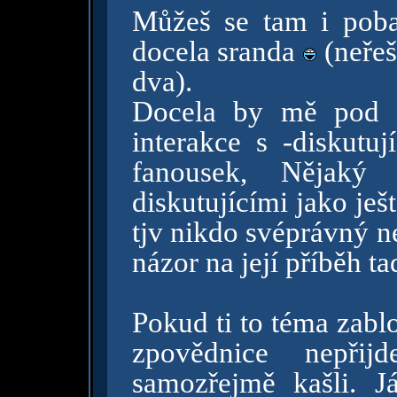
Můžeš se tam i pobav
docela sranda
(neřeš
dva).
Docela by mě pod t
interakce s -diskutu
fanousek, Nějak
diskutujícími jako ješ
tjv nikdo svéprávný 
názor na její příběh t
Pokud ti to téma zabl
zpovědnice nepři
samozřejmě kašli. 