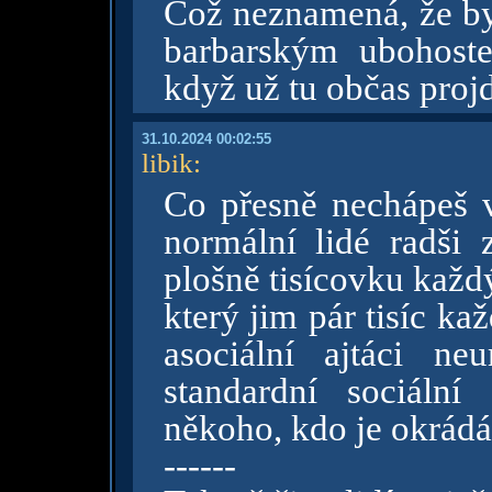
Což neznamená, že b
barbarským ubohost
když už tu občas pro
31.10.2024 00:02:55
libik
:
Co přesně nechápeš v
normální lidé radši z
plošně tisícovku každ
který jim pár tisíc k
asociální ajtáci n
standardní sociální
někoho, kdo je okrádá v
------