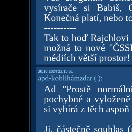
vysírače si Babiš, 
Konečná platí, nebo t
----------
Tak to hoď Rajchlovi 
možná to nové "ČSSD
médiích větší prostor!
30.10.2024 23:15:51
apd-koblihámzdar
( )
:
Ad "Prostě normální
pochybné a vyloženě p
si vybírá z těch aspoň
Jj, částečně souhlas