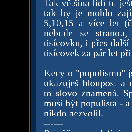
Tak většina lidí tu ješ
tak by je mohlo zaj
5,10,15 a více let (č
nebude se stranou,
tisícovku, i přes dalš
tisícovek za pár let při
Kecy o "populismu" j
ukazuješ hloupost a n
to slovo znamená. Sp
musí být populista - a
nikdo nezvolil.
------