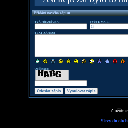
Přidání nového zápisu
TVÁ PŘEZDÍVKA:
TVŮJ E-MAIL:
TEXT ZÁPISU:
Opište kod:
Změňte sv
Slevy do obch