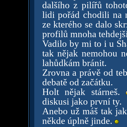
dalšího z pilířů toh
lidi pořád chodili na
ze kterého se dalo sk
profilů mnoha tehdejš
Vadilo by mi to i u S
tak nějak nemohou n
lahůdkám bránit.
Zrovna a právě od teb
debatě od začátku.
Holt nějak stárneš.
diskusi jako první ty.
Anebo už máš tak jako
někde úplně jinde.