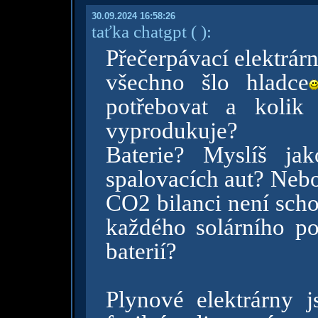
30.09.2024 16:58:26
taťka chatgpt
( )
:
Přečerpávací elektrárn
všechno šlo hladce
potřebovat a kolik
vyprodukuje?
Baterie? Myslíš ja
spalovacích aut? Nebo 
CO2 bilanci není scho
každého solárního pol
baterií?
Plynové elektrárny j