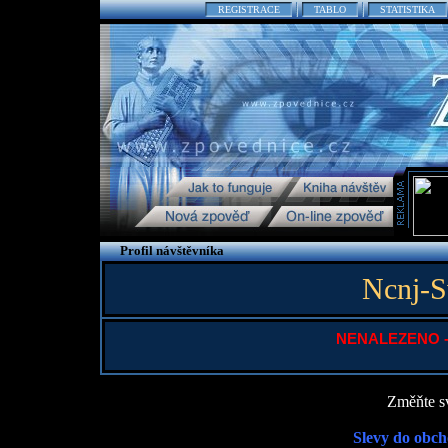
REGISTRACE
TABLO
STATISTIKA
Profil návštěvníka
Ncnj-S
NENALEZENO - P
Změňte sv
Slevy do obch