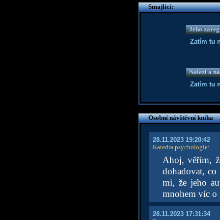
Smajlíci:
Jeho zaregi
Zatím tu 
Nalezl a na
Zatím tu 
Osobní návštěvní kniha
28.11.2023 19:20:42
Katedra psychologie
:
Ahoj, věřím, ž
dohadovat, co v
mi, že jeho au
mnohem víc o n
28.11.2023 17:31:34