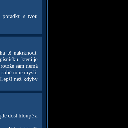
i poradku s tvou
ha tě nakrknout.
ísničku, která je
 protože sám nemá
 o sobě moc myslí.
. Lepší než kdyby
jde dost hloupé a