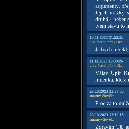
argumenty, pře
Jejich urážky 
druhá - neber 
tvém stavu to 
15.11.2023 21:53:35
vizvrácená přetkoška
:
Já bych neřekl, 
11.11.2023 13:39:26
vizvrácená přetkoška
:
Válav Upír Kr
milenka, která 
26.10.2023 13:37:35
smutný-člověk
:
Proč za to mů
26.10.2023 13:12:15
smutný-člověk
:
Zdravím Tě, a