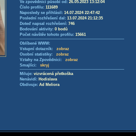
Ve zpovědnici působí od:
26.05.2023 13:12:04
Číslo profilu:
111689
Naposledy se přihlásil:
14.07.2024 22:47:42
Poslední rozhřešení dal:
13.07.2024 21:12:35
Doteď napsal rozhřešení:
746
Bodování aktivity:
0 bodů
Počet návštěv tohoto profilu:
15661
Oblíbené WWW:
Vstupní dotazník:
zobraz
Osobní statistiky:
zobraz
Vztahy na Zpovědnici:
zobraz
Smajlíci:
skryj
Miluje:
vizvrácená přetkoška
Nenávidí:
Hodislava
Obdivuje:
Ad Meliora