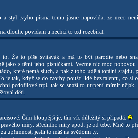
b a styl tvyho pisma tomu jasne napovida, ze neco nen
na dlouhe povidani a nechci to ted rozebirat.
i to. Že to píše svitavák a má to být parodie nebo sna
ně jako s těmi jeho písničkami. Vezme nic moc popovou p
tádo, které nemá sluch, a pak z toho udělá totální srajdu,
 To je tak, když se do tvorby pouští lidé bez talentu, co si
hni pedofilové trpí, tak se snaží to utrpení mírnit nějak
ěžoval děti.
arcisové. Čím hloupější je, tím víc důležitý si připadá.
pravého míry, středního míry apod. je od tebe. Mně to při
 za upřímnost, jestli to máš na svědomí ty.