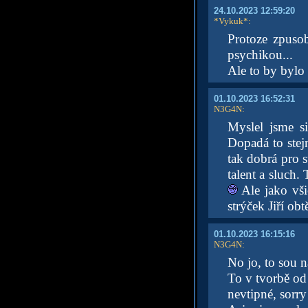
24.10.2023 12:59:20
*Vykuk*
:
Protoze zpuso
psychikou...
Ale to by bylo 
01.10.2023 16:52:31
N3G4N
:
Myslel jsme s
Dopadá to stej
tak dobrá pro s
talent a sluch.
Ale jako všic
strýček Jiří obt
01.10.2023 16:15:16
N3G4N
:
No jo, to sou n
To v tvorbě od 
nevtipné, sorry