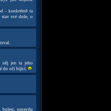
od - konkrétně ta
 stav své duše, o
toval.
 něj jen ta jeho
 do očí bijící.
 bolest, opravdu