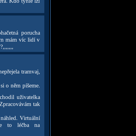
ra. Kdo tyhle lži
ohačetná porucha
m mám víc lidí v
,,,,,,,
epřejela tramvaj,
ž si o něm píšeme.
hodil uživatelka
. Zpracovávám tak
náhled. Virtuální
je to léčba na