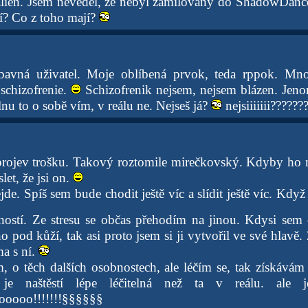
alien. Jsem nevěděl, že nebyl zamilovaný do ShadowDance
íří? Co z toho mají?
bavná uživatel. Moje oblíbená prvok, teda rppok. Mn
 schizofrenie.
Schizofrenik nejsem, nejsem blázen. Jeno
lnu to o sobě vím, v reálu ne. Nejseš já?
nejsiiiiiii????????
 projev trošku. Takový roztomile mirečkovský. Kdyby ho n
let, že jsi on.
de. Spíš sem bude chodit ještě víc a slídit ještě víc. Kdy
stí. Ze stresu se občas přehodím na jinou. Kdysi sem c
 pod kůží, tak asi proto jsem si ji vytvořil ve své hlavě
ma s ní.
, o těch dalších osobnostech, ale léčím se, tak získávám 
 je naštěstí lépe léčitelná než ta v reálu. ale 
oooo!!!!!!!§§§§§§