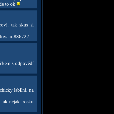
ude to ok
ovi, tak skus si
a dovani-886722
ečkem s odpovědí
hicky labilni, na
"tak nejak trosku