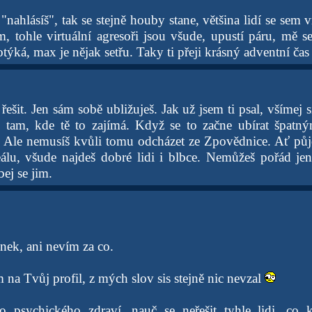
nahlásíš", tak se stejně houby stane, většina lidí se sem vr
ím, tohle virtuální agresoři jsou všude, upustí páru, mě
ýká, max je nějak setřu. Taky ti přeji krásný adventní ča
 řešit. Jen sám sobě ubližuješ. Jak už jsem ti psal, všímej s
š tam, kde tě to zajímá. Když se to začne ubírat špatn
. Ale nemusíš kvůli tomu odcházet ze Zpovědnice. Ať pů
álu, všude najdeš dobré lidi i blbce. Nemůžeš pořád jen 
ej se jim.
nek, ani nevím za co.
na Tvůj profil, z mých slov sis stejně nic nevzal
 psychického zdraví, nauč se neřešit tyhle lidi, co