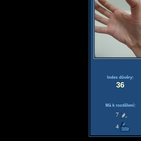
Index důvěry:
36
Má k rozdělení:
7
4