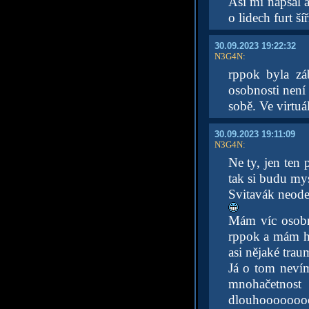
Asi mi napsal 
o lidech furt š
30.09.2023 19:22:32
N3G4N
:
rppok byla zá
osobnosti není
sobě. Ve virtuá
30.09.2023 19:11:09
N3G4N
:
Ne ty, jen ten
tak si budu mys
Svitavák neodej
Mám víc osobno
rppok a mám ho
asi nějaké trau
Já o tom nevím
mnohačetnost
dlouhoooooooo