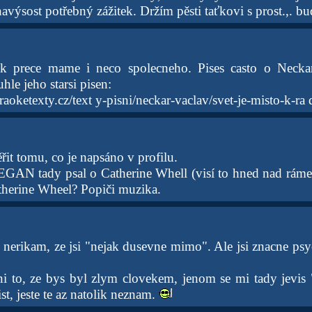
 navýsost potřebný zážitek. Držím pěsti taťkovi s prost.,. b
ak prece mame i neco spolecneho. Pises casto o Neckar
hle jeho starsi pisen:
aoketexty.cz/text y-pisni/neckar-vaclav/svet-je-misto-k-r
it tomu, co je napsáno v profilu.
GAN tady psal o Catherine Whell (visí to hned nad rám
atherine Wheel? Popiči muzika.
nerikam, ze jsi "nejak dusevne mimo". Ale jsi znacne psyc
i to, ze bys byl zlym clovekem, jenom se mi tady jevis 
st, jeste te az natolik neznam.