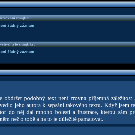
strovaní smajlíci:
není žádný záznam
vštívil tyto smajlíky:
není žádný záznam
e obdržet podobný text není zrovna příjemná záležitost
edlo jeho autora k sepsání takového textu. Když jsem ten 
tor do něj dal mnoho bolesti a frustrace, kterou sám pr
ěm než o tobě a na to je důležité pamatovat.