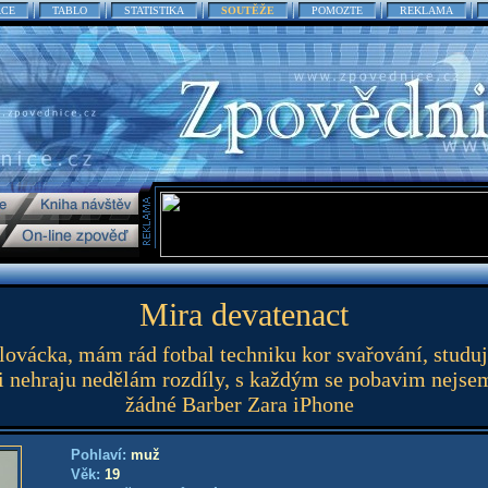
ACE
TABLO
STATISTIKA
SOUTĚŽE
POMOZTE
REKLAMA
Mira devatenact
lovácka, mám rád fotbal techniku kor svařování, stud
 si nehraju nedělám rozdíly, s každým se pobavim nejse
žádné Barber Zara iPhone
Pohlaví:
muž
Věk:
19