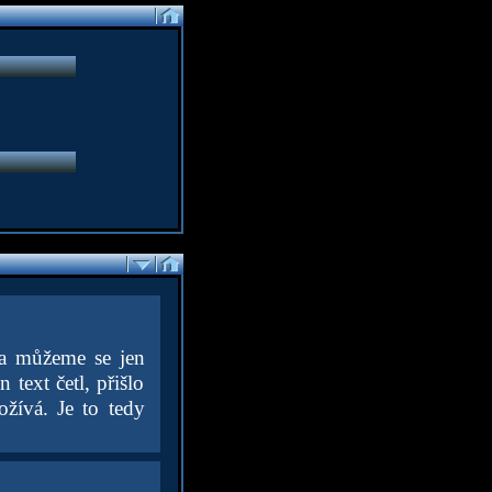
 a můžeme se jen
text četl, přišlo
ožívá. Je to tedy