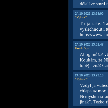
dělají ze smrti
24.10.2023 13:38:00
*Vykuk*
:
To ja take. T
vyslechnout i tu
https://www.kar
24.10.2023 13:31:47
Hrnek čaje
:
Ahoj, můžeš věř
Koukám, že NE
tobě) - znáš C
24.10.2023 13:23:10
*Vykuk*
:
Vzdyt ja vubec 
chlapa az moc.
Nemyslim si an
jinak". Tezko ri