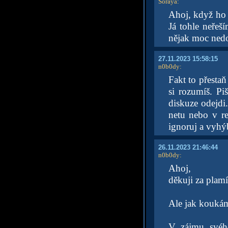
Soraya
:
Ahoj, když ho "
Já tohle neřeš
nějak moc nedot
27.11.2023 15:58:15
n0b0dy
:
Fakt to přestaň
si rozumíš. Pi
diskuze odejdi
netu nebo v re
ignoruj a vyhýb
26.11.2023 21:46:44
n0b0dy
:
Ahoj,
děkuji za plamí
Ale jak koukám 
V zájmu svého