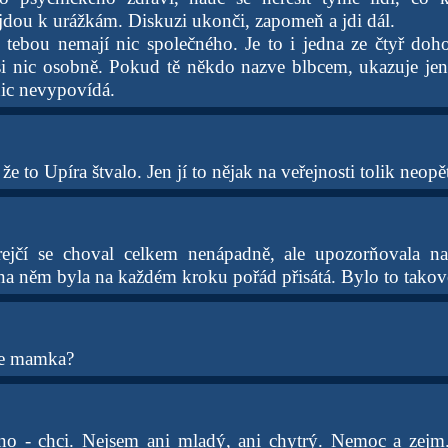
jdou k urážkám. Diskuzi ukonči, zapomeň a jdi dál.
s tebou nemají nic společného. Je to i jedna ze čtyř doh
si nic osobně. Pokud tě někdo nazve blbcem, ukazuje jen
nic nevypovídá.
že to Upíra štvalo. Jen jí to nějak na veřejnosti tolik neopě
ejčí se choval celkem nenápadně, ale upozorňovala na
na něm byla na každém kroku pořád přisátá. Bylo to takové
že mamka?
no - chci. Nejsem ani mladý, ani chytrý. Nemoc a zejm.