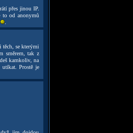
átí přes jinou IP.
 se to od anonymů
s
.
i těch, se kterými
ým směrem, tak z
jdeš kamkoliv, na
utíkat. Prostě je
 když jim dojdou