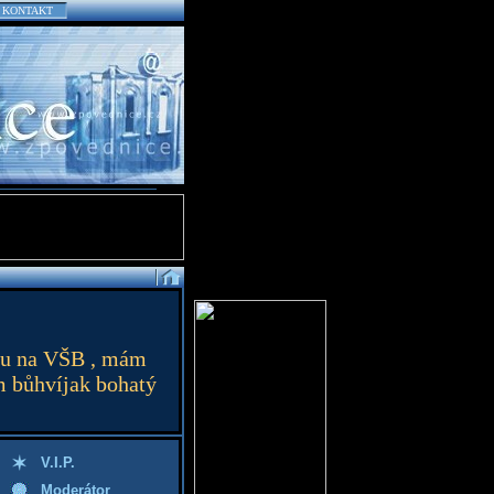
KONTAKT
uju na VŠB , mám
m bůhvíjak bohatý
V.I.P.
Moderátor