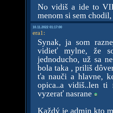
No vidiš a ide to V
menom si sem chodil,
10.11.2022 01:17:00
era1
:
Synak, ja som razne
vidieť mylne, že s
jednoducho, už sa ne
bola taka , priliš dôve
ťa nauči a hlavne, k
opica..a vidiš..len 
vyzerať nasrane
Každý je admin kto ma