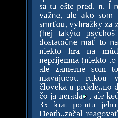
sa tu ešte pred. n. l 
važne, ale ako som 
smrťou, vyhražky za z
(hej takýto psychoš
dostatočne mať to na
niekto hra na múdr
neprijemna (niekto to
ale zamerne som to
mavajucou rukou v
človeka u prdele..no 
čo ja nerada
, ale ke
3x krat pointu jeh
Death..začal reagova