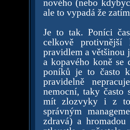
nového (nebo kdybych
ale to vypadá že zatím
Je to tak. Poníci ča
celkově protivnějš
pravidlem a většinou j
a kopavého koně se dá
poníků je to často 
pravidelně nepracu
nemocní, taky často s
mít zlozvyky i z t
správným manageme
zdravá) a hromadou 