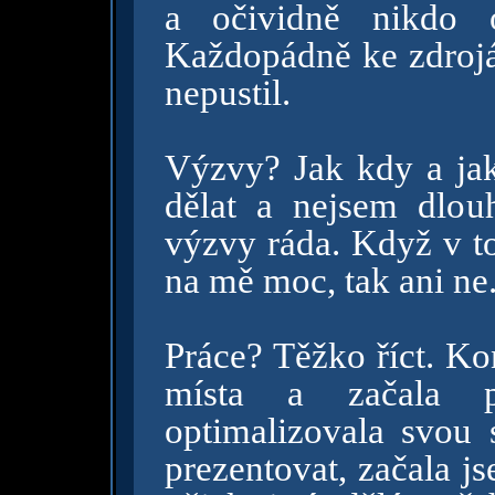
a očividně nikdo 
Každopádně ke zdrojá
nepustil.
Výzvy? Jak kdy a j
dělat a nejsem dlou
výzvy ráda. Když v to
na mě moc, tak ani ne
Práce? Těžko říct. Ko
místa a začala 
optimalizovala svou 
prezentovat, začala j