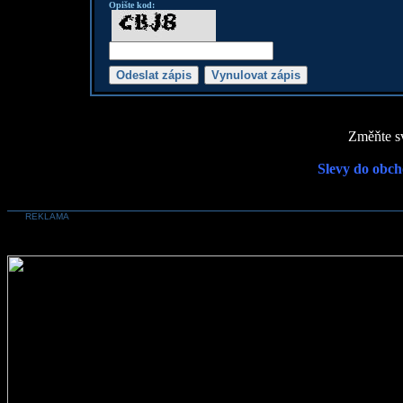
Opište kod:
Změňte sv
Slevy do obch
REKLAMA