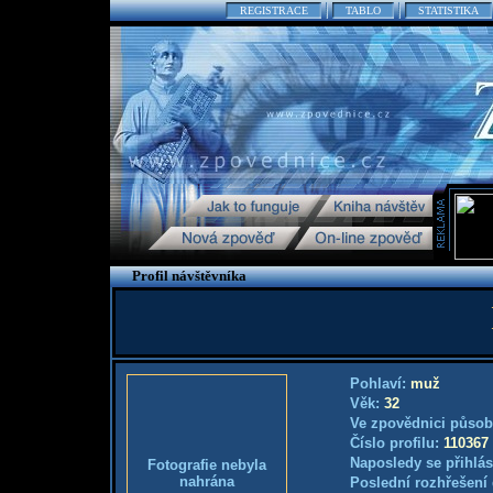
REGISTRACE
TABLO
STATISTIKA
Profil návštěvníka
Pohlaví:
muž
Věk:
32
Ve zpovědnici působ
Číslo profilu:
110367
Naposledy se přihlás
Fotografie nebyla
nahrána
Poslední rozhřešení 