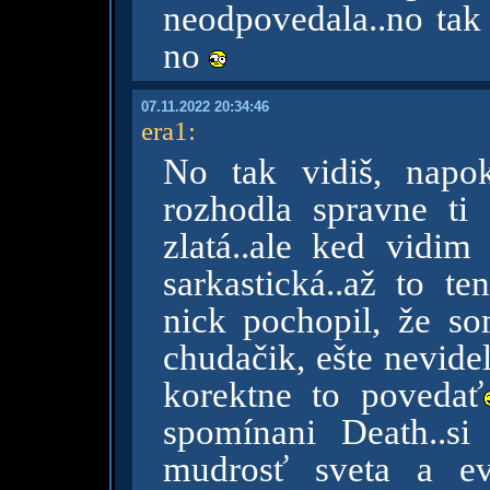
neodpovedala..no ta
no
07.11.2022 20:34:46
era1
:
No tak vidiš, napo
rozhodla spravne ti 
zlatá..ale ked vidim
sarkastická..až to t
nick pochopil, že so
chudačik, ešte nevide
korektne to povedať
spomínani Death..si
mudrosť sveta a e