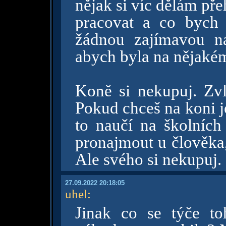
nějak si víc dělám př
pracovat a co bych 
žádnou zajímavou na
abych byla na nějak
Koně si nekupuj. Zvl
Pokud chceš na koni je
to naučí na školníc
pronajmout u člověka
Ale svého si nekupuj.
27.09.2022 20:18:05
uhel
:
Jinak co se týče toh