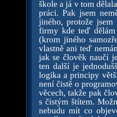
škole a já v tom děla
práci. Pak jsem nemě
jiného, protože jsem
firmy kde teď dělám
(krom jiného samozře
vlastně ani teď nemám
jak se člověk naučí j
ten další je jednoduš
logika a principy větš
není čistě o programo
věcech, takže pak člo
s čistým štítem. Možn
nebudu mít co objevo