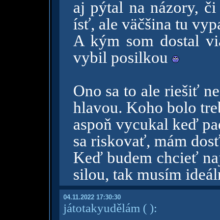
aj pýtal na názory, č
ísť, ale väčšina tu vyp
A kým som dostal vi
vybil posilkou
Ono sa to ale riešiť 
hlavou. Koho bolo tre
aspoň vycukal keď pad
sa riskovať, mám dos
Keď budem chcieť najb
silou, tak musím ideá
04.11.2022 17:30:30
játotakyudělám
( )
: