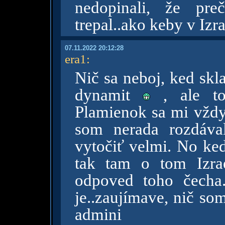
nedopinali, že pr
trepal..ako keby v Izrae
07.11.2022 20:12:28
era1
:
Nič sa neboj, ked skl
dynamit
, ale to
Plamienok sa mi vždy 
som nerada rozdáva
vytočiť velmi. No ke
tak tam o tom Izrae
odpoved toho čecha.
je..zaujímave, nič s
admini