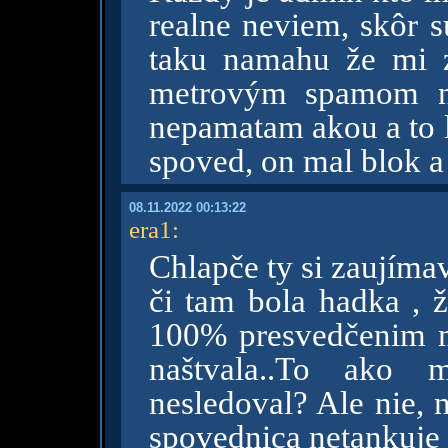
realne neviem, skôr su
taku namahu že mi 
metrovým spamom ne
nepamatam akou a to l
spoved, on mal blok a
08.11.2022 00:13:22
era1
:
Chlapče ty si zaujíma
či tam bola hadka , ž
100% presvedčenim m
naštvala..To ako 
nesledoval? Ale nie, 
spovednica netankuje 