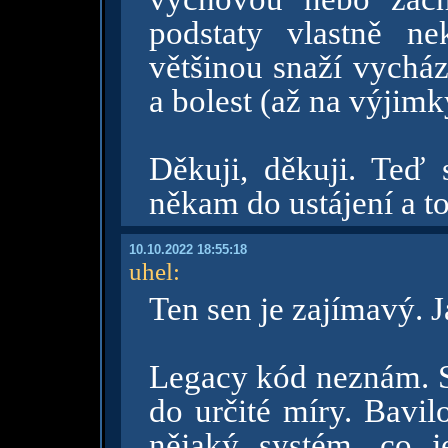
podstaty vlastně nek
většinou snaží vycház
a bolest (až na výjimk
Děkuji, děkuji. Teď 
někam do ustájení a to
10.10.2022 18:55:18
uhel
:
Ten sen je zajímavý. J
Legacy kód neznám. S
do určité míry. Bavil
nějaký systém, co j