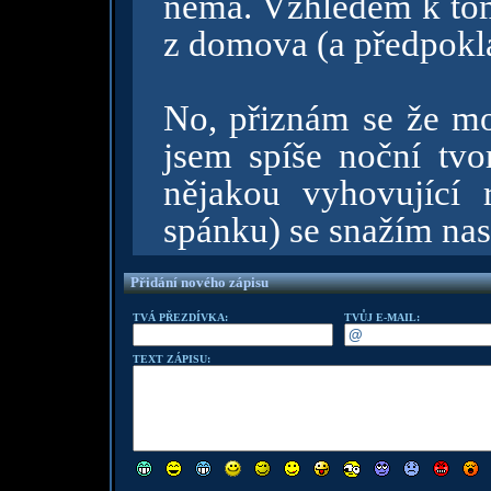
nemá. Vzhledem k tom
z domova (a předpoklá
No, přiznám se že moc
jsem spíše noční tvor
nějakou vyhovující 
spánku) se snažím nast
Přidání nového zápisu
TVÁ PŘEZDÍVKA:
TVŮJ E-MAIL:
TEXT ZÁPISU: