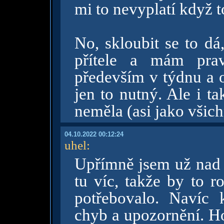
mi to nevyplatí když 
No, skloubit se to dá
přítele a mám prav
především v týdnu a o
jen to nutný. Ale i t
neměla (asi jako všic
04.10.2022 00:12:24
uhel
:
Upřímně jsem už nad 
tu víc, takže by to r
potřebovalo. Navíc 
chyb a upozornění. Ho