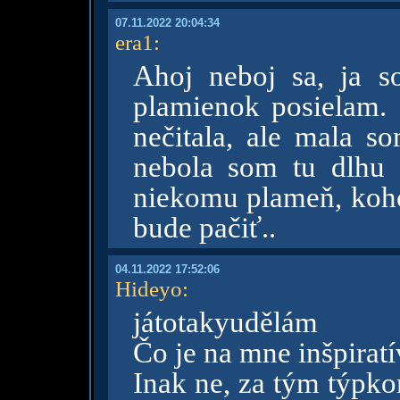
07.11.2022 20:04:34
era1
:
Ahoj neboj sa, ja 
plamienok posielam. 
nečitala, ale mala 
nebola som tu dlhu
niekomu plameň, koho
bude pačiť..
04.11.2022 17:52:06
Hideyo
:
játotakyudělám
Čo je na mne inšpirat
Inak ne, za tým týpko