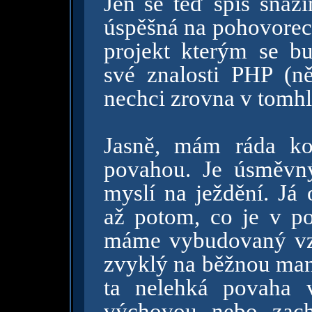
Jen se teď spíš snaž
úspěšná na pohovorech
projekt kterým se bu
své znalosti PHP (n
nechci zrovna v tomhl
Jasně, mám ráda ko
povahou. Je úsměvn
myslí na ježdění. Já
až potom, co je v p
máme vybudovaný vzt
zvyklý na běžnou man
ta nelehká povaha v
výchovou nebo zach