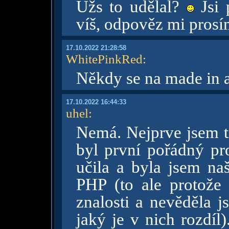
Užs to udělal?
Jsi 
víš, odpověz mi prosí
17.10.2022 21:28:58
WhitePinkRed
:
Někdy se na made in 
17.10.2022 16:44:33
uhel
:
Nemá. Nejprve jsem tí
byl první pořádný pr
učila a byla jsem na
PHP (to ale protože
znalosti a nevěděla 
jaký je v nich rozdíl