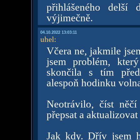
přihlášeného delší
výjimečně.
04.10.2022 13:03:11
uhel
:
Včera ne, jakmile jsem
jsem problém, kter
skončila s tím pře
alespoň hodinku volna
Neotrávilo, číst něčí
přepsat a aktualizova
Jak kdy. Dřív jsem 