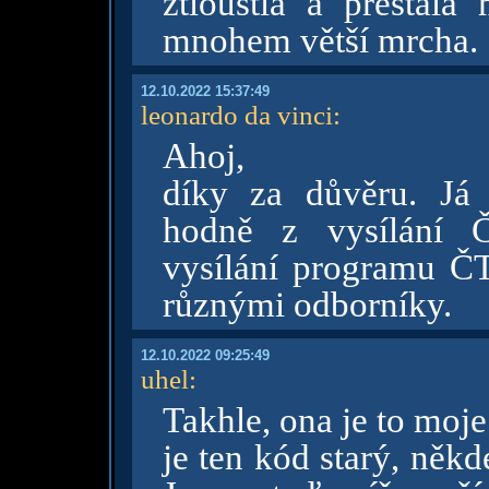
ztloustla a přestala 
mnohem větší mrcha.
12.10.2022 15:37:49
leonardo da vinci
:
Ahoj,
díky za důvěru. Já
hodně z vysílání Č
vysílání programu ČT
různými odborníky.
12.10.2022 09:25:49
uhel
:
Takhle, ona je to moj
je ten kód starý, někd