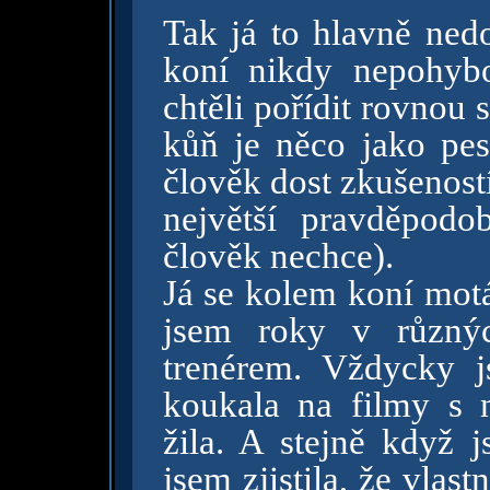
Tak já to hlavně ned
koní nikdy nepohyb
chtěli pořídit rovnou s
kůň je něco jako pe
člověk dost zkušenost
největší pravděpodo
člověk nechce).
Já se kolem koní motá
jsem roky v různýc
trenérem. Vždycky j
koukala na filmy s 
žila. A stejně když j
jsem zjistila, že vla