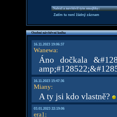
Nalezl a navštívil tyto smajlíky:
Zatím tu není žádný záznam
Osobní návštěvní kniha
16.11.2023 19:06:37
Wanewa
:
Áno dočkala &#128
amp;#128522;&#1285
16.11.2023 15:47:36
Miany
:
A ty jsi kdo vlastně?
03.01.2023 22:19:06
era1
: