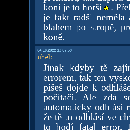
koní je to horší
. Pře
je fakt radši neměla
blahem po stropě, p
koně.
04.10.2022 13:07:59
uhel
:
Jinak kdyby tě zají
errorem, tak ten vysk
píšeš dojde k odhláš
počítači. Ale zdá 
automaticky odhlásí ry
že tě to odhlásí ve ch
to hodí fatal error.