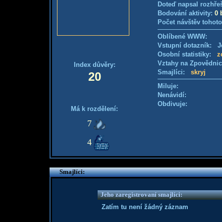
Doteď napsal rozhře
Bodování aktivity:
0 
Počet návštěv tohoto
Oblíbené WWW:
Vstupní dotazník: Je
Osobní statistiky:
z
Vztahy na Zpovědni
Index důvěry:
Smajlíci:
skryj
20
Miluje:
Nenávidí:
Obdivuje:
Má k rozdělení:
7
4
Smajlíci:
Jeho zaregistrovaní smajlíci:
Zatím tu není žádný záznam