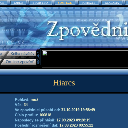
ACE
TABLO
STATISTIKA
SOUTĚŽE
POMOZTE
REKLAMA
Hiarcs
Pohlaví:
muž
Věk:
34
Ve zpovědnici působí od:
31.10.2019 19:58:49
Číslo profilu:
106818
Naposledy se přihlásil:
17.09.2023 09:28:19
Poslední rozhřešení dal:
17.09.2023 09:55:22