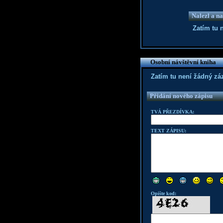
Nalezl a na
Zatím tu 
Osobní návštěvní kniha
Zatím tu není žádný z
Přidání nového zápisu
TVÁ PŘEZDÍVKA:
TEXT ZÁPISU:
Opište kod: