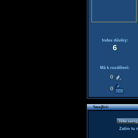
Index důvěry:
6
Má k rozdělení:
0
0
Smajlíci:
Jeho zaregi
Zatím tu 