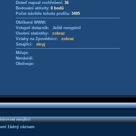
Doteď napsal rozhřešení:
36
Bodování aktivity:
0 bodů
Počet návštěv tohoto profilu:
3495
Oblíbené WWW:
Vstupní dotazník: Ještě nevyplnil
Osobní statistiky:
zobraz
Vztahy na Zpovědnici:
zobraz
Smajlíci:
skryj
Miluje:
Nenávidí:
Obdivuje:
strovaní smajlíci:
není žádný záznam