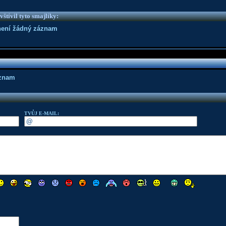
vštívil tyto smajlíky:
není žádný záznam
áznam
TVŮJ E-MAIL: