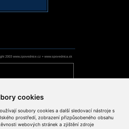
ight 2003 www.zpovednice.cz + www.spovednica.sk
bory cookies
užívají soubory cookies a další sledovací nástroje s
elského prostředí, zobrazení přizpůsobeného obsahu
těvnosti webových stránek a zjištění zdroje