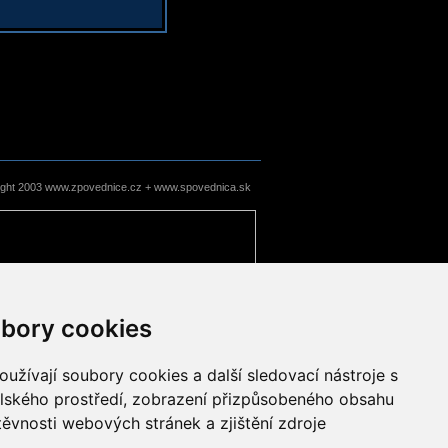
ight 2003 www.zpovednice.cz + www.spovednica.sk
bory cookies
užívají soubory cookies a další sledovací nástroje s
elského prostředí, zobrazení přizpůsobeného obsahu
těvnosti webových stránek a zjištění zdroje