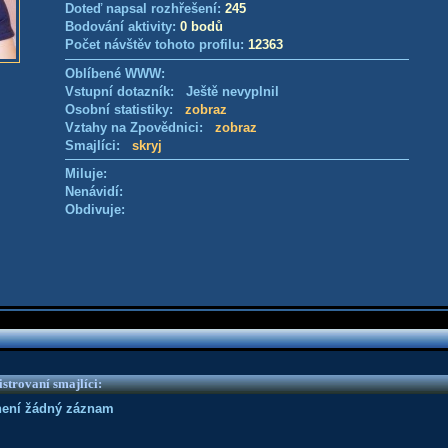
Doteď napsal rozhřešení:
245
Bodování aktivity:
0 bodů
Počet návštěv tohoto profilu:
12363
Oblíbené WWW:
Vstupní dotazník: Ještě nevyplnil
Osobní statistiky:
zobraz
Vztahy na Zpovědnici:
zobraz
Smajlíci:
skryj
Miluje:
Nenávidí:
Obdivuje:
strovaní smajlíci:
není žádný záznam