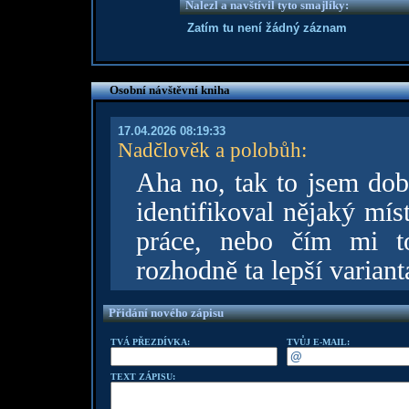
Nalezl a navštívil tyto smajlíky:
Zatím tu není žádný záznam
Osobní návštěvní kniha
17.04.2026 08:19:33
Nadčlověk a polobůh
:
Aha no, tak to jsem dob
identifikoval nějaký mí
práce, nebo čím mi to
rozhodně ta lepší variant
Přidání nového zápisu
TVÁ PŘEZDÍVKA:
TVŮJ E-MAIL:
TEXT ZÁPISU: