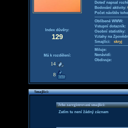
Doteď napsal rozh
Bodování aktivity:
Počet návštěv toho
Oblíbené WWW:
Vstupní dotazník
Index důvěry:
Osobní statistiky
129
Vztahy na Zpověd
Smajlíci:
skryj
Miluje:
Nenávidí:
Má k rozdělení:
Obdivuje:
14
8
Smajlíci:
Jeho zaregistrovaní smajlíci:
Zatím tu není žádný záznam