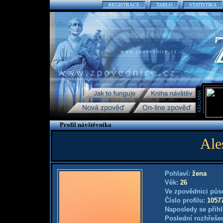
REGISTRACE
TABLO
STATISTIKA
Profil návštěvníka
Ale
Pohlaví:
žena
Věk:
26
Ve zpovědnici půs
Číslo profilu:
1057
Naposledy se přihl
Poslední rozhřešen