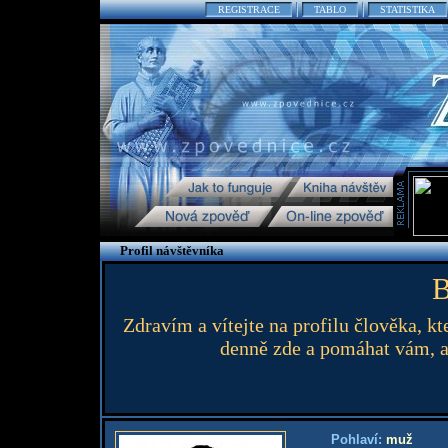
REGISTRACE
TABLO
STATISTIKA
Profil návštěvníka
B
Zdravím a vítejte na profilu člověka, k
denně zde a pomáhat vám, a
Pohlaví:
muž