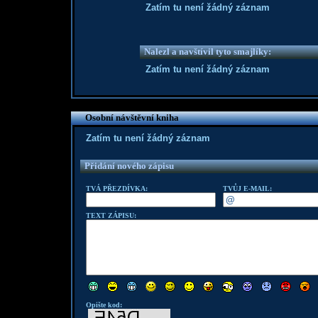
Zatím tu není žádný záznam
Nalezl a navštívil tyto smajlíky:
Zatím tu není žádný záznam
Osobní návštěvní kniha
Zatím tu není žádný záznam
Přidání nového zápisu
TVÁ PŘEZDÍVKA:
TVŮJ E-MAIL:
TEXT ZÁPISU:
Opište kod: