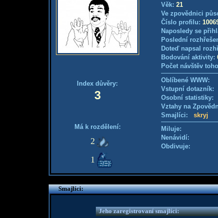
Věk:
21
Ve zpovědnici půs
Číslo profilu:
1006
Naposledy se přihl
Poslední rozhřešen
Doteď napsal rozh
Bodování aktivity:
Počet návštěv toho
Oblíbené WWW:
Index důvěry:
Vstupní dotazník
3
Osobní statistiky
Vztahy na Zpověd
Smajlíci:
skryj
Má k rozdělení:
Miluje:
Nenávidí:
2
Obdivuje:
1
Smajlíci:
Jeho zaregistrovaní smajlíci: