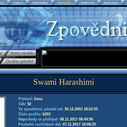
ACE
TABLO
STATISTIKA
SOUTĚŽE
POMOZTE
REKLAMA
Swami Harashimi
Pohlaví:
žena
Věk:
52
Ve zpovědnici působí od:
30.12.2003 18:22:55
Číslo profilu:
6203
Naposledy se přihlásil:
08.11.2017 08:44:56
Poslední rozhřešení dal:
07.11.2017 18:08:25