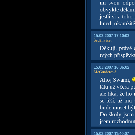
mi svou odpov
obvykle dělám.
jestli si z toh
hned, okamžitě
15.03.2007 17:10:03
Šedá lvice
:
Děkuji, právě 
tvých příspěvků
15.03.2007 16:36:02
McGruderová
:
Ahoj Swami,
tátu už včera 
ale říká, že ho
se těší, až mu
bude muset být
Do školy jsem n
jsem rozhodnut
15.03.2007 11:40:07