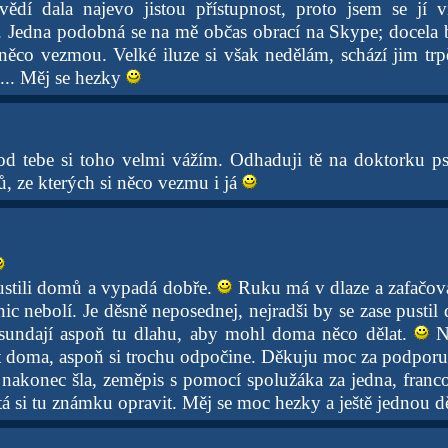
ědí dala najevo jistou přístupnost, proto jsem se jí v
 Jedna podobná se na mě občas obrací na Skype; docela 
o něco vezmou. Velké iluze si však nedělám, schází jim trpě
... Měj se hezky
od tebe si toho velmi vážím. Odhaduji tě na doktorku p
, ze kterých si něco vezmu i já
pustili domů a vypadá dobře.
Ruku má v dlaze a zafačova
 nic nebolí. Je děsně neposednej, nejradši by se zase pustil 
 sundají aspoň tu dlahu, aby mohl doma něco dělat.
Ne
 doma, aspoň si trochu odpočine. Děkuju moc za podporu
akonec šla, zeměpis s pomocí spolužáka za jedna, francouz
á si tu známku opravit. Měj se moc hezky a ještě jednou 