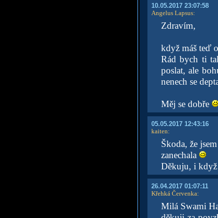
10.05.2017 23:07:58
Angelus Lapsus
:
Zdravím,
když máš teď o
Rád bych ti ta
poslat, ale bo
nenech se depta
Měj se dobře
05.05.2017 12:43:16
kaiten
:
Škoda, že jsem 
zanechala
Děkuju, i když 
26.04.2017 01:07:11
Křehká Červenka
:
Milá Swami Ha
děkuji za povz