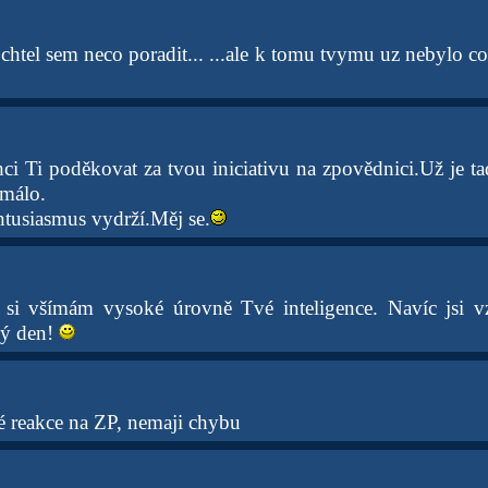
chtel sem neco poradit... ...ale k tomu tvymu uz nebylo c
i Ti poděkovat za tvou iniciativu na zpovědnici.Už je t
 málo.
ntusiasmus vydrží.Měj se.
 si všímám vysoké úrovně Tvé inteligence. Navíc jsi 
ný den!
é reakce na ZP, nemaji chybu