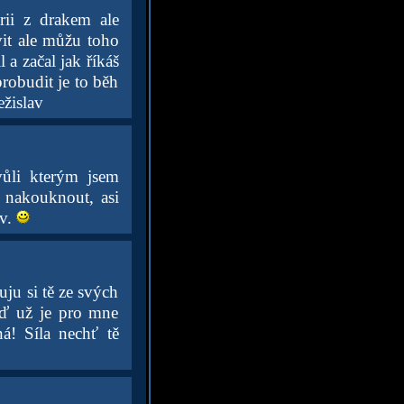
rii z drakem ale
vit ale můžu toho
 a začal jak říkáš
robudit je to běh
ežislav
kvůli kterým jsem
k nakouknout, asi
iv.
uju si tě ze svých
Teď už je pro mne
ná! Síla nechť tě