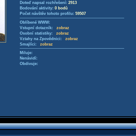
Doteď napsal rozhřešení:
2913
Bodování aktivity:
0 bodů
Počet návštěv tohoto profilu:
59507
Oblíbené WWW:
Vstupní dotazník:
zobraz
Osobní statistiky:
zobraz
Vztahy na Zpovědnici:
zobraz
Smajlíci:
zobraz
Miluje:
Nenávidí:
Obdivuje: