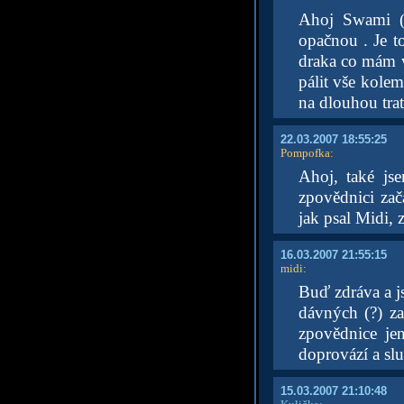
Ahoj Swami (z
opačnou . Je to
draka co mám v 
pálit vše kolem
na dlouhou trať
22.03.2007 18:55:25
Pompofka
:
Ahoj, také jse
zpovědnici zač
jak psal Midi, 
16.03.2007 21:55:15
midi
:
Buď zdráva a js
dávných (?) za
zpovědnice jen
doprovází a slu
15.03.2007 21:10:48