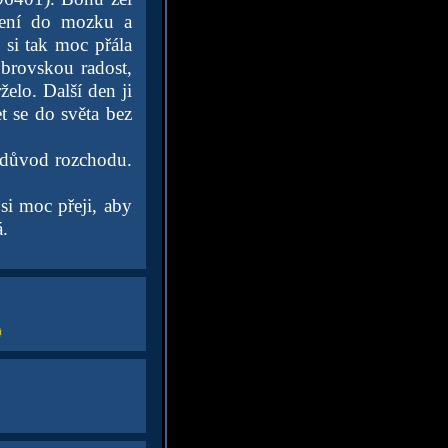
cení do mozku a
 si tak moc přála
 obrovskou radost,
rželo. Další den ji
t se do světa bez
ý důvod rozchodu.
si moc přeji, aby
.