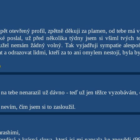
pět otevřený profil, zpětně děkuji za plamen, od tebe má
ké poslal, už před několika týdny jsem si všiml tvých te
hužel nemám žádný volný. Tak vyjadřuji sympatie alespo
t a odrazovat lidmi, kteří za to ani omylem nestojí, byla b
na tebe nenarazil už dávno - teď už jen těžce vyzobávám, c
nevím, čím jsem si to zasloužil.
rashimi,
budivá a krásná slova, která jsi mi napsala ke zpovědi (