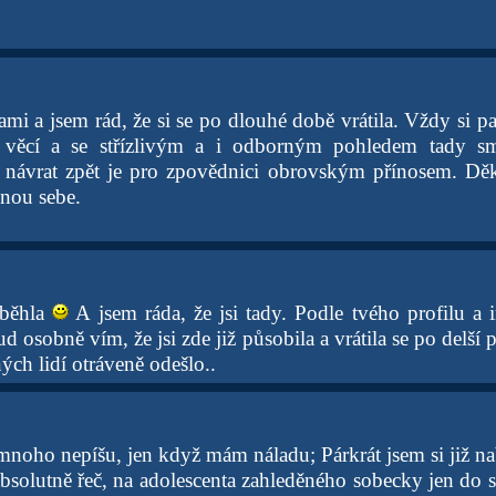
i a jsem rád, že si se po dlouhé době vrátila. Vždy si pat
 věcí a se střízlivým a i odborným pohledem tady s
návrat zpět je pro zpovědnici obrovským přínosem. Děkuj
znou sebe.
dběhla
A jsem ráda, že jsi tady. Podle tvého profilu a i
d osobně vím, že jsi zde již působila a vrátila se po delší 
ých lidí otráveně odešlo..
ž mnoho nepíšu, jen když mám náladu; Párkrát jsem si již n
bsolutně řeč, na adolescenta zahleděného sobecky jen do s