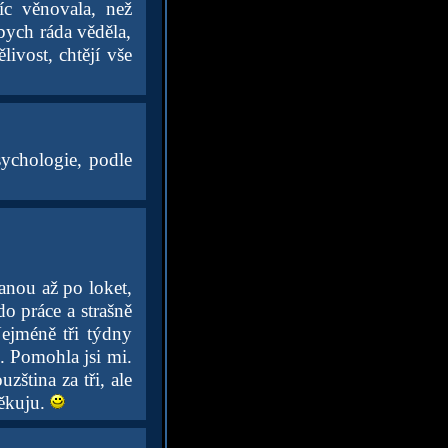
íc věnovala, než
bych ráda věděla,
livost, chtějí vše
sychologie, podle
nou až po loket,
do práce a strašně
jméně tři týdny
. Pomohla jsi mi.
ština za tři, ale
děkuju.