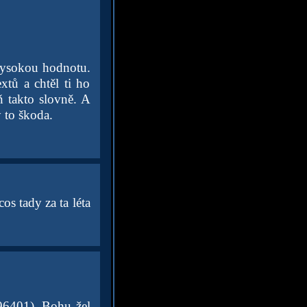
 vysokou hodnotu.
xtů a chtěl ti ho
ň takto slovně. A
y to škoda.
os tady za ta léta
996401). Bohu žel