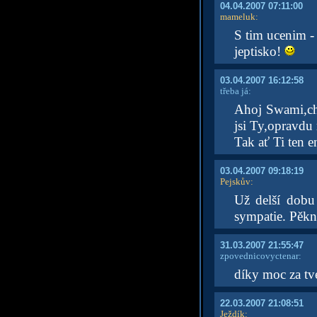
04.04.2007 07:11:00
mameluk
:
S tim ucenim - 
jeptisko!
03.04.2007 16:12:58
třeba já:
Ahoj Swami,chc
jsi Ty,opravdu
Tak ať Ti ten e
03.04.2007 09:18:19
Pejskův
:
Už delší dobu
sympatie. Pěk
31.03.2007 21:55:47
zpovednicovyctenar:
díky moc za tv
22.03.2007 21:08:51
Ježdík
: