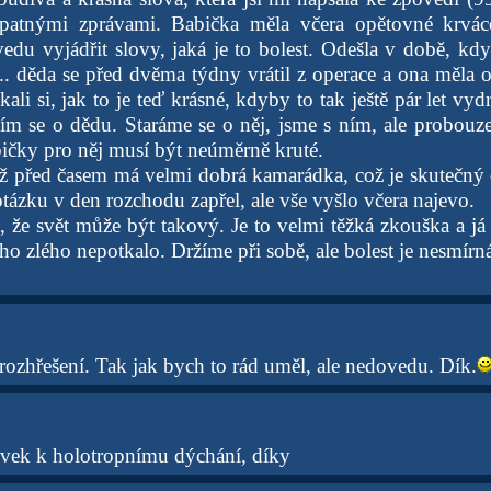
špatnými zprávami. Babička měla včera opětovné krvá
edu vyjádřit slovy, jaká je to bolest. Odešla v době, kdy
ít... děda se před dvěma týdny vrátil z operace a ona měla
kali si, jak to je teď krásné, kdyby to tak ještě pár let vyd
jím se o dědu. Staráme se o něj, jsme s ním, ale probouze
bičky pro něj musí být neúměrně kruté.
 už před časem má velmi dobrá kamarádka, což je skutečn
tázku v den rozchodu zapřel, ale vše vyšlo včera najevo.
 že svět může být takový. Je to velmi těžká zkouška a já 
ího zlého nepotkalo. Držíme při sobě, ale bolest je nesmírná
 rozhřešení. Tak jak bych to rád uměl, ale nedovedu. Dík.
vek k holotropnímu dýchání, díky