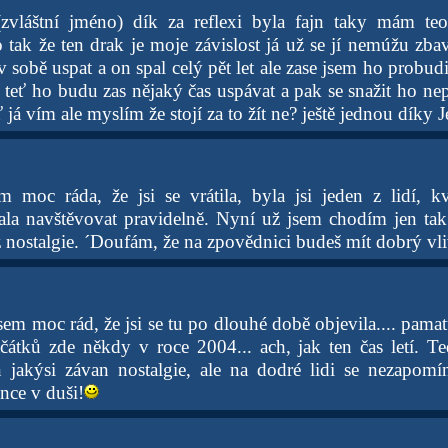
vláštní jméno) dík za reflexi byla fajn taky mám teo
 tak že ten drak je moje závislost já už se jí nemúžu zba
sobě uspat a on spal celý pět let ale zase jsem ho probudil
 teť ho budu zas nějaký čas uspávat a pak se snažit ho nep
 já vím ale myslím že stojí za to žít ne? ještě jednou díky J
m moc ráda, že jsi se vrátila, byla jsi jeden z lidí, 
ala navštěvovat pravidelně. Nyní už jsem chodím jen ta
z nostalgie. ´Doufám, že na zpovědnici budeš mít dobrý vl
em moc rád, že jsi se tu po dlouhé době objevila.... pamat
čátků zde někdy v roce 2004... ach, jak ten čas letí. 
 jakýsi závan nostalgie, ale na dodré lidi se nezapomí
nce v duši!