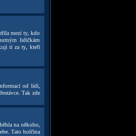
řila mezi ty, kdo
mutným lidičkám
i ti za ty, kteří
nformací od lidí,
přestávce. Tak zde
aběhla na někoho,
ebe. Tato holčina