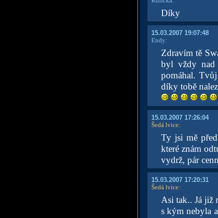
Kulička:
Díky
15.03.2007 19:07:48
Endy:
Zdravím tě Swam
byl vždy nad
pomáhal. Tvůj 
díky tobě nale
15.03.2007 17:26:04
Šedá lvice
:
Ty jsi mě pře
které znám odtu
vydrž, pár cenn
15.03.2007 17:20:31
Šedá lvice
:
Asi tak.. Já ji
s kým nebyla a