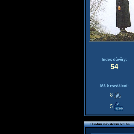
Index důvěry:
54
Má k rozdělení:
8
5
Osobní návštěvní kniha