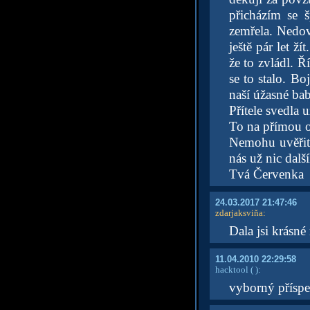
přicházím se 
zemřela. Nedov
ještě pár let ž
že to zvládl. Ří
se to stalo. Bo
naší úžasné ba
Přítele svedla
To na přímou o
Nemohu uvěřit,
nás už nic dalš
Tvá Červenka
24.03.2017 21:47:46
zdarjaksviňa
:
Dala jsi krásné
11.04.2010 22:29:58
hacktool
( )
:
vyborný příspe