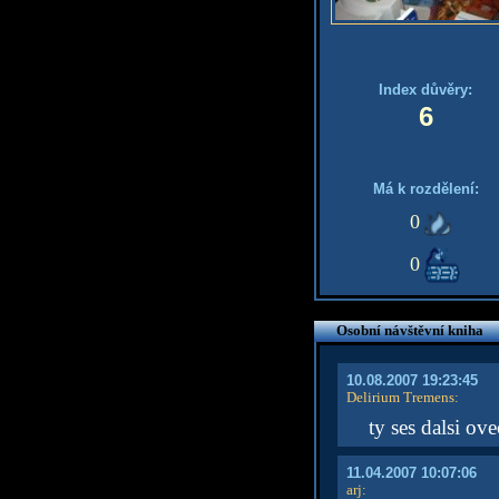
Index důvěry:
6
Má k rozdělení:
0
0
Osobní návštěvní kniha
10.08.2007 19:23:45
Delirium Tremens
:
ty ses dalsi o
11.04.2007 10:07:06
arj
: