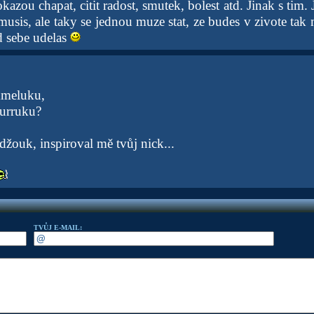
azou chapat, citit radost, smutek, bolest atd. Jinak s tim. 
sis, ale taky se jednou muze stat, ze budes v zivote tak 
 sebe udelas
mmeluku,
kurruku?
 džouk, inspiroval mě tvůj nick...
TVŮJ E-MAIL: