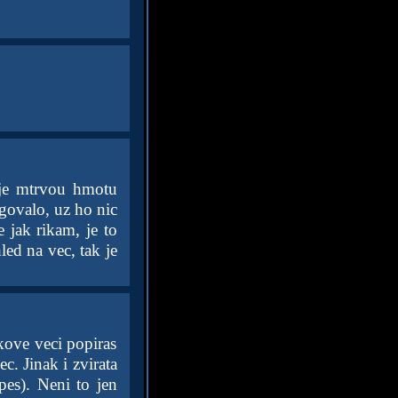
vuje mtrvou hmotu
govalo, uz ho nic
 jak rikam, je to
ed na vec, tak je
akove veci popiras
c. Jinak i zvirata
es). Neni to jen