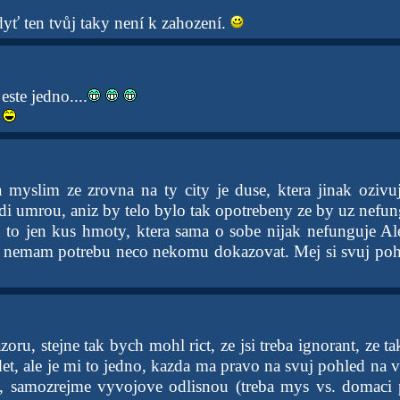
yť ten tvůj taky není k zahození.
ste jedno....
a myslim ze zrovna na ty city je duse, ktera jinak ozi
di umrou, aniz by telo bylo tak opotrebeny ze by uz nefun
n to jen kus hmoty, ktera sama o sobe nijak nefunguje Ale
a nemam potrebu neco nekomu dokazovat. Mej si svuj pohl
zoru, stejne tak bych mohl rict, ze jsi treba ignorant, ze t
det, ale je mi to jedno, kazda ma pravo na svuj pohled na ve
, samozrejme vyvojove odlisnou (treba mys vs. domaci p