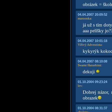
obrázek = škol
04.04.2007 20:09:52
maroonka
:
já už s tím do
aaa pelíšky jo?
04.04.2007 10:01:18
Vířivý Adventista
:
kykyrýk koko
04.04.2007 08:10:08
Swami Harashimi
:
dekuji
01.10.2004 09:23:24
lev
:
Dobrej názor, 
obrazek
01.10.2004 08:31:37
cholera
: