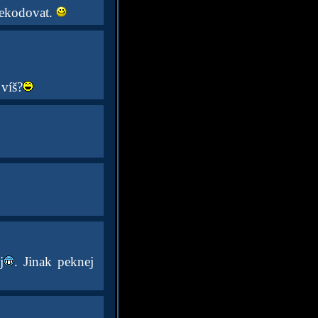
dekodovat.
víš?
j
. Jinak peknej