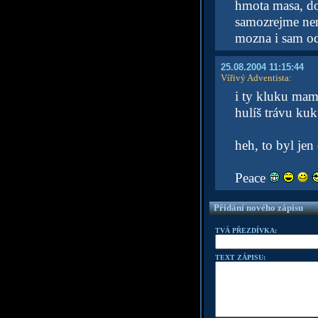
hmota masa, dok
samozrejme nemu
mozna i sam od
25.08.2004 11:15:44
Vířivý Adventista
:
i ty kluku ma
hulíš trávu ku
heh, to byl jen
Peace
Přidání nového zápisu
TVÁ PŘEZDÍVKA:
TEXT ZÁPISU: