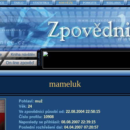
ACE
TABLO
STATISTIKA
SOUTĚŽE
POMOZTE
REKLAMA
mameluk
Pohlaví:
muž
Věk:
24
Ve zpovědnici působí od:
22.08.2004 22:58:15
Číslo profilu:
10908
Naposledy se přihlásil:
08.08.2007 22:39:15
Poslední rozhřešení dal:
04.04.2007 07:20:57