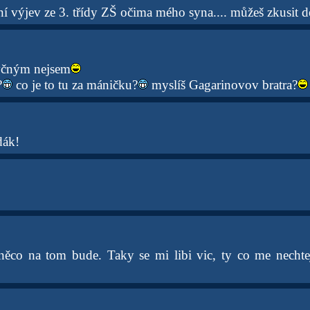
ní výjev ze 3. třídy ZŠ očima mého syna.... můžeš zkusit 
tyčným nejsem
?
co je to tu za máničku?
myslíš Gagarinovov bratra?
dák!
něco na tom bude. Taky se mi libi vic, ty co me nechte