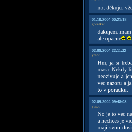
no, děkuju. vžd
01.10.2004 00:21:18
goralka
:
dakujem..mam e
ale opacne
02.09.2004 22:11:32
ymo
:
Hm, ja si treb
masa. Nekdy li
neozivuje a je
vec nazoru a j
to v poradku.
02.09.2004 09:48:08
ymo
:
No je to vec na
a nechces je vi
maji svou dusi