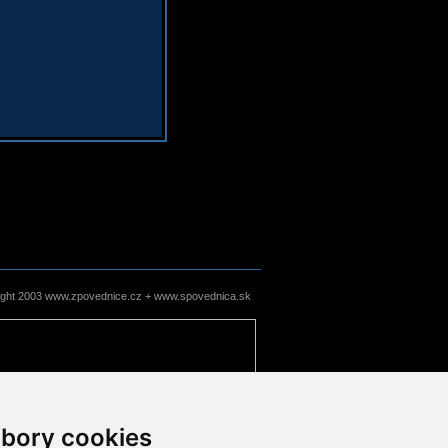
ight 2003 www.zpovednice.cz + www.spovednica.sk
bory cookies