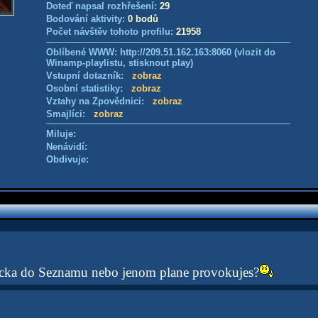
Doteď napsal rozhřešení:
29
Bodování aktivity:
0 bodů
Počet návštěv tohoto profilu:
21958
Oblíbené WWW: http://209.51.162.163:8060 (vlozit do
Winamp-playlistu, stisknout play)
Vstupní dotazník:
zobraz
Osobní statistiky:
zobraz
Vztahy na Zpovědnici:
zobraz
Smajlíci:
zobraz
Miluje:
Nenávidí:
Obdivuje:
vecka do Seznamu nebo jenom plane provokujes?