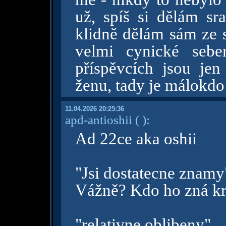
už, spíš si dělám sra
klidně dělám sám ze 
velmi cynické sebe
příspěvcích jsou je
ženu, tady je málokd
11.04.2026 20:25:36
apd-antioshii
( )
:
Ad 22ce aka oshii
"Jsi dostatecne znamy
Vážně? Kdo ho zná kro
"relativne oblibeny"