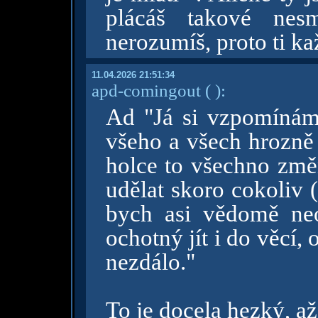
plácáš takové nes
nerozumíš, proto ti ka
11.04.2026 21:51:34
apd-comingout
( )
:
Ad "Já si vzpomínám
všeho a všech hrozně b
holce to všechno změn
udělat skoro cokoliv (
bych asi vědomě neo
ochotný jít i do věcí,
nezdálo."
To je docela hezký, až