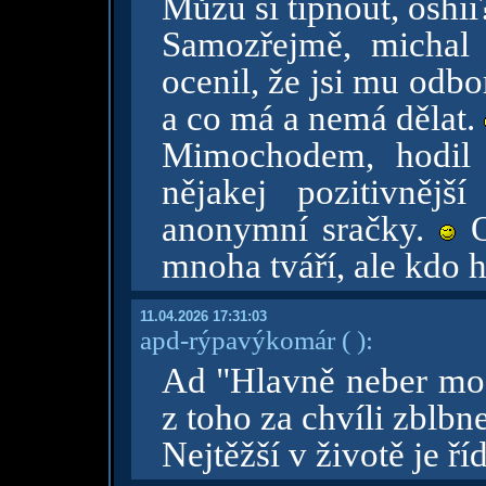
Můžu si tipnout, oshi
Samozřejmě, michal
ocenil, že jsi mu odbo
a co má a nemá dělat.
Mimochodem, hodil 
nějakej pozitivnějš
anonymní sračky.
O
mnoha tváří, ale kdo h
11.04.2026 17:31:03
apd-rýpavýkomár
( )
:
Ad "Hlavně neber moc 
z toho za chvíli zblbne
Nejtěžší v životě je ří