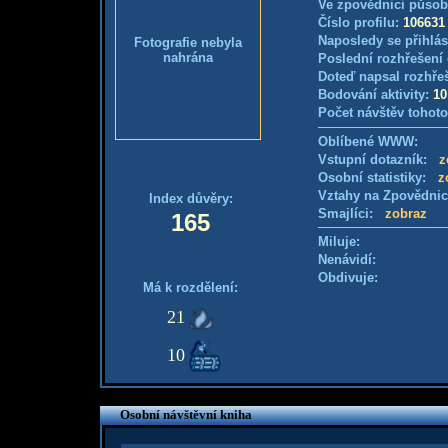
Ve zpovědnici působ
Číslo profilu:
106631
Naposledy se přihlás
Fotografie nebyla
nahrána
Poslední rozhřešení 
Doteď napsal rozhře
Bodování aktivity:
10
Počet návštěv tohoto
Oblíbené WWW:
Vstupní dotazník:
z
Osobní statistiky:
z
Vztahy na Zpovědni
Index důvěry:
Smajlíci:
zobraz
165
Miluje:
Nenávidí:
Obdivuje:
Má k rozdělení:
21
10
Osobní návštěvní kniha