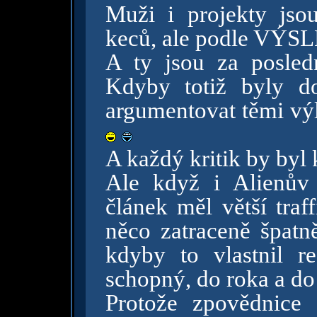
Muži i projekty jso
keců, ale podle VÝ
A ty jsou za posled
Kdyby totiž byly d
argumentovat těmi vý
A každý kritik by byl 
Ale když i Alienův
článek měl větší traf
něco zatraceně špatn
kdyby to vlastnil 
schopný, do roka a do 
Protože zpovědnice