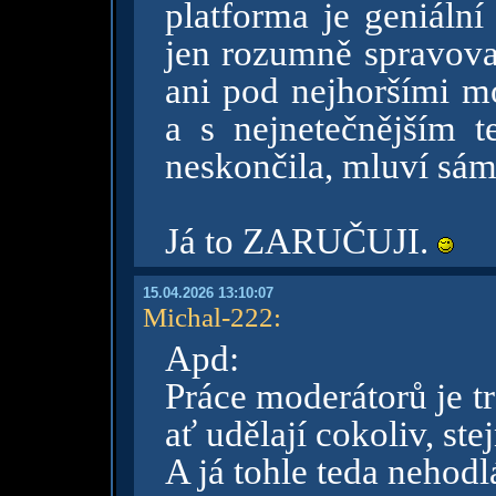
platforma je geniální
jen rozumně spravovat
ani pod nejhoršími mo
a s nejnetečnějším 
neskončila, mluví sám
Já to ZARUČUJI.
15.04.2026 13:10:07
Michal-222
:
Apd:
Práce moderátorů je t
ať udělají cokoliv, ste
A já tohle teda nehod