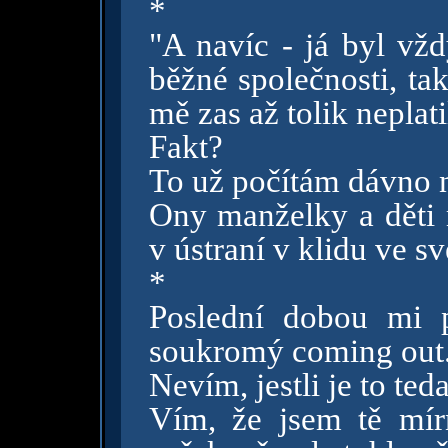
*
"A navíc - já byl vž
běžné společnosti, ta
mě zas až tolik neplati
Fakt?
To už počítám dávno n
Ony manželky a děti 
v ústraní v klidu ve s
*
Poslední dobou mi p
soukromý coming out
Nevím, jestli je to te
Vím, že jsem tě mírn