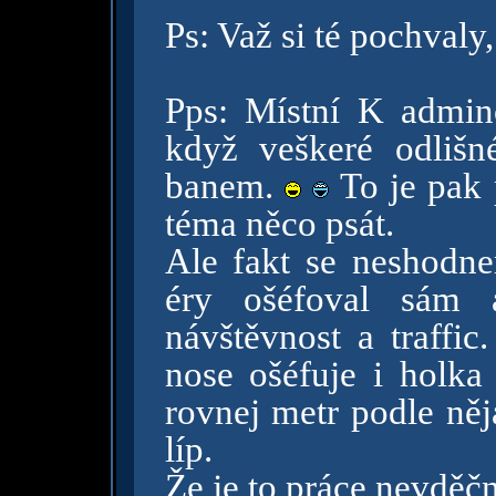
Ps: Važ si té pochva
Pps: Místní K admin
když veškeré odliš
banem.
To je pak 
téma něco psát.
Ale fakt se neshodnem
éry ošéfoval sám 
návštěvnost a traffic
nose ošéfuje i holk
rovnej metr podle něj
líp.
Že je to práce nevděčn