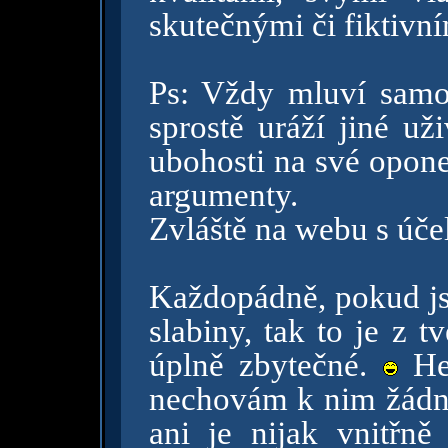
skutečnými či fiktivn
Ps: Vždy mluví samo
sprostě uráží jiné už
ubohosti na své opone
argumenty.
Zvláště na webu s úč
Každopádně, pokud jsi
slabiny, tak to je z t
úplně zbytečné.
He
nechovám k nim žádné 
ani je nijak vnitřně