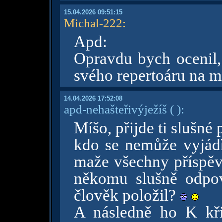
15.04.2026 09:51:15
Michal-222
:
Apd:
Opravdu bych ocenil,
svého repertoáru na m
14.04.2026 17:52:08
apd-nehašteřivýježíš
( )
:
Míšo, přijde ti slušné
kdo se nemůže vyjádř
maže všechny příspěv
někomu slušně odpov
člověk položil?
A následně ho K kři