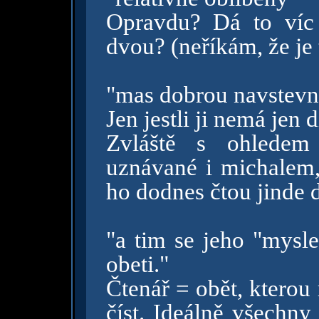
Opravdu? Dá to víc
dvou? (neříkám, že je
"mas dobrou navstevno
Jen jestli ji nemá jen
Zvláště s ohledem 
uznávané i michalem,
ho dodnes čtou jinde de
"a tim se jeho "mysl
obeti."
Čtenář = obět, kterou
číst. Ideálně všechny