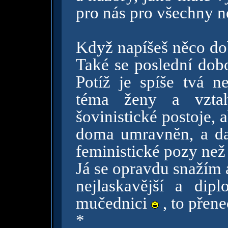
pro nás pro všechny n
Když napíšeš něco dob
Také se poslední dob
Potíž je spíše tvá n
téma ženy a vztah
šovinistické postoje, 
doma umravněn, a dal
feministické pozy než
Já se opravdu snažím 
nejlaskavější a dip
mučednici
, to přen
*