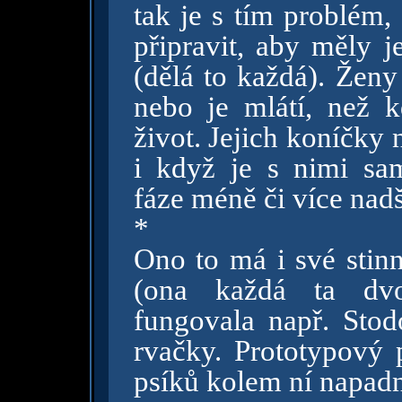
tak je s tím problém,
připravit, aby měly j
(dělá to každá). Ženy
nebo je mlátí, než 
život. Jejich koníčky
i když je s nimi s
fáze méně či více nadš
*
Ono to má i své stinn
(ona každá ta dvo
fungovala např. Stodo
rvačky. Prototypový p
psíků kolem ní napad