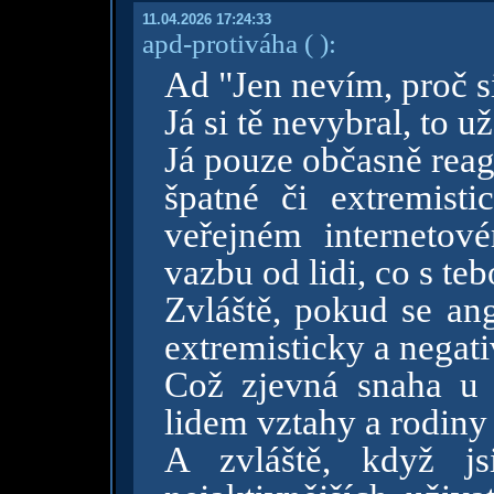
11.04.2026 17:24:33
apd-protiváha
( )
:
Ad "Jen nevím, proč s
Já si tě nevybral, to u
Já pouze občasně reag
špatné či extremist
veřejném internetov
vazbu od lidi, co s te
Zvláště, pokud se an
extremisticky a negati
Což zjevná snaha u 
lidem vztahy a rodiny 
A zvláště, když js