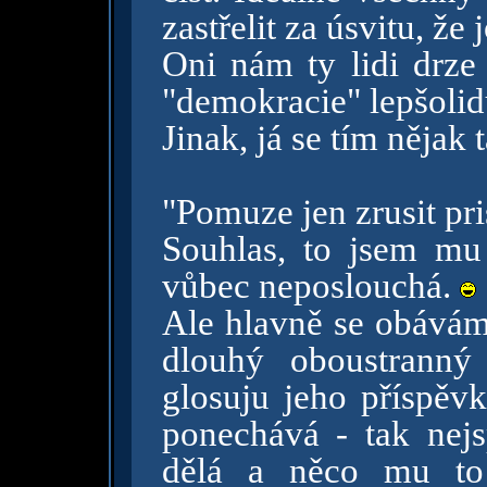
zastřelit za úsvitu, že 
Oni nám ty lidi drze
"demokracie" lepšoli
Jinak, já se tím nějak
"Pomuze jen zrusit pr
Souhlas, to jsem mu
vůbec neposlouchá.
Ale hlavně se obávám
dlouhý oboustranný
glosuju jeho příspěvk
ponechává - tak nej
dělá a něco mu to