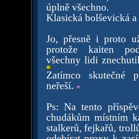
úplně všechno.
Klasická bolševická a
Jo, přesně i proto 
protože kaiten po
všechny lidi znechuti
Zatímco skutečné p
neřeší.
Ps: Na tento příspě
chudákům místním k
stalkerů, fejkařů, tro
odebírat proxy k zasí