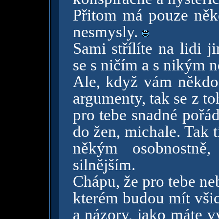
Přitom má pouze někd
nesmysly.
Sami střílíte na lidi
se s ničím a s nikým 
Ale, když vám někdo 
argumenty, tak se z t
pro tebe snadné pořád
do žen, michale. Tak t
někým osobnostně, 
silnějším.
Chápu, že pro tebe neb
kterém budou mít všic
a názory, jako máte 