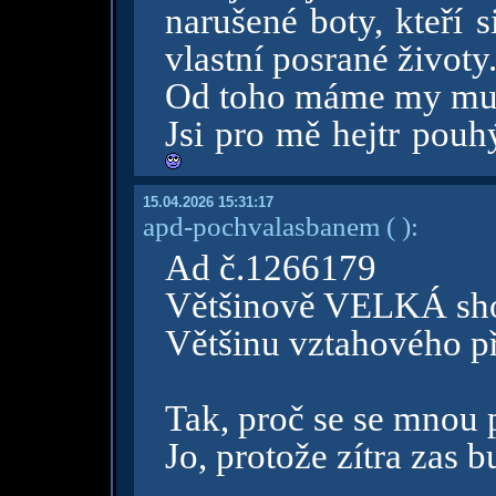
narušené boty, kteří s
vlastní posrané životy
Od toho máme my muž
Jsi pro mě hejtr pouh
15.04.2026 15:31:17
apd-pochvalasbanem
( )
:
Ad č.1266179
Většinově VELKÁ sh
Většinu vztahového př
Tak, proč se se mnou 
Jo, protože zítra zas 