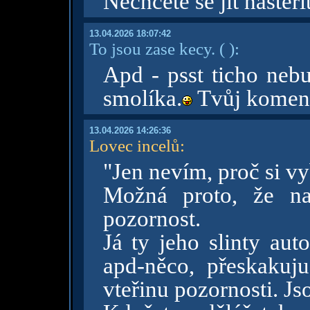
Nechcete se jít haštěř
13.04.2026 18:07:42
To jsou zase kecy.
( )
:
Apd - psst ticho neb
smolíka.
Tvůj koment
13.04.2026 14:26:36
Lovec incelů
:
"Jen nevím, proč si v
Možná proto, že na
pozornost.
Já ty jeho slinty aut
apd-něco, přeskakuj
vteřinu pozornosti. Js