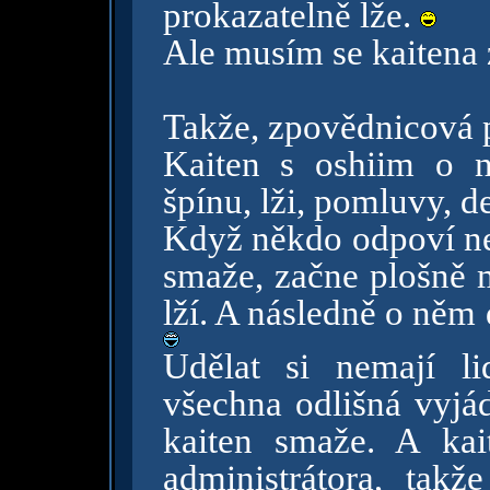
prokazatelně lže.
Ale musím se kaitena za
Takže, zpovědnicová 
Kaiten s oshiim o 
špínu, lži, pomluvy, d
Když někdo odpoví neb
smaže, začne plošně 
lží. A následně o něm
Udělat si nemají li
všechna odlišná vyjá
kaiten smaže. A kai
administrátora, takž