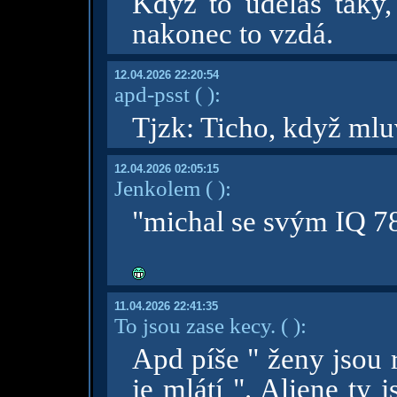
Když to uděláš taky,
nakonec to vzdá.
12.04.2026 22:20:54
apd-psst
( )
:
Tjzk: Ticho, když mluv
12.04.2026 02:05:15
Jenkolem
( )
:
"michal se svým IQ 78 
11.04.2026 22:41:35
To jsou zase kecy.
( )
:
Apd píše " ženy jsou 
je mlátí ". Aliene ty 