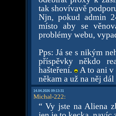
tak shovívavě podpor
Njn, pokud admin 24/
místo aby se věnov
problémy webu, vypadá
Pps: Já se s nikým n
příspěvky někdo re
hašteření.
A to ani v
někam a už na něj dál
14.04.2026 09:13:31
Michal-222
:
“ Vy jste na Aliena z
jen je to kecka, navíc 