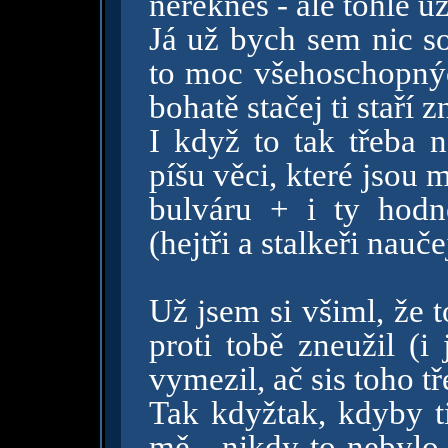
neřekneš - ale tohle u
Já už bych sem nic s
to moc všehoschopný
bohatě stačej ti staří 
I když to tak třeba 
píšu věci, které jsou 
bulváru + i ty hod
(hejtři a stalkeři nauč
Už jsem si všiml, že 
proti tobě zneužil (i
vymezil, ač sis toho t
Tak kdyžtak, kdyby ti
mě - nikdy to nebyl