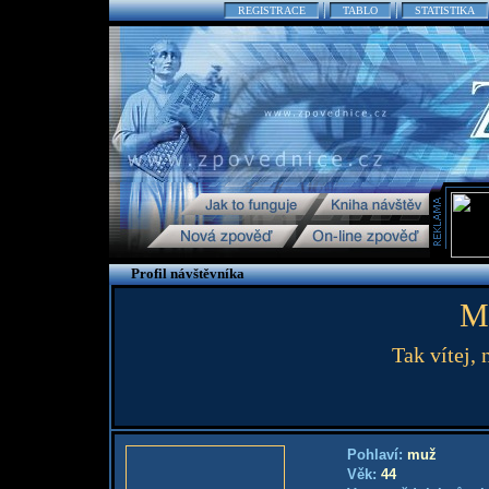
REGISTRACE
TABLO
STATISTIKA
Profil návštěvníka
M
Tak vítej, 
Pohlaví:
muž
Věk:
44