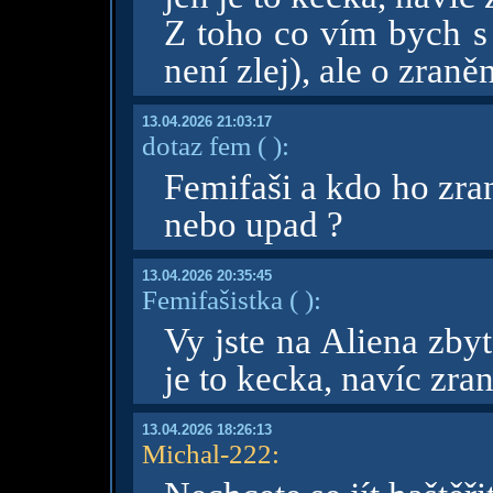
Z toho co vím bych s 
není zlej), ale o zraně
13.04.2026 21:03:17
dotaz fem
( )
:
Femifaši a kdo ho zra
nebo upad ?
13.04.2026 20:35:45
Femifašistka
( )
:
Vy jste na Aliena zbyt
je to kecka, navíc zra
13.04.2026 18:26:13
Michal-222
: