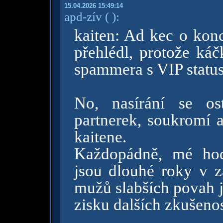
15.04.2026 15:49:14
apd-zív
( )
:
kaiten: Ad kec o konc
přehlédl, protože káč
spammera s VIP statu
No, nasírání se os
partnerek, soukromí a 
kaitene.
Každopádně, mé hod
jsou dlouhé roky v z
mužů slabších povah j
zisku dalších zkušenos