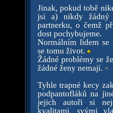
Jinak, pokud tobě nik
jsi a) nikdy žádný
partnerku, o čemž při
dost pochybujeme.
Normálním lidem se t
se tomu život.
Žádné problémy se žen
žádné ženy nemají.
Tyhle trapné kecy z
podpantofláků na jin
jejich autoři si n
kvalitami, svými vl