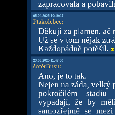
zapracovala a pobavi
05.04.2025 10:19:17
Ptakolebec
:
Děkuji za plamen, ač
Už se v tom nějak ztr
Každopádně potěšil.
23.03.2025 11:47:00
šoférBusu
:
Ano, je to tak.
Nejen na záda, velký 
pokročilém stadiu t
vypadají, že by měli
samozřejmě se mezi 