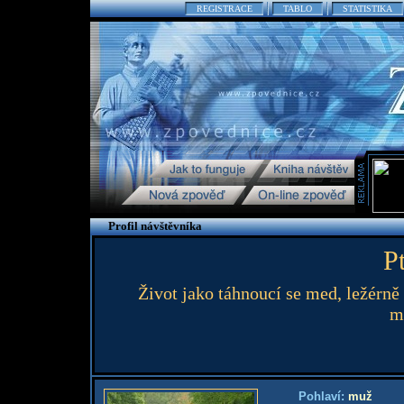
REGISTRACE
TABLO
STATISTIKA
Profil návštěvníka
P
Život jako táhnoucí se med, ležérně
m
Pohlaví:
muž