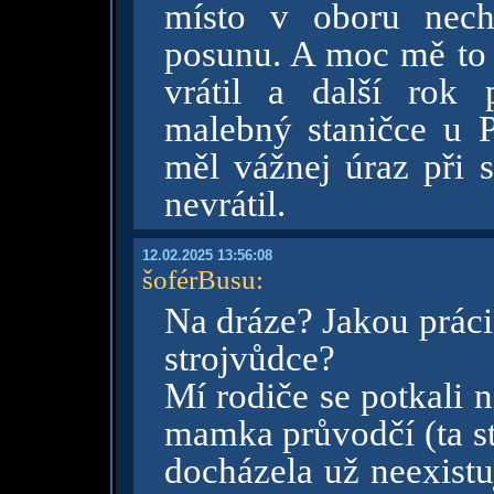
místo v oboru nech
posunu. A moc mě to 
vrátil a další rok 
malebný staničce u 
měl vážnej úraz při 
nevrátil.
12.02.2025 13:56:08
šoférBusu
:
Na dráze? Jakou práci
strojvůdce?
Mí rodiče se potkali n
mamka průvodčí (ta st
docházela už neexistuj