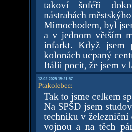
takoví šoféři dok
nástrahách městskýho
Mimochodem, byl jsem 
a v jednom větším m
infarkt. Když jsem 
kolonách ucpaný centr
Itálii pocit, že jsem v
12.02.2025 15:21:57
Ptakolebec
:
Tak to jsme celkem sp
Na SPŠD jsem studova
techniku v železniční
vojnou a na těch pá