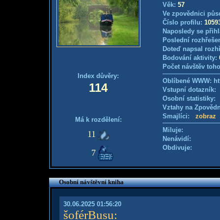
Věk:
57
Ve zpovědnici půs
Číslo profilu:
1059
Naposledy se přihl
Poslední rozhřešen
Doteď napsal rozh
Bodování aktivity:
Počet návštěv toho
Index důvěry:
Oblíbené WWW: ht
114
Vstupní dotazník
Osobní statistiky
Vztahy na Zpověd
Smajlíci:
zobraz
Má k rozdělení:
Miluje:
11
Nenávidí:
Obdivuje:
7
Osobní návštěvní kniha
30.06.2025 01:56:20
šoférBusu
: