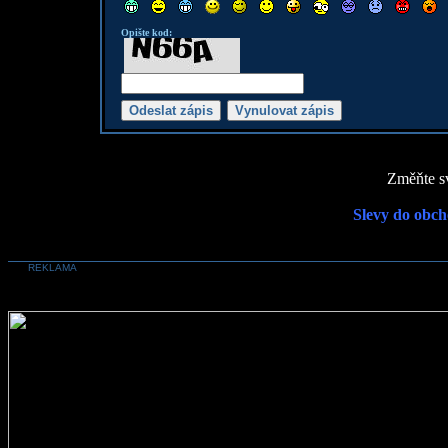
Opište kod:
Změňte sv
Slevy do obch
REKLAMA