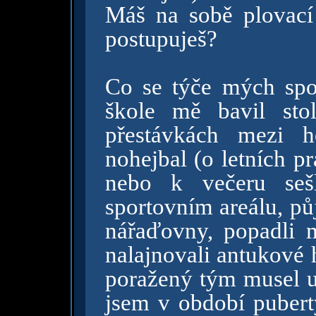
Máš na sobě plovací 
postupuješ?
Co se týče mých spor
škole mě bavil sto
přestávkách mezi h
nohejbal (o letních p
nebo k večeru seš
sportovním areálu, půj
nářaďovny, popadli 
nalajnovali antukové hř
poražený tým musel uk
jsem v období pubert