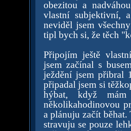
obezitou a nadváhou
vlastní subjektivní,
neviděl jsem všechny
tipl bych si, že těch "
Připojím ještě vlast
jsem začínal s busem
ježdění jsem přibral 
připadal jsem si těžko
hýbat, když mám
několikahodinovou pr
a plánuju začít běhat.
stravuju se pouze leh