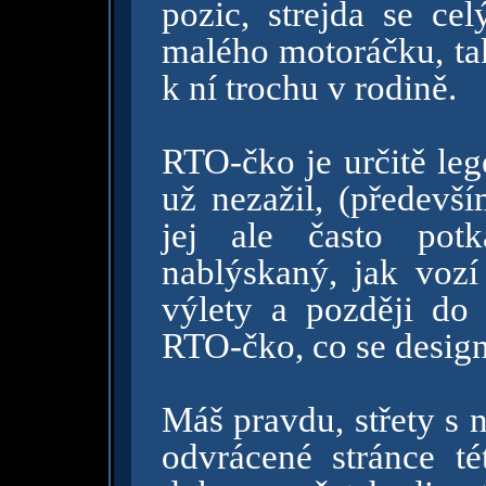
pozic, strejda se cel
malého motoráčku, ta
k ní trochu v rodině.
RTO-čko je určitě leg
už nezažil, (předevší
jej ale často po
nablýskaný, jak vozí
výlety a později do 
RTO-čko, co se designu
Máš pravdu, střety s 
odvrácené stránce té