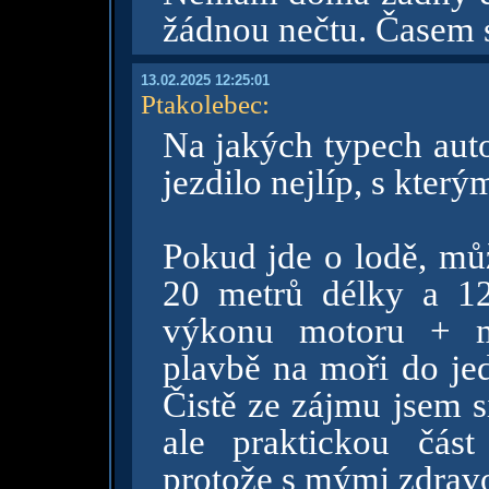
žádnou nečtu. Časem 
13.02.2025 12:25:01
Ptakolebec
:
Na jakých typech autob
jezdilo nejlíp, s který
Pokud jde o lodě, mů
20 metrů délky a 12
výkonu motoru + m
plavbě na moři do je
Čistě ze zájmu jsem si
ale praktickou čás
protože s mými zdrav