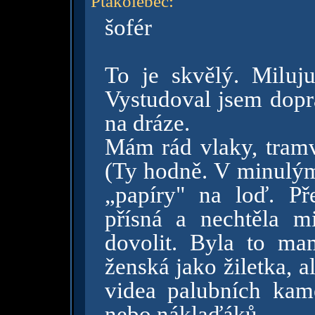
Ptakolebec
:
šofér
To je skvělý. Miluj
Vystudoval jsem dopr
na dráze.
Mám rád vlaky, tramva
(Ty hodně. V minulým
„papíry" na loď. Př
přísná a nechtěla m
dovolit. Byla to ma
ženská jako žiletka, 
videa palubních kame
nebo náklaďáků.