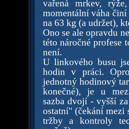
vařená mrkev, rýže, 
momentální váha činí 6
na 63 kg (a udržet), k
Ono se ale opravdu ne
této náročné profese 
není.
U linkového busu j
hodin v práci. Opr
jednotný hodinový tar
konečné), je u mez
sazba dvojí - vyšší za
ostatní" (čekání mezi
tržby a kontroly t