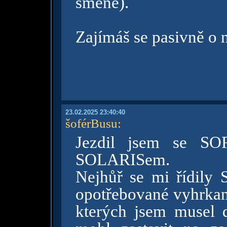
směně).
Zajímáš se pasivně o 
23.02.2025 23:40:40
šoférBusu
:
Jezdil jsem se S
SOLARISem.
Nejhůř se mi řídily
opotřebované vyhrkané
kterých jsem musel 