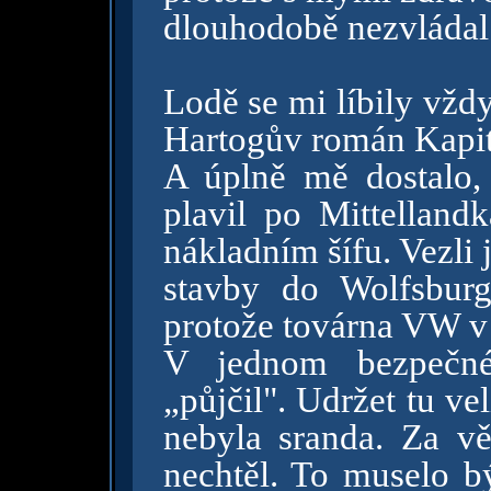
dlouhodobě nezvládal
Lodě se mi líbily vžd
Hartogův román Kapit
A úplně mě dostalo
plavil po Mittellan
nákladním šífu. Vezli
stavby do Wolfsburg
protože továrna VW v 
V jednom bezpečn
„půjčil". Udržet tu v
nebyla sranda. Za vě
nechtěl. To muselo bý