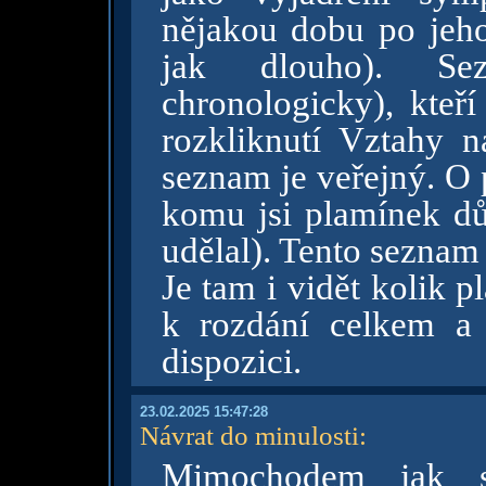
nějakou dobu po jeho
jak dlouho). Se
chronologicky), kteří
rozkliknutí Vztahy n
seznam je veřejný. O 
komu jsi plamínek dův
udělal). Tento seznam 
Je tam i vidět kolik 
k rozdání celkem a 
dispozici.
23.02.2025 15:47:28
Návrat do minulosti
:
Mimochodem jak s