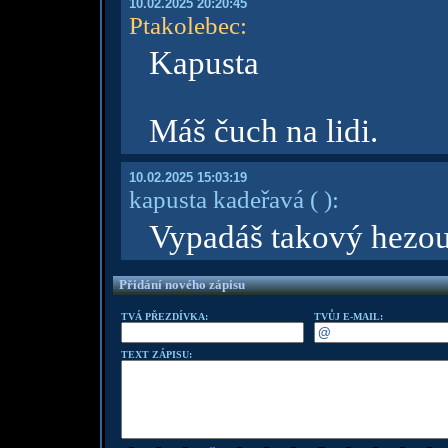
10.02.2025 20:20:45
Ptakolebec
:
Kapusta
Máš čuch na lidi.
10.02.2025 15:03:19
kapusta kadeřavá
( )
:
Vypadáš takový hezou
Přidání nového zápisu
TVÁ PŘEZDÍVKA:
TVŮJ E-MAIL:
TEXT ZÁPISU: