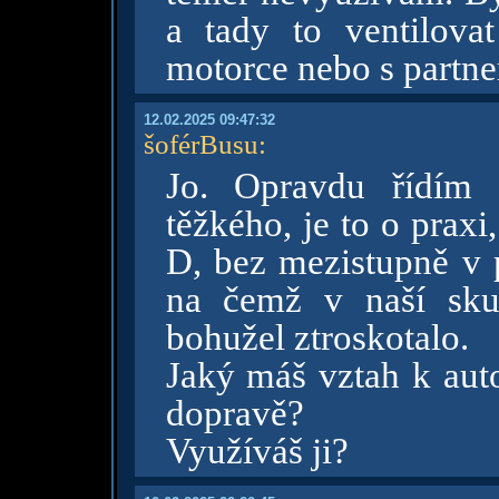
a tady to ventilova
motorce nebo s partn
12.02.2025 09:47:32
šoférBusu
:
Jo. Opravdu řídím 
těžkého, je to o prax
D, bez mezistupně v 
na čemž v naší sku
bohužel ztroskotalo.
Jaký máš vztah k au
dopravě?
Využíváš ji?