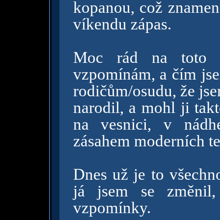
kopanou, což znamena
víkendu zápas.
Moc rád na toto p
vzpomínám, a čím jsem
rodičům/osudu, že jse
narodil, a mohl ji tak
na vesnici, v nádh
zásahem moderních te
Dnes už je to všechno
já jsem se změnil,
vzpomínky.