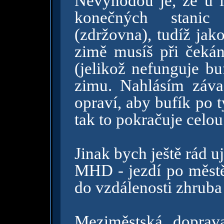
Nevýhodou je, že u 
konečných stanic 
(zdržovna), tudíž jak
zimě musíš při čeká
(jelikož nefunguje bu
zimu. Nahlásím záva
opraví, aby bufík po 
tak to pokračuje celou
Jinak bych ještě rád u
MHD - jezdí po městě 
do vzdálenosti zhruba
Meziměstská doprav