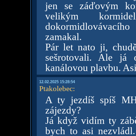
jen se záďovým kor
velikým kormi
dokormidlovávacího
zamakal.
Pár let nato ji, chu
sešrotovali. Ale já
kanálovou plavbu. Asi 
12.02.2025 15:28:54
Ptakolebec
:
A ty jezdíš spíš MH
zájezdy?
Já když vidím ty záb
bych to asi nezvládl