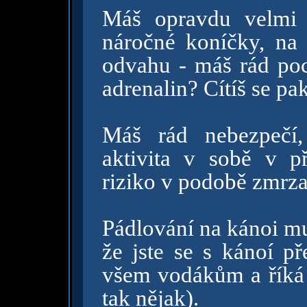
Máš opravdu velmi 
náročné koníčky, na
odvahu - máš rád poci
adrenalin? Cítíš se pak
Máš rád nebezpečí,
aktivita v sobě v p
riziko v podobě zmrza
Pádlování na kánoi mus
že jste se s kánoí př
všem vodákům a říká 
tak nějak).