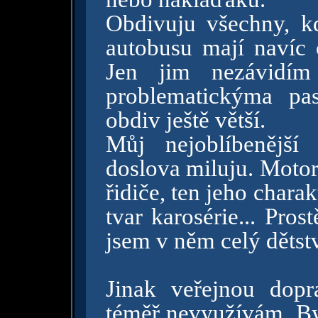
Obdivuju všechny, kdo
autobusu mají navíc 
Jen jim nezávidím
problematickýma pa
obdiv ještě větší.
Můj nejoblíbenější
doslova miluju. Motor
řidiče, ten jeho charak
tvar karosérie... Pros
jsem v něm celý dětstv
Jinak veřejnou dop
téměř nevyužívám. By