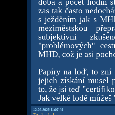
doba a počet hodin st
zas tak často nedochá
s ježděním jak s MHD
meziměstskou přep
subjektivní zkuš
"problémových" cestu
MHD, což je asi pocho
Papíry na loď, to zní
jejich získání musel 
to, že jsi teď "certif
Jak velké lodě můžeš "
12.02.2025 11:07:49