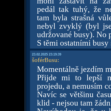
mohl zastavit na za
pedál tak tuhý, že n
tam byla strašná vůl
nebyl zvyklý (byl js
udržované busy). No p
S těmi ostatními busy 
23.02.2025 23:19:39
šoférBusu
:
Momentálně jezdím me
Přijde mi to lepší
projedu, a nemusím co
Navíc se většinu čas
klid - nejsou tam žádní