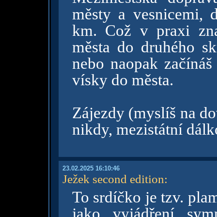
městy a vesnicemi, 
km. Což v praxi zna
města do druhého skr
nebo naopak začínáš l
vísky do města.
Zájezdy (myslíš na do
nikdy, mezistátní dálk
23.02.2025 16:10:46
Ježek second edition
:
To srdíčko je tzv. pl
jako vyjádření sym