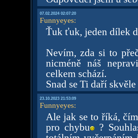
07.02.2024 02:07:20
Funnyeyes
:
Ťuk ťuk, jeden dílek d
Nevím, zda si to přeč
nicméně náš neprav
celkem schází.
Snad se Ti daří skvěle
23.10.2023 21:53:09
Funnyeyes
:
Ale jak se to říká, čím
pro chybu
? Souhla
totálním vyčerpáním j