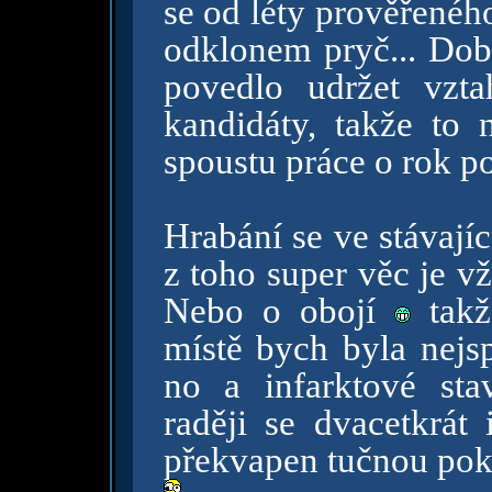
se od léty prověřenéh
odklonem pryč... Dob
povedlo udržet vzt
kandidáty, takže to 
spoustu práce o rok p
Hrabání se ve stávajíc
z toho super věc je v
Nebo o obojí
takž
místě bych byla nejsp
no a infarktové sta
raději se dvacetkrát 
překvapen tučnou poku