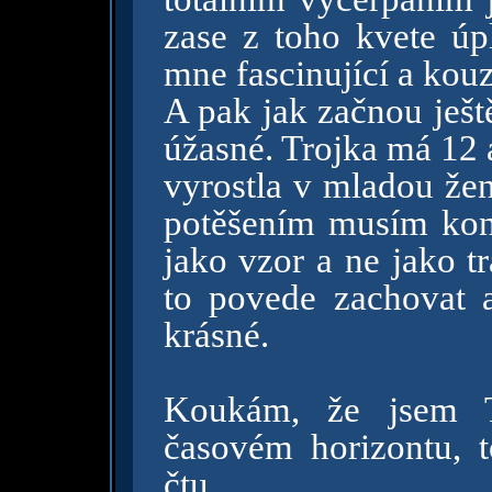
zase z toho kvete úp
mne fascinující a kou
A pak jak začnou ješt
úžasné. Trojka má 12 
vyrostla v mladou žen
potěšením musím kons
jako vzor a ne jako t
to povede zachovat a
krásné.
Koukám, že jsem T
časovém horizontu, t
čtu...