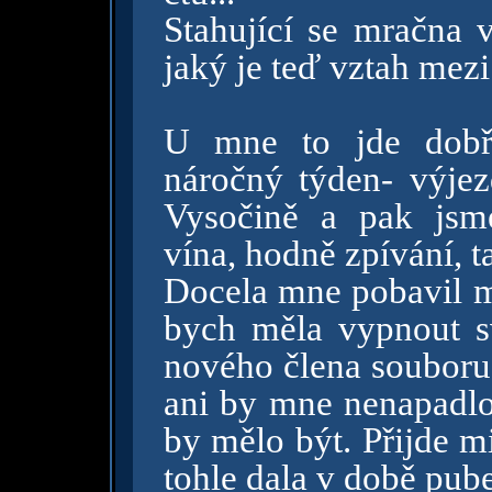
Stahující se mračna 
jaký je teď vztah me
U mne to jde dobř
náročný týden- výjez
Vysočině a pak jsme
vína, hodně zpívání, 
Docela mne pobavil mů
bych měla vypnout s
nového člena souboru,
ani by mne nenapadlo,
by mělo být. Přijde m
tohle dala v době pub