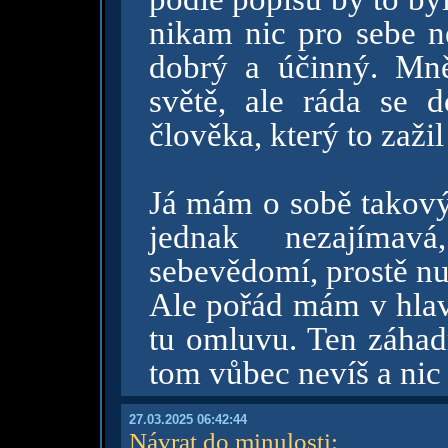
nikam nic pro sebe ne
dobrý a účinný. Mn
světě, ale ráda se 
člověka, který to zažil
Já mám o sobě takový 
jednak nezajímav
sebevědomí, prostě n
Ale pořád mám v hlavě
tu omluvu. Ten záhadn
tom vůbec nevíš a nic
27.03.2025 06:42:44
Návrat do minulosti
: