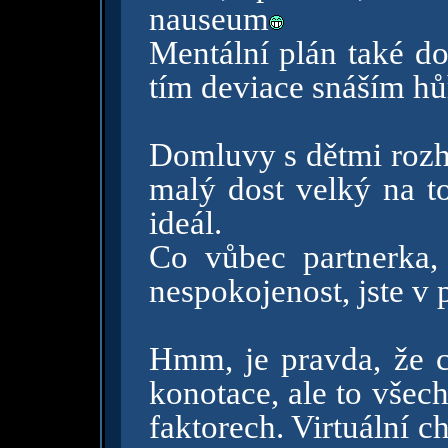
nauseum
Mentální plán také do
tím deviace snáším hůř
Domluvy s dětmi rozh
malý dost velký na to
ideál.
Co vůbec partnerka
nespokojenost, jste v
Hmm, je pravda, že c
konotace, ale to všec
faktorech. Virtuální c