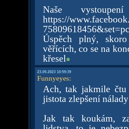
Naše vystoupen
https://www.faceboo
75809618456&set=p
Úspěch plný, skoro
věřících, co se na kon
křesel
23.09.2023 10:59:39
Funnyeyes
:
Ach, tak jakmile čtu 
jistota zlepšení nála
Jak tak koukám, za
lidstva, to je nebez