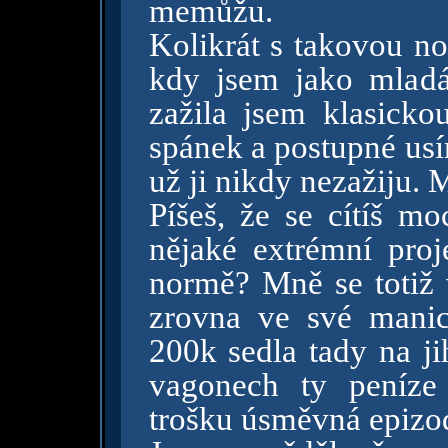
memůžu.
Kolikrát s takovou no
kdy jsem jako mladá
zažila jsem klasick
spánek a postupné usí
už ji nikdy nezažiju. 
Píšeš, že se cítíš m
nějaké extrémní proj
normě? Mně se totiž v
zrovna ve své manic
200k sedla tady na j
vagonech ty peníze 
trošku úsměvná epizo