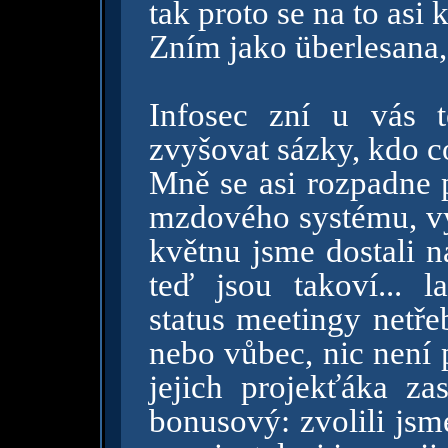
tak proto se na to asi
Zním jako überlesana
Infosec zní u vás 
zvyšovat sázky, kdo c
Mně se asi rozpadne 
mzdového systému, vý
květnu jsme dostali n
teď jsou takoví... 
status meetingy netř
nebo vůbec, nic není p
jejich projekťáka za
bonusový: zvolili jsm