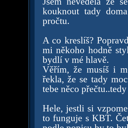
Jsem nevěděla že se
kouknout tady doma
pročtu.
A co kreslíš? Popravd
mi někoho hodně sty
bydlí v mé hlavě.
Věřím, že musíš i m
řekla, že se tady moc
tebe něco přečtu..tedy
Hele, jestli si vzpom
to funguje s KBT. Če
podle popisu by to by