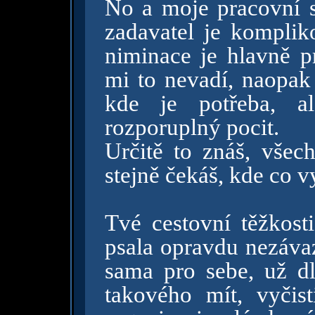
No a moje pracovní st
zadavatel je komplik
niminace je hlavně p
mi to nevadí, naopak
kde je potřeba, 
rozporuplný pocit.
Určitě to znáš, všec
stejně čekáš, kde co v
Tvé cestovní těžkost
psala opravdu nezávaz
sama pro sebe, už d
takového mít, vyčist