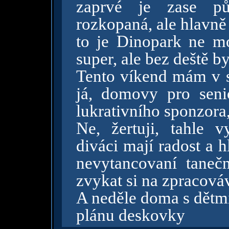
zaprvé je zase pů
rozkopaná, ale hlavně
to je Dinopark ne mo
super, ale bez deště by
Tento víkend mám v 
já, domovy pro senio
lukrativního sponzora
Ne, žertuji, tahle v
diváci mají radost a h
nevytancovaní taneč
zvykat si na zpracová
A neděle doma s dětmi
plánu deskovky