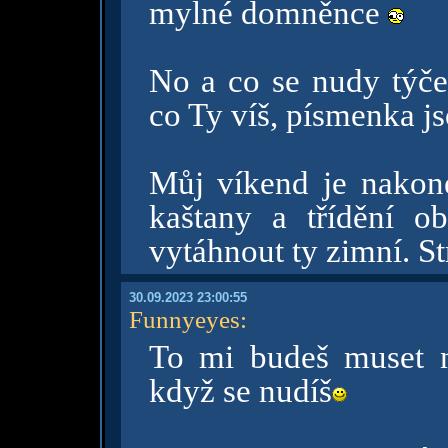
mylné domněnce
No a co se nudy týče,
co Ty víš, písmenka j
Můj víkend je nakon
kaštany a třídění ob
vytáhnout ty zimní. S
30.09.2023 23:00:55
Funnyeyes
:
To mi budeš muset n
když se nudíš