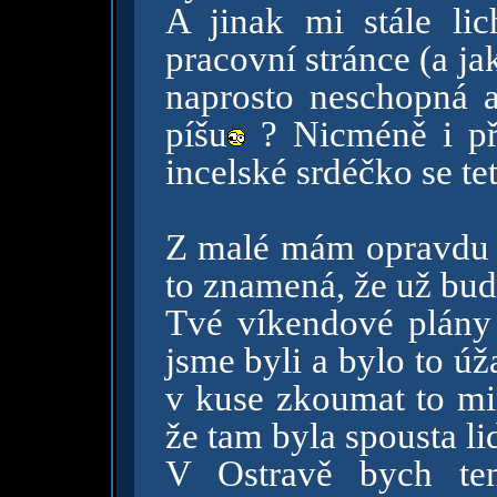
A jinak mi stále lic
pracovní stránce (a ja
naprosto neschopná a
píšu
? Nicméně i př
incelské srdéčko se te
Z malé mám opravdu ra
to znamená, že už bud
Tvé víkendové plány 
jsme byli a bylo to úž
v kuse zkoumat to min
že tam byla spousta lid
V Ostravě bych ten