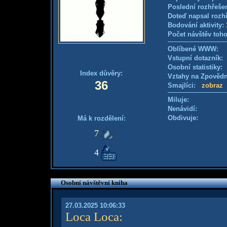
Poslední rozhřešen
Doteď napsal rozh
Bodování aktivity:
Počet návštěv toho
Oblíbené WWW:
Vstupní dotazník: 
Osobní statistiky
Index důvěry:
Vztahy na Zpověd
36
Smajlíci:
zobraz
Miluje:
Nenávidí:
Obdivuje:
Má k rozdělení:
7
4
Osobní návštěvní kniha
27.03.2025 10:06:33
Loca Loca
: