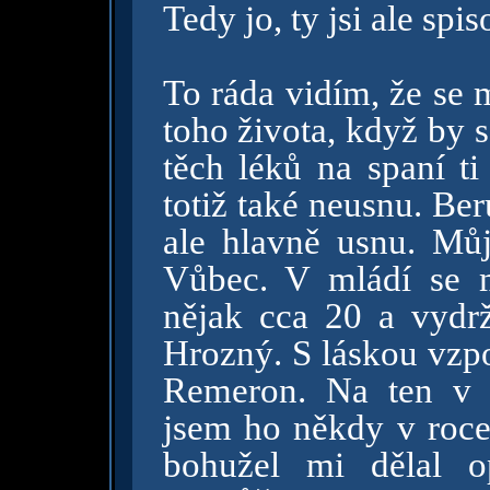
Tedy jo, ty jsi ale spi
To ráda vidím, že se m
toho života, když by 
těch léků na spaní t
totiž také neusnu. Be
ale hlavně usnu. Můj
Vůbec. V mládí se m
nějak cca 20 a vydrž
Hrozný. S láskou vzp
Remeron. Na ten v 
jsem ho někdy v roce
bohužel mi dělal 