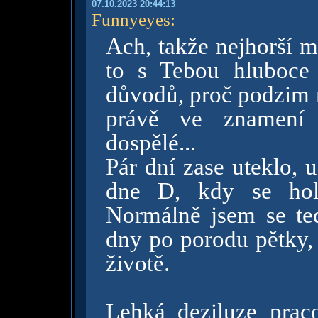
07.10.2023 20:44:13
Funnyeyes
:
Ach, takže nejhorší 
to s Tebou hluboce
důvodů, proč podzim 
právě ve znamení 
dospělé...
Pár dní zase uteklo, 
dne D, kdy se hol
Normálně jsem se te
dny po porodu pětky, 
životě.
Lehká deziluze prac