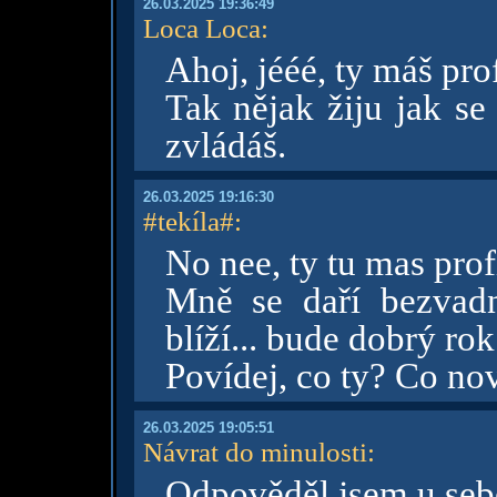
26.03.2025 19:36:49
Loca Loca
:
Ahoj, jééé, ty máš profi
Tak nějak žiju jak se
zvládáš.
26.03.2025 19:16:30
#tekíla#
:
No nee, ty tu mas pro
Mně se daří bezvadn
blíží... bude dobrý ro
Povídej, co ty? Co no
26.03.2025 19:05:51
Návrat do minulosti
:
Odpověděl jsem u sebe