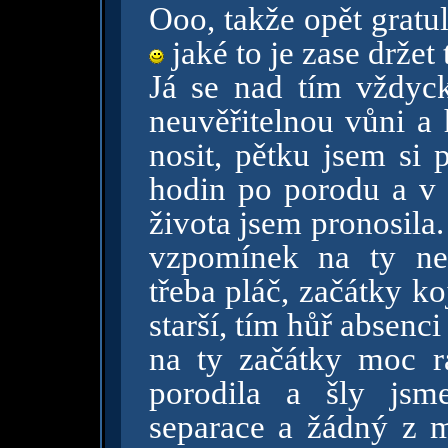
Ooo, takže opět gratul
jaké to je zase drže
Já se nad tím vždyc
neuvěřitelnou vůni a
nosit, pětku jsem si 
hodin po porodu a v p
života jsem pronosil
vzpomínek na ty ne
třeba pláč, začátky ko
starší, tím hůř absenc
na ty začátky moc 
porodila a šly js
separace a žádný z 