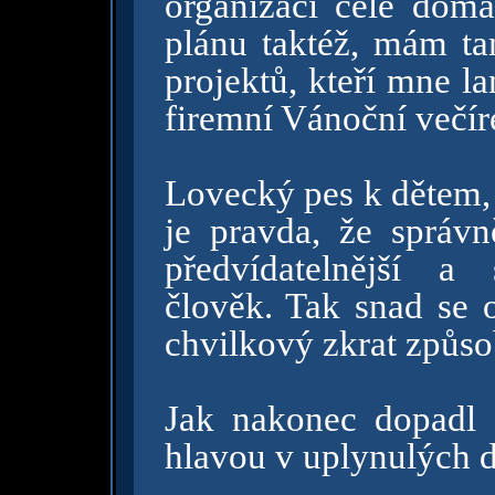
organizaci celé domá
plánu taktéž, mám ta
projektů, kteří mne l
firemní Vánoční večír
Lovecký pes k dětem, to
je pravda, že správ
předvídatelnější a 
člověk. Tak snad se 
chvilkový zkrat způso
Jak nakonec dopadl 
hlavou v uplynulých 