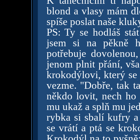
K tanečnicím ti nap
blond a vlasy mám dlo
spíše poslat naše klu
PS: Ty se hodláš stá
jsem si na pěkně h
potřebuje dovolenou,
jenom plnit přání, vša
krokodýlovi, který se 
vezme. "Dobře, tak t
někdo lovit, nech ho 
mu ukaž a splň mu jed
rybka si sbalí kufry 
se vrátí a ptá se kro
Krokodýl na to pyšně: