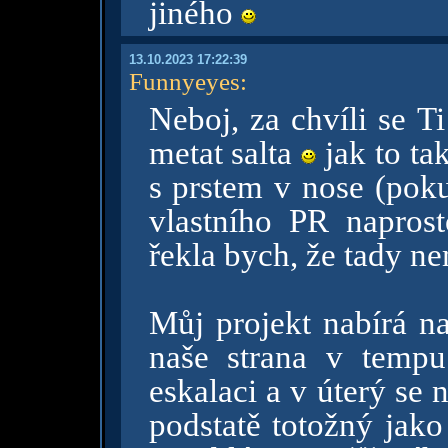
jiného
13.10.2023 17:22:39
Funnyeyes
:
Neboj, za chvíli se Ti
metat salta
jak to tak
s prstem v nose (pok
vlastního PR naprost
řekla bych, že tady n
Můj projekt nabírá n
naše strana v tempu 
eskalaci a v úterý se 
podstatě totožný jako