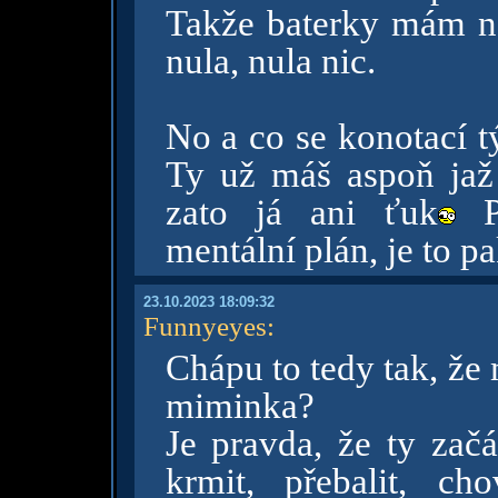
Takže baterky mám na
nula, nula nic.
No a co se konotací t
Ty už máš aspoň jaž
zato já ani ťuk
Pr
mentální plán, je to pa
23.10.2023 18:09:32
Funnyeyes
:
Chápu to tedy tak, že 
miminka?
Je pravda, že ty začá
krmit, přebalit, c