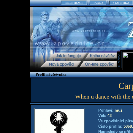
REGISTRACE
TABLO
STATISTIKA
Profil návštěvníka
Car
When u dance with the dev
Pohlaví:
muž
Věk:
43
Ve zpovědnici půs
Číslo profilu:
5068
Naposledy se přihl