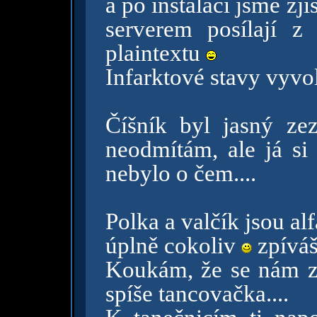
a po instalaci jsme zj
serverem posílají z
plaintextu
Infarktové stavy vyvo
Číšník byl jasný ze
neodmítám, ale já si
nebylo o čem....
Polka a valčík jsou al
úplně cokoliv
zpíváš
Koukám, že se nám z 
spíše tancovačka....