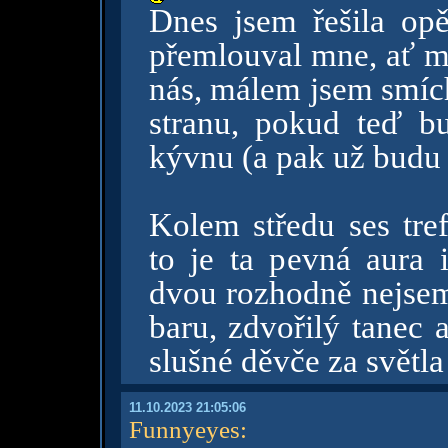
Dnes jsem řešila opě
přemlouval mne, ať mu
nás, málem jsem smích
stranu, pokud teď b
kývnu (a pak už budu
Kolem středu ses tre
to je ta pevná aura i
dvou rozhodně nejsem
baru, zdvořilý tanec
slušné děvče za světl
11.10.2023 21:05:06
Funnyeyes
: