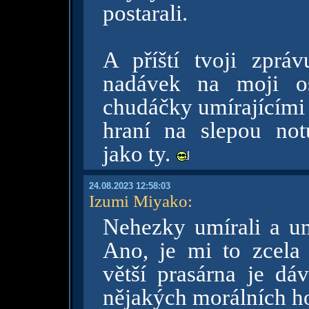
postarali.
A příští tvoji zpr
nadávek na moji os
chudáčky umírajícími 
hraní na slepou no
jako ty.
24.08.2023 12:58:03
Izumi Miyako
:
Nehezky umírali a umí
Ano, je mi to zcela
větší prasárna je dá
nějakých morálních h