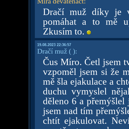
Mira devatenact
:
Dračí muž díky je 
pomáhat a to mě up
Zkusím to.
19.08.2023 22:36:57
Dračí muž
( )
:
Čus Míro. Četl jsem t
vzpoměl jsem si že 
mě šla ejakulace a chtě
duchu vymyslel něja
děleno 6 a přemýšlel
jsem nad tím přemýšle
chtít ejakulovat. Ne