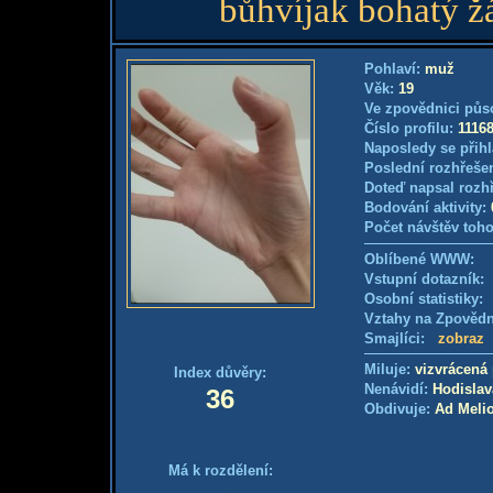
bůhvíjak bohatý ž
Pohlaví:
muž
Věk:
19
Ve zpovědnici půs
Číslo profilu:
1116
Naposledy se přihl
Poslední rozhřešen
Doteď napsal rozh
Bodování aktivity:
Počet návštěv toho
Oblíbené WWW:
Vstupní dotazník
Osobní statistiky
Vztahy na Zpověd
Smajlíci:
zobraz
Miluje:
vizvrácená
Index důvěry:
Nenávidí:
Hodislav
36
Obdivuje:
Ad Meli
Má k rozdělení: