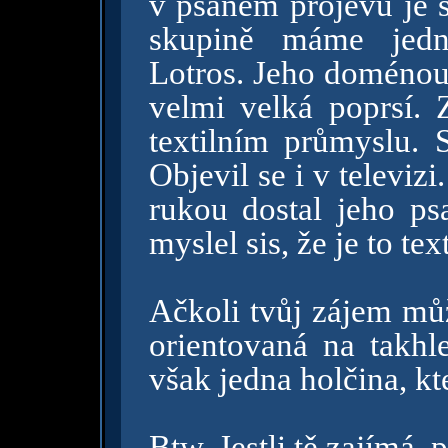
v psaném projevu je s
skupině máme jed
Lotros. Jeho doménou 
velmi velká poprsí. 
textilním průmyslu. 
Objevil se i v televiz
rukou dostal jeho psa
myslel sis, že je to t
Ačkoli tvůj zájem můž
orientovaná na takhl
však jedna holčina, kt
Btw. Jestli tě zajímá, p