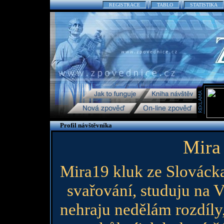
REGISTRACE
TABLO
STATISTIKA
Profil návštěvníka
Mira
Mira19 kluk ze Slovácka
svařování, studuju na V
nehraju nedělám rozdíl