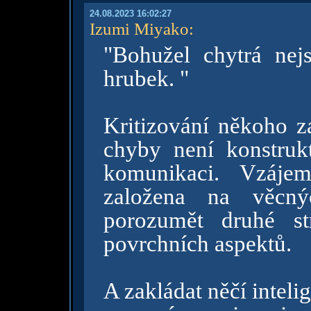
24.08.2023 16:02:27
Izumi Miyako
:
"Bohužel chytrá nej
hrubek. "
Kritizování někoho za
chyby není konstrukt
komunikaci. Vzáje
založena na věcn
porozumět druhé str
povrchních aspektů.
A zakládat něčí inteli