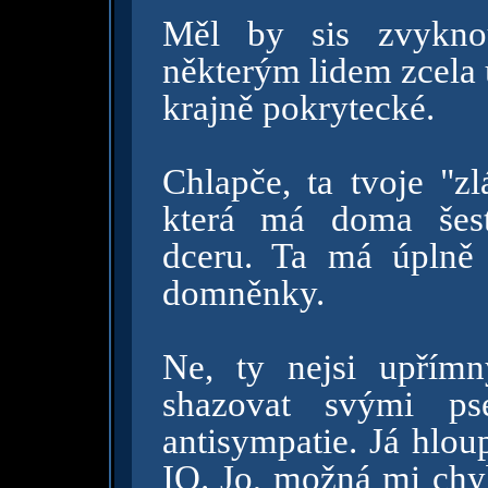
Měl by sis zvykno
některým lidem zcela 
krajně pokrytecké.
Chlapče, ta tvoje "zl
která má doma šest
dceru. Ta má úplně j
domněnky.
Ne, ty nejsi upřím
shazovat svými ps
antisympatie. Já hlo
IQ. Jo, možná mi chy