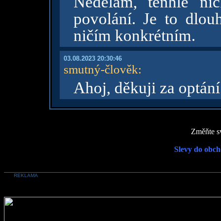
Nedělám, tenhle ni
povolání. Je to dlouh
ničím konkrétním.
03.08.2023 20:30:46
smutný-člověk
:
Ahoj, děkuji za optání
Změňte sv
Slevy do obch
REKLAMA