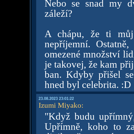
Nebo se snad my dv
záleží?
A chápu, že ti můj
nepříjemní. Ostatně
omezené množství lidí
je takovej, že kam př
ban. Kdyby přišel s
hned byl celebrita. :D
23.08.2023 23:01:22
Izumi Miyako
:
"Když budu upřímný,
Upřímně, koho to z