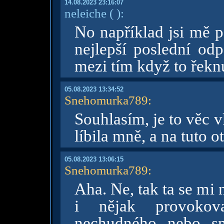
14.08.2023 23:16:07
neleiche
( )
:
No například jsi mě 
nejlepší poslední od
mezi tím když to řekn
05.08.2023 13:34:52
Snehomurka789
:
Souhlasím, je to věc v
líbila mně, a na tuto 
05.08.2023 13:06:15
Snehomurka789
:
Aha. Ne, tak ta se mi 
i nějak provokov
nechudného nebo sm