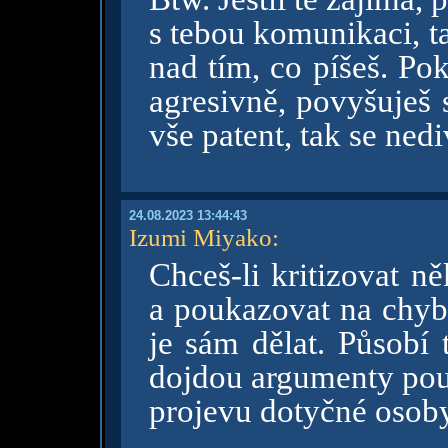
s tebou komunikaci, t
nad tím, co píšeš. Po
agresivně, povyšuješ 
vše patent, tak se nediv
24.08.2023 13:44:43
Izumi Miyako
:
Chceš-li kritizovat n
a poukazovat na chyb
je sám dělat. Působí
dojdou argumenty pou
projevu dotyčné osoby