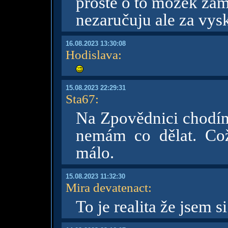
prostě o to mozek zam
nezaručuju ale za vys
16.08.2023 13:30:08
Hodislava
:
15.08.2023 22:29:31
Sta67
:
Na Zpovědnici chodím
nemám co dělat. Co
málo.
15.08.2023 11:32:30
Mira devatenact
:
To je realita že jsem s