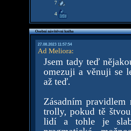
7
4
Osobní návštěvní kniha
27.08.2023 11:57:54
Ad Meliora
:
Jsem tady teď nějakou
omezuji a věnuji se 
až teď.
Zásadním pravidlem n
trolly, pokud tě štvou
lidí a tohle je sl