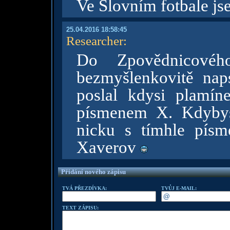
Ve Slovním fotbale jse
25.04.2016 18:58:45
Researcher
:
Do Zpovědnicovéh
bezmyšlenkovitě naps
poslal kdysi plamín
písmenem X. Kdybys
nicku s tímhle pís
Xaverov
Přidání nového zápisu
TVÁ PŘEZDÍVKA:
TVŮJ E-MAIL:
TEXT ZÁPISU: