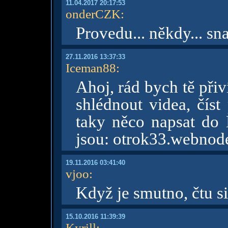
11.04.2017 20:17:53
onderCZK
:
Provedu... někdy... sna
27.11.2016 13:37:33
Iceman88
:
Ahoj, rád bych tě při
shlédnout videa, číst
taky něco napsat do 
jsou: otrok33.webnod
19.11.2016 03:41:40
vjoo
:
Když je smutno, čtu si
15.10.2016 11:39:39
Kyrill
: