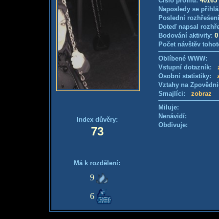
Číslo profilu:
40165
Naposledy se přihlá
Poslední rozhřešení
Doteď napsal rozhř
Bodování aktivity:
0
Počet návštěv tohot
Oblíbené WWW:
Vstupní dotazník:
Osobní statistiky:
Vztahy na Zpovědn
Smajlíci:
zobraz
Miluje:
Nenávidí:
Index důvěry:
Obdivuje:
73
Má k rozdělení:
9
6