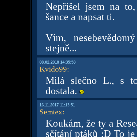
Nepřišel jsem na to,
šance a napsat ti.
Vím, nesebevědomý 
stejně...
08.02.2018 14:35:58
Kvido99
:
Milá slečno L., s 
dostala.
16.11.2017 11:13:51
Semtex
:
Koukám, že ty a Resea
sčítání ptáků :D To j