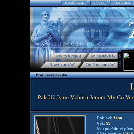
REGISTRACE
TABLO
STATISTIKA
Profil návštěvníka
Pak Už Jsme Vzhůru Jenom My Co Venčím
Pohlaví:
žena
Věk:
99
Ve zpovědnici půso