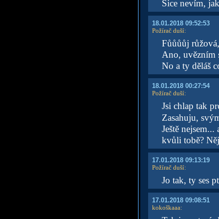
Sice nevím, jak 
18.01.2018 09:52:53
Požírač duší
:
Fůůůůj růžová,
Ano, uvězním s
No a ty děláš 
18.01.2018 00:27:54
Požírač duší
:
Jsi chlap tak p
Zasahuju, svý
Ještě nejsem..
kvůli tobě? Ně
17.01.2018 09:13:19
Požírač duší
:
Jo tak, ty ses 
17.01.2018 09:08:51
kokoškaaa
: