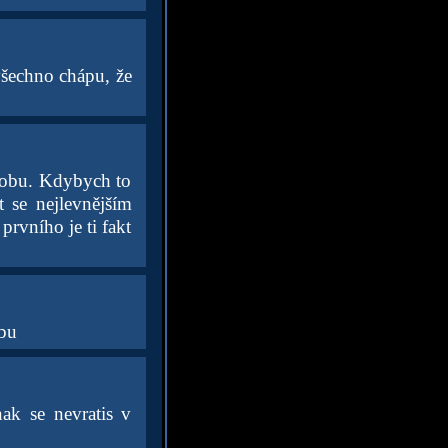
 všechno chápu, že
 dobu. Kdybych to
t se nejlevnějším
rvního je ti fakt
obu
ak se nevratis v