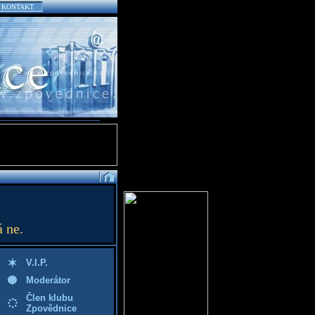
KONTAKT
 ne.
V.I.P.
Moderátor
Člen klubu
Zpovědnice