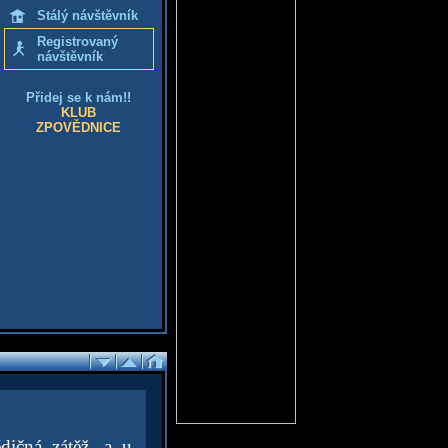
Stálý návštěvník
Registrovaný
návštěvník
Přidej se k nám!!
KLUB
ZPOVĚDNICE
ičná zátěž, a u