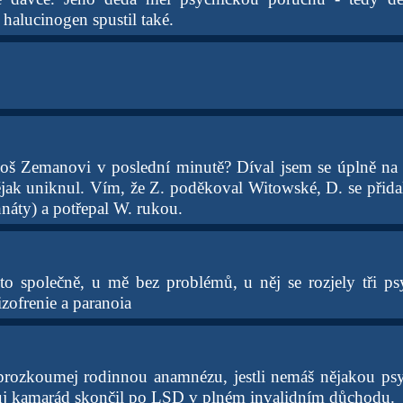
 halucinogen spustil také.
oš Zemanovi v poslední minutě? Díval jsem se úplně na 
ějak uniknul. Vím, že Z. poděkoval Witowské, D. se přidal
náty) a potřepal W. rukou.
to společně, u mě bez problémů, u něj se rozjely tři ps
izofrenie a paranoia
 prozkoumej rodinnou anamnézu, jestli nemáš nějakou ps
ůj kamarád skončil po LSD v plném invalidním důchodu.