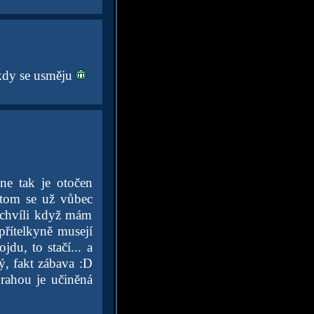
dy se usměju
ne tak je otočen
otom se už vůbec
o chvíli když mám
přítelkyně musejí
du, to stačí... a
ý, fakt zábava :D
prahou je učiněná