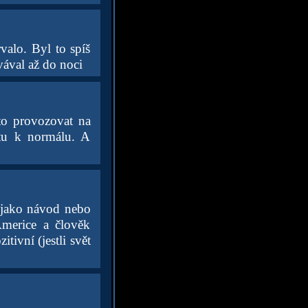
valo. Byl to spíš
vával až do noci
 to provozovat na
atu k normálu. A
i jako návod nebo
Americe a člověk
tivní (jestli svět