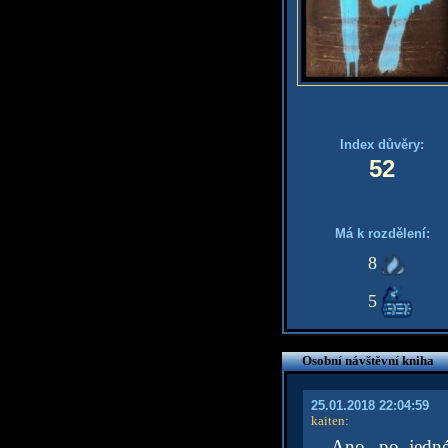
Index důvěry:
52
Má k rozdělení:
8
5
Osobní návštěvní kniha
25.01.2018 22:04:59
kaiten
:
Ano, po jedné