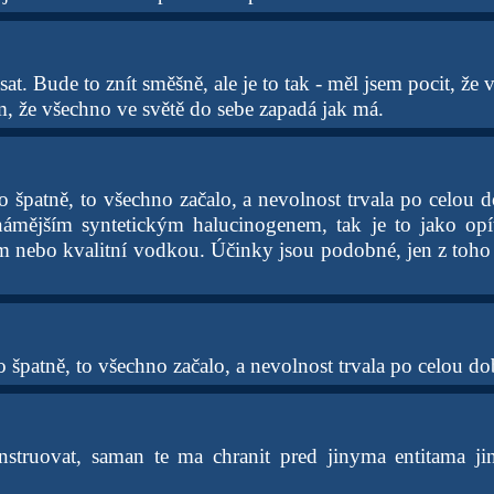
at. Bude to znít směšně, ale je to tak - měl jsem pocit, že
 že všechno ve světě do sebe zapadá jak má.
o špatně, to všechno začalo, a nevolnost trvala po celou
námějším syntetickým halucinogenem, tak je to jako opí
nebo kvalitní vodkou. Účinky jsou podobné, jen z toho p
 špatně, to všechno začalo, a nevolnost trvala po celou d
struovat, saman te ma chranit pred jinyma entitama jin