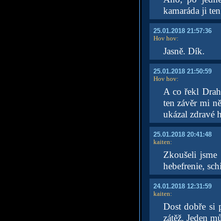
kamaráda ji ten
25.01.2018 21:57:36
Hov hov
:
Jasně. Dík.
25.01.2018 21:50:59
Hov hov
:
A co řekl Drah
ten závěr mi n
ukázal zdravé h
25.01.2018 20:41:48
kaiten
:
Zkoušeli jsme 
hebefrenie, sch
24.01.2018 12:31:59
kaiten
:
Dost dobře si
zátěž. Jeden m