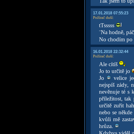
Tak jsem to úp
17.01.2018 07:55:23
Požírač duší
:
tTsssss
¨Na hodně, páč
No chodím po c
16.01.2018 22:32:44
Požírač duší
:
Ale cítíš
Jo to určitě jo
Jo
velice j
nejspíš zády,
nevěnuje té s 
příležitost, ta
určitě zuřit h
nebo se někde 
kvůli mě zastav
hrůza.
Kdybys viděl z