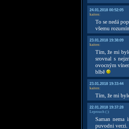
24.01.2018 00:52:05
kaiten
:
To se nedá pops
všemu rozumím,
23.01.2018 19:38:09
kaiten
:
Tím, že mi byl
srovnal s nejz
ovocným vínem 
blbě
23.01.2018 19:33:44
kaiten
:
Tím, že mi bylo
22.01.2018 19:37:28
Leprouch
( )
:
Saman nema in
puvodni verzi.