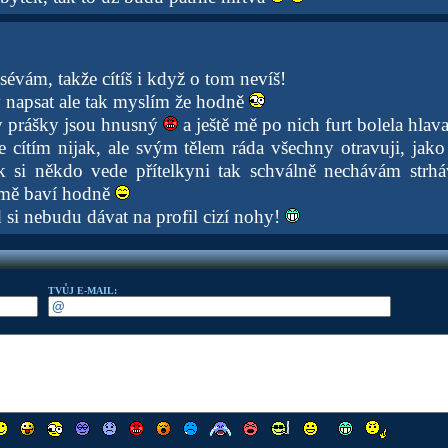
zsévám, takže cítíš i když o tom nevíš!
ý napsat ale tak myslím že hodně
ty prášky jsou hnusný
a ještě mě po nich furt bolela hlava
se cítím nijak, ale svým tělem ráda všechny otravuji, ja
k si někdo vede přítelkyni tak schválně nechávám strhá
 mě baví hodně
d si nebudu dávat na profil cizí nohy!
TVŮJ E-MAIL: