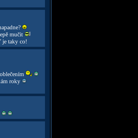
 napadne?
lepě mučit
 je taky co!
 oblečením
íkám roky
a