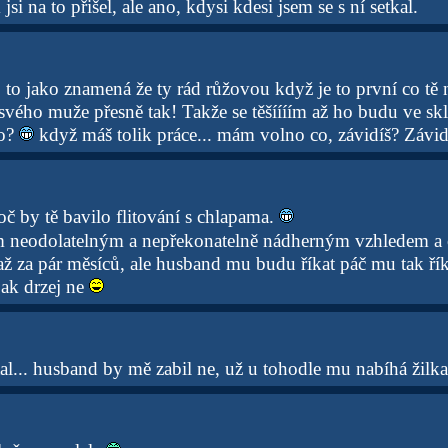
jsi na to přišel, ale ano, kdysi kdesi jsem se s ní setkal.
 to jako znamená že ty rád růžovou když je to první co tě
vého muže přesně tak! Takže se těšíííím až ho budu ve sk
co?
když máš tolik práce... mám volno co, závidíš? Záviď
roč by tě bavilo flitování s chlapama.
m neodolatelným a nepřekonatelně nádherným vzhledem a
. až za pár měsíců, ale husband mu budu říkat páč mu tak ř
jak drzej ne
ptal... husband by mě zabil ne, už u tohodle mu nabíhá žilk