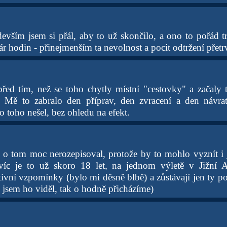
evším jsem si přál, aby to už skončilo, a ono to pořád tr
ár hodin - přinejmenším ta nevolnost a pocit odtržení přetr
před tím, než se toho chytly místní "cestovky" a začaly
. Mě to zabralo den příprav, den zvracení a den návr
 toho nešel, bez ohledu na efekt.
se o tom moc nerozepisoval, protože by to mohlo vyznít 
víc je to už skoro 18 let, na jednom výletě v Jižní 
ivní vzpomínky (bylo mi děsně blbě) a zůstávají jen ty pozi
 jsem ho viděl, tak o hodně přicházíme)