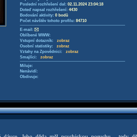
Poslední rozhřešení dal:
02.11.2024 23:04:18
Doteď napsal rozhřešení:
4430
Bodování aktivity:
0 bodů
Počet návštěv tohoto profilu:
84710
E-mail:
Oblíbené WWW:
Vstupní dotazník:
zobraz
Osobní statistiky:
zobraz
Vztahy na Zpovědnici:
zobraz
Smajlíci:
zobraz
Miluje:
Nenávidí:
Obdivuje:
 dávce. Jeho děda měl psychickou poruchu - tedy děd