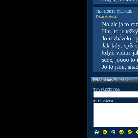
16.01.2018 21:58:35
Požírač duší
:
No ale já to ro
Hm, to je těžk
Jo rozházelo, 
Jak kdy, spíš 
když vidím ja
sebe, joooo to
Jo to jsou, sna
Přidání nového zápisu
TVÁ PŘEZDÍVKA:
TEXT ZÁPISU: