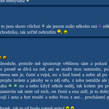
lně nemyslela
 to jsou skoro všichni
ale jenom málo někoho má
něk
hodníku, tak určitě nebrzdím
ednoduše, protože mě zpozoruje většinou sám a pokud 
 no prostě se dívá na mě, ani se snažit moc nemusím, p
kterou tam je, čumí a vejrá, no a bud hned a nebo až p
k projdu kolem a jakoby se o něj otřu, z toho nemůže ale 
ahaha
no a nebo když někde seděj, tak kolem jen proj
zastavím tak metr od nich, on čumí a ona zuří, je to dobr
ují i auta a furt troubí a nebo řvou z aut... procházení 
bytek, tak to už budu patrně mrtvá