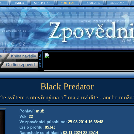
ACE
TABLO
STATISTIKA
SOUTĚŽE
POMOZTE
REKLAMA
Black Predator
te světem s otevřenýma očima a uvidíte - anebo možná
Pohlaví:
muž
Věk:
22
Ve zpovědnici působí od:
25.08.2014 16:38:48
Číslo profilu:
85343
Naposledy se přihlásil:
02.11.2024 22:30:14