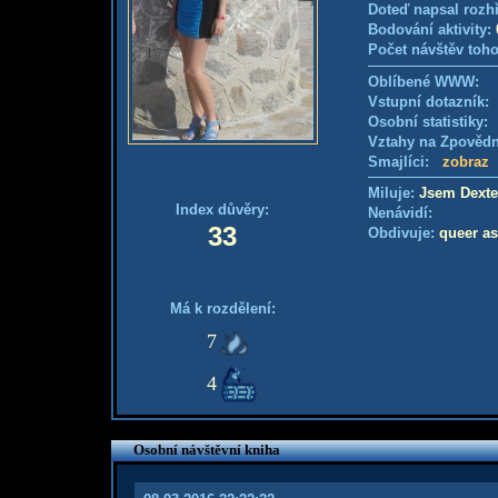
Doteď napsal rozh
Bodování aktivity:
Počet návštěv toho
Oblíbené WWW:
Vstupní dotazník
Osobní statistiky
Vztahy na Zpověd
Smajlíci:
zobraz
Miluje:
Jsem Dexte
Index důvěry:
Nenávidí:
33
Obdivuje:
queer as
Má k rozdělení:
7
4
Osobní návštěvní kniha