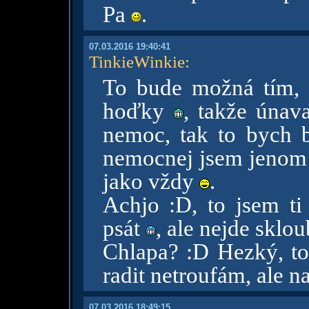
Pa
.
07.03.2016 19:40:41
TinkieWinkie
:
To bude možná tím, 
hoďky
, takže únav
nemoc, tak to bych 
nemocnej jsem jenom 
jako vždy
.
Achjo :D, to jsem ti
psát
, ale nejde sklo
Chlapa? :D Hezký, to
radit netroufám, ale n
07.03.2016 18:49:15