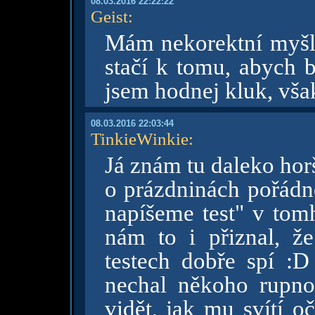
08.03.2016 22:22:22
Geist
:
Mám nekorektní myšle
stačí k tomu, abych b
jsem hodnej kluk, vša
08.03.2016 22:03:44
TinkieWinkie
:
Já znám tu daleko horší
o prázdninách pořádně
napíšeme test" v tomh
nám to i přiznal, ž
testech dobře spí :D
nechal někoho rupn
vidět, jak mu svítí o