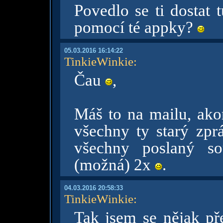
Povedlo se ti dostat
pomocí té appky?
05.03.2016 16:14:22
TinkieWinkie
:
Čau
,
Máš to na mailu, akor
všechny ty starý zp
všechny poslaný s
(možná) 2x
.
04.03.2016 20:58:33
TinkieWinkie
:
Tak jsem se nějak pře