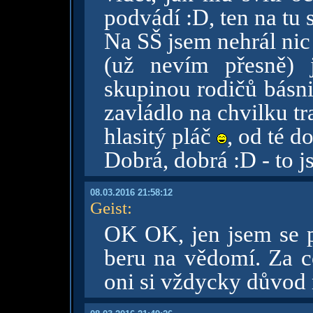
podvádí :D, ten na tu 
Na SŠ jsem nehrál nic 
(už nevím přesně) 
skupinou rodičů básni
zavládlo na chvilku tr
hlasitý pláč
, od té 
Dobrá, dobrá :D - to 
08.03.2016 21:58:12
Geist
:
OK OK, jen jsem se pr
beru na vědomí. Za c
oni si vždycky důvod 