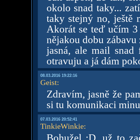
okolo snad taky... za
taky stejný no, ještě 
Akorát se teď učím 3
nějakou dobu zábavu 
jasná, ale mail snad f
otravuju a já dám poko
08.03.2016 19:22:16
Geist
:
Zdravím, jasně že pa
si tu komunikaci minul
07.03.2016 20:52:41
TinkieWinkie
:
Bohužel :D, už to zač