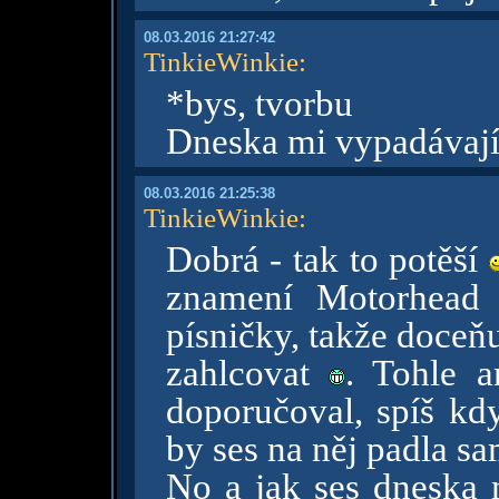
08.03.2016 21:27:42
TinkieWinkie
:
*bys, tvorbu
Dneska mi vypadávají
08.03.2016 21:25:38
TinkieWinkie
:
Dobrá - tak to potěší
znamení Motorhea
písničky, takže doceňu
zahlcovat
. Tohle a
doporučoval, spíš kdy
by ses na něj padla s
No a jak ses dneska