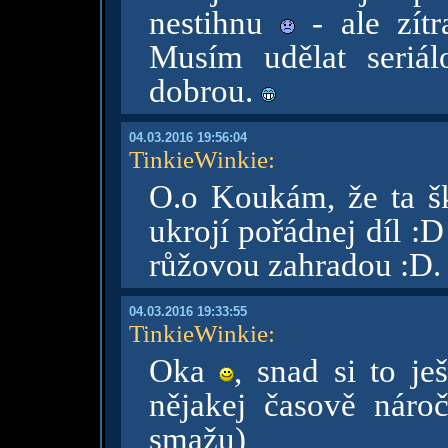
nestihnu
- ale zít
Musím udělat seriá
dobrou.
04.03.2016 19:56:04
TinkieWinkie
:
O.o Koukám, že ta šk
ukrojí pořádnej díl :D
růžovou zahradou :D.
04.03.2016 19:33:55
TinkieWinkie
:
Oka
, snad si to j
nějakej časově náro
smažu)