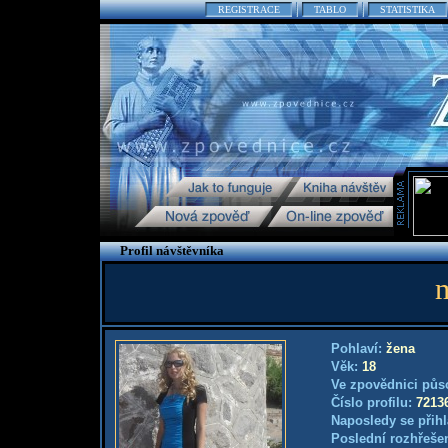
REGISTRACE
TABLO
STATISTIKA
Profil návštěvníka
Pohlaví:
žena
Věk:
18
Ve zpovědnici půs
Číslo profilu:
7213
Naposledy se přihl
Poslední rozhřešen