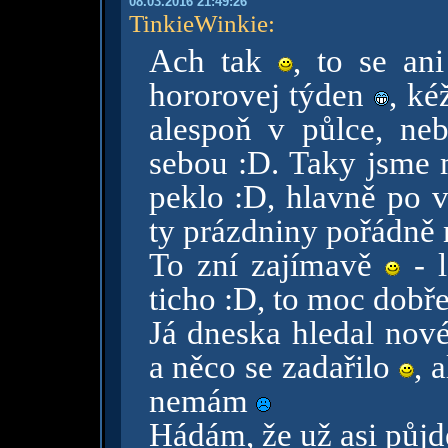
08.03.2016 21:49:26
TinkieWinkie
:
Ach tak
, to se an
hororovej týden
, ké
alespoň v půlce, ne
sebou :D. Taky jsme 
peklo :D, hlavně po v
ty prázdniny pořádně 
To zní zajímavě
- l
ticho :D, to moc dobř
Já dneska hledal nové
a něco se zadařilo
, 
nemám
Hádám, že už asi půjd