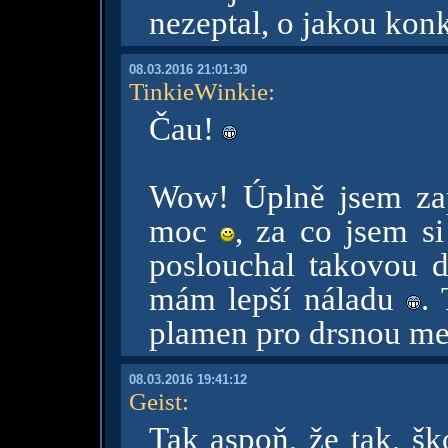
nezeptal, o jakou konk
08.03.2016 21:01:30
TinkieWinkie
:
Čau!
Wow! Úplně jsem zap
moc
, za co jsem si
poslouchal takovou d
mám lepší náladu
.
plamen pro drsnou me
08.03.2016 19:41:12
Geist
:
Tak aspoň, že tak, šk