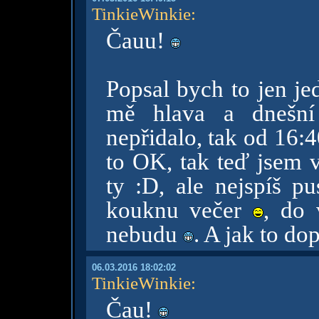
TinkieWinkie
:
Čauu!
Popsal bych to jen je
mě hlava a dnešní
nepřidalo, tak od 16:
to OK, tak teď jsem v
ty :D, ale nejspíš 
kouknu večer
, do 
nebudu
. A jak to d
06.03.2016 18:02:02
TinkieWinkie
:
Čau!