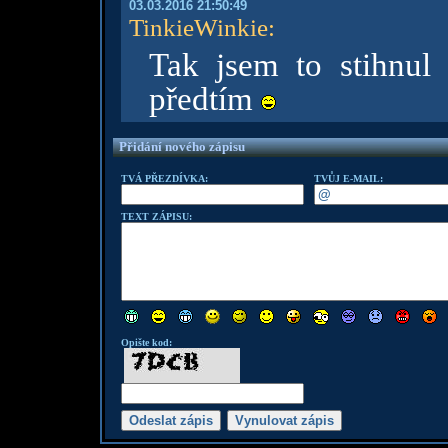
03.03.2016 21:50:49
TinkieWinkie
:
Tak jsem to stihnu
předtím
Přidání nového zápisu
TVÁ PŘEZDÍVKA:
TVŮJ E-MAIL:
TEXT ZÁPISU:
Opište kod: