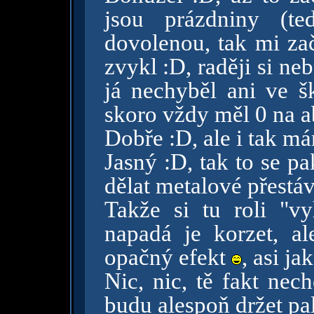
jsou prázdniny (t
dovolenou, tak mi z
zvykl :D, raději si n
já nechyběl ani ve š
skoro vždy měl 0 na 
Dobře :D, ale i tak m
Jasný :D, tak to se pa
dělat metalové přest
Takže si tu roli "vy
napadá je korzet, al
opačný efekt
, asi ja
Nic, nic, tě fakt ne
budu alespoň držet pa