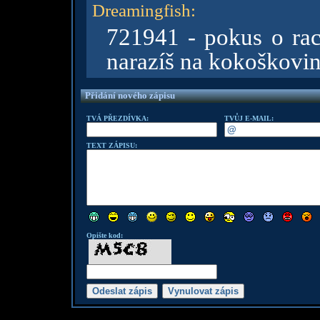
Dreamingfish
:
721941 - pokus o rac
narazíš na kokoškovi
Přidání nového zápisu
TVÁ PŘEZDÍVKA:
TVŮJ E-MAIL:
TEXT ZÁPISU:
Opište kod: