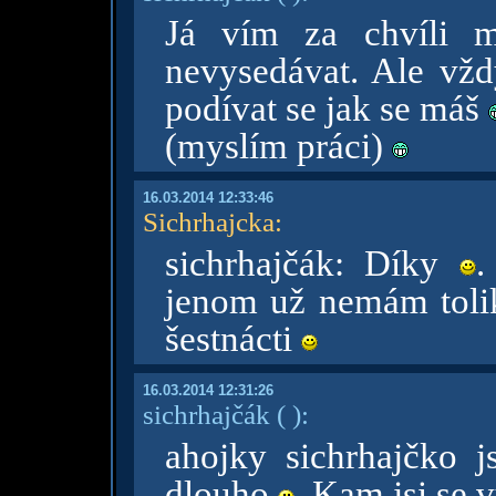
Já vím za chvíli m
nevysedávat. Ale vždy
podívat se jak se máš
(myslím práci)
16.03.2014 12:33:46
Sichrhajcka
:
sichrhajčák: Díky
.
jenom už nemám tolik
šestnácti
16.03.2014 12:31:26
sichrhajčák
( )
:
ahojky sichrhajčko j
dlouho
. Kam jsi se v