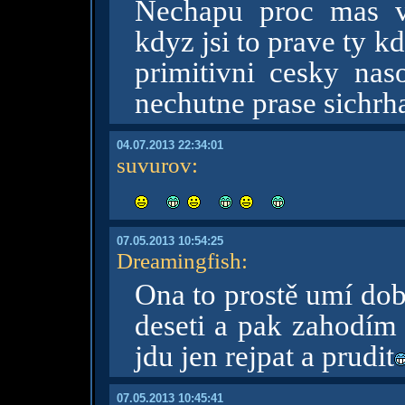
Nechapu proc mas v 
kdyz jsi to prave ty k
primitivni cesky naso
nechutne prase sichrh
04.07.2013 22:34:01
suvurov
:
07.05.2013 10:54:25
Dreamingfish
:
Ona to prostě umí dob
deseti a pak zahodím 
jdu jen rejpat a prudit
07.05.2013 10:45:41