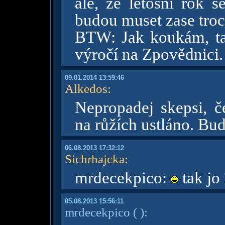
ale, že letošní rok 
budou muset zase troc
BTW: Jak koukám, ta
výročí na Zpovědnici
09.01.2014 13:59:46
Alkedos
:
Nepropadej skepsi, č
na růžích ustláno. Bud
06.08.2013 17:32:12
Sichrhajcka
:
mrdecekpico:
tak jo
05.08.2013 15:56:11
mrdecekpico
( )
: