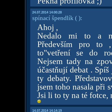
Pekná profilovka ;)
24.07.2014 14:00:28
spínací špendlík
( )
:
Ahoj ,
Nedalo mi to a nav
Především pro to ,
to"vetření se do ro
Nejsem tady na zpov
účastňují debat . Spíš 
ty debaty. Představov
jsem toho nasala při 
Jsi li to ty na té fotce
14.07.2014 14:14:19