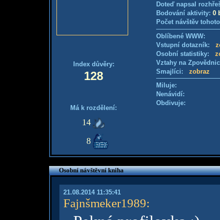
Doteď napsal rozhře
Bodování aktivity:
0 
Počet návštěv tohoto
Oblíbené WWW:
Vstupní dotazník:
z
Osobní statistiky:
z
Vztahy na Zpovědni
Index důvěry:
Smajlíci:
zobraz
128
Miluje:
Nenávidí:
Obdivuje:
Má k rozdělení:
14
8
Osobní návštěvní kniha
21.08.2014 11:35:41
Fajnšmeker1989
: