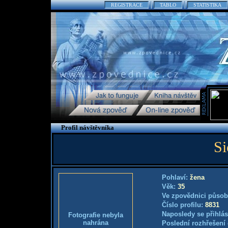
REGISTRACE
TABLO
STATISTIKA
Profil návštěvníka
Si
Pohlaví:
žena
Věk:
35
Ve zpovědnici působ
Číslo profilu:
8831
Naposledy se přihlás
Fotografie nebyla
nahrána
Poslední rozhřešení 