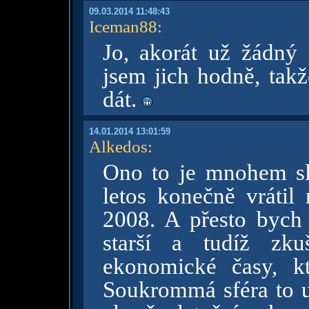
09.03.2014 11:48:43
Iceman88
:
Jo, akorát už žádn
jsem jich hodně, tak
dát.
14.01.2014 13:01:59
Alkedos
:
Ono to je mnohem slo
letos konečně vrátil 
2008. A přesto bych
starší a tudíž zku
ekonomické časy, kt
Soukrommá sféra to u