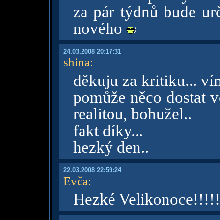
za pár týdnů bude urč
nového
24.03.2008 20:17:31
shina
:
děkuju za kritiku... vím
pomůže něco dostat ven
realitou, bohužel..
fakt díky...
hezký den..
22.03.2008 22:59:24
Evča
:
Hezké Velikonoce!!!!!