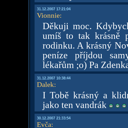
31.12.2007 17:21:04
Vionnie
:
Děkuji moc. Kdybych
umíš to tak krásně 
rodinku. A krásný Nov
peníze příjdou sam
lékařům ;o) Pa Zdenk
31.12.2007 10:38:44
Dalek
:
I Tobě krásný a kli
jako ten vandrák
30.12.2007 21:33:54
Evča
: