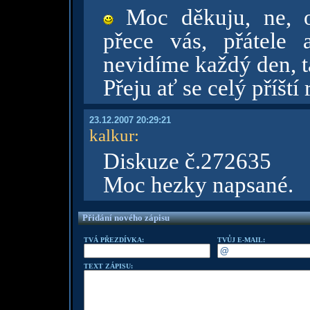
Moc děkuju, ne, 
přece vás, přátele
nevidíme každý den, t
Přeju ať se celý příští
23.12.2007 20:29:21
kalkur
:
Diskuze č.272635
Moc hezky napsané.
Přidání nového zápisu
TVÁ PŘEZDÍVKA:
TVŮJ E-MAIL:
TEXT ZÁPISU: