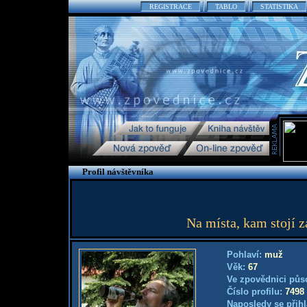
REGISTRACE
TABLO
STATISTIKA
Profil návštěvníka
Na místa, kam stojí z
Pohlaví:
muž
Věk:
67
Ve zpovědnici půs
Číslo profilu:
7498
Naposledy se přihl