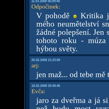
11.03.2008 06:09:40
Odpočinek
:
V pohodě
Kritika j
mého neumětelství sna
žádné polepšení. Jen 
tohoto roku - múza
hýbou světy.
26.02.2008 21:23:00
arj
:
jen maž... od tebe mě 
18.02.2008 20:40:46
Evča
:
jaro za dveřma a já s
než budu moct vyra