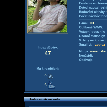
Poslední rozhřešen
Doteď napsal rozh
Bodování aktivity:
Počet návštěv toho
E-mail:
Oblíbené WWW:
Vstupní dotazník
Osobní statistiky
Vztahy na Zpověd
Smajlíci:
zobraz
Index důvěry:
Miluje:
weveruška
47
Nenávidí:
Obdivuje:
Má k rozdělení:
9
6
Osobní návštěvní kniha