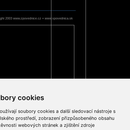
ight 2003 www.zpovednice.cz + www.spovednica.sk
bory cookies
užívají soubory cookies a další sledovací nástroje s
elského prostředí, zobrazení přizpůsobeného obsahu
těvnosti webových stránek a zjištění zdroje