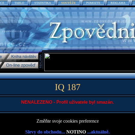
ACE
TABLO
STATISTIKA
SOUTĚŽE
POMOZTE
REKLAMA
IQ 187
NENALEZENO - Profil uživatele byl smazán.
Změňte svoje cookies preference
Slevy do obchodu...
NOTINO
...aktuálně.