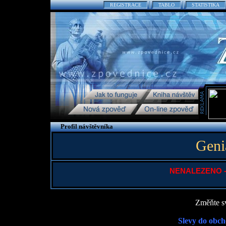
REGISTRACE
TABLO
STATISTIKA
Profil návštěvníka
Geniá
NENALEZENO - P
Změňte sv
Slevy do obch