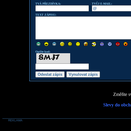
TVÁ PŘEZDÍVKA:
TVŮJ E-MAIL:
TEXT ZÁPISU:
Opište kod:
Změňte sv
Slevy do obch
REKLAMA