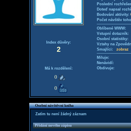
Poslední rozhřešen
Doteď napsal rozh
Bodování aktivity:
Počet návštěv toho
Oblíbené WWW:
Vstupní dotazník
Osobní statistiky
Index důvěry:
Vztahy na Zpověd
2
Smajlíci:
zobraz
Miluje:
Nenávidí:
Obdivuje:
Má k rozdělení:
0
0
Osobní návštěvní kniha
Zatím tu není žádný záznam
Přidání nového zápisu