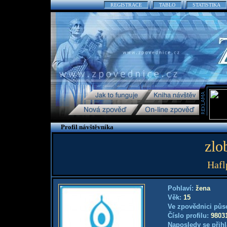
REGISTRACE
TABLO
STATISTIKA
Profil návštěvníka
zlo
Haflp
Pohlaví:
žena
Věk:
15
Ve zpovědnici půs
Číslo profilu:
9803
Naposledy se přihl