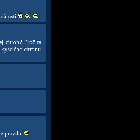
lušnosti
j citron? Proč ta
 kyselého citronu
je pravda.