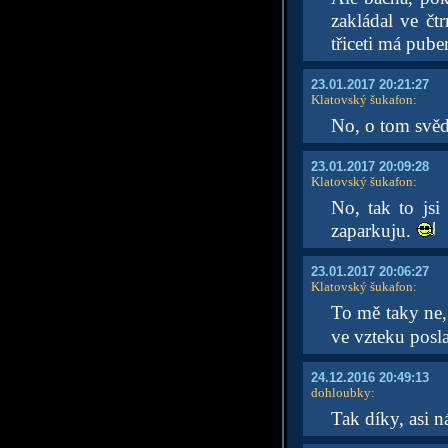
zakládal ve čt
třiceti má pube
23.01.2017 20:21:27
Klatovský šukafon
:
No, o tom svěd
23.01.2017 20:09:28
Klatovský šukafon
:
No, tak to js
zaparkuju.
23.01.2017 20:06:27
Klatovský šukafon
:
To mě taky ne,
ve vzteku posl
24.12.2016 20:49:13
dohloubky
:
Tak díky, asi n