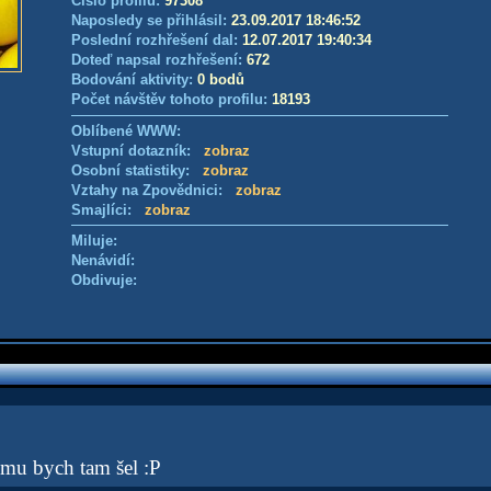
Číslo profilu:
97308
Naposledy se přihlásil:
23.09.2017 18:46:52
Poslední rozhřešení dal:
12.07.2017 19:40:34
Doteď napsal rozhřešení:
672
Bodování aktivity:
0 bodů
Počet návštěv tohoto profilu:
18193
Oblíbené WWW:
Vstupní dotazník:
zobraz
Osobní statistiky:
zobraz
Vztahy na Zpovědnici:
zobraz
Smajlíci:
zobraz
Miluje:
Nenávidí:
Obdivuje:
omu bych tam šel :P