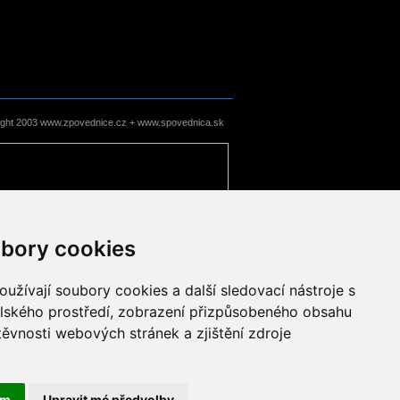
ight 2003 www.zpovednice.cz + www.spovednica.sk
bory cookies
užívají soubory cookies a další sledovací nástroje s
elského prostředí, zobrazení přizpůsobeného obsahu
těvnosti webových stránek a zjištění zdroje
ám
Upravit mé předvolby