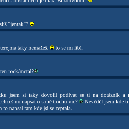
leno - dostat něco jen tak. Bezdůvodně.
líš "jentak"?
kterejma taky nemažeš.
to se mi líbí.
ten rock/metal?
tku jsem si taky dovolil podívat se ti na dotázník a
echceš mi napsat o sobě trochu víc?
Nevěděl jsem kde ti 
 to napsal tam kde jsi se zeptala.