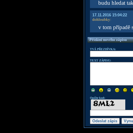
budu hledat ta
17.11.2016 15:04:22
dohloubky
:
v tom případě 
Přidání nového zápisu
TVÁ PŘEZDÍVKA:
TEXT ZÁPISU:
Opište kod: