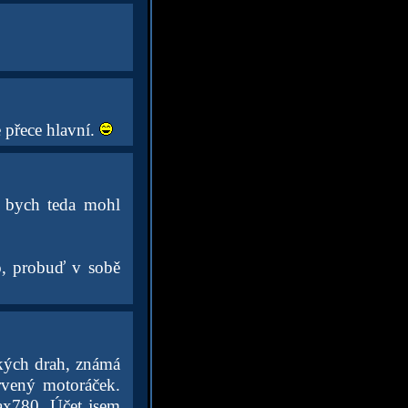
 přece hlavní.
ě bych teda mohl
o, probuď v sobě
kých drah, známá
rvený motoráček.
ax780. Účet jsem