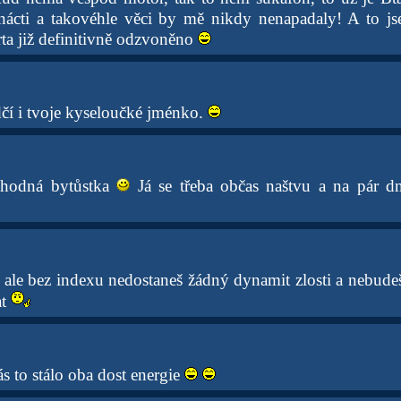
rnácti a takovéhle věci by mě nikdy nenapadaly! A to j
rta již definitivně odzvoněno
čí i tvoje kyseloučké jménko.
i hodná bytůstka
Já se třeba občas naštvu a na pár 
 ale bez indexu nedostaneš žádný dynamit zlosti a nebud
at
ás to stálo oba dost energie