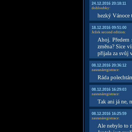
24.12.2016 20:18:11
dohloubky
:
hezký Vánoce ti
18.12.2016 09:51:00
Ježek second edition
:
Ahoj. Předem s
změna? Sice vím
přijala za svůj
08.12.2016 20:36:12
zasranáregistrace
:
Ráda polechtám
08.12.2016 16:29:03
zasranáregistrace
:
Tak ani já ne, 
08.12.2016 16:25:59
zasranáregistrace
:
Ale nebylo to m