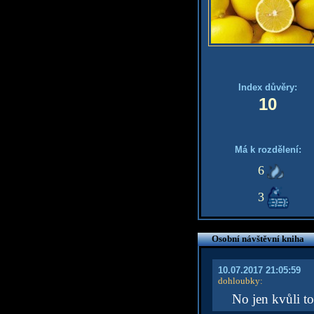
Index důvěry:
10
Má k rozdělení:
6
3
Osobní návštěvní kniha
10.07.2017 21:05:59
dohloubky
:
No jen kvůli t