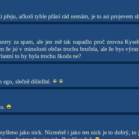
 přeju, ačkoli tyhle přání rád nemám, je to asi projevem s
orry za spam, ale jen mě tak napadlo proč zrovna Kysele
 že jsi v minulosti občas trochu bručela, ale že bys výraz
 vlastní to by byla trochu škoda ne?
 ego, slečně důležité.
no.
yšleno jako nick. Nicméně i jako ten nick je to dobrý, to 