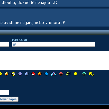
k dlouho, dokud tě nenajdu! :D
se uvidíme na jaře, nebo v únoru :P
TVŮJ E-MAIL: