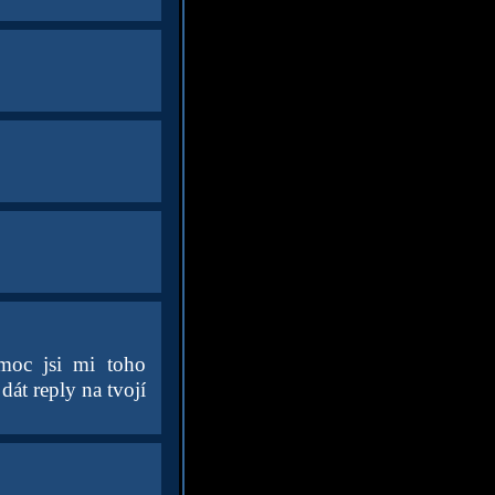
 moc jsi mi toho
dát reply na tvojí