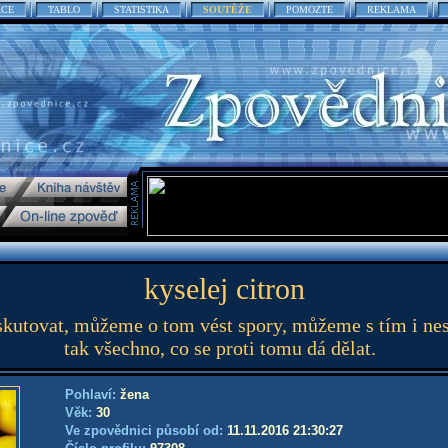
ACE
TABLO
STATISTIKA
SOUTĚŽE
POMOZTE
REKLAMA
kyselej citron
utovat, můžeme o tom vést spory, můžeme s tím i nesou
tak všechno, co se proti tomu dá dělat.
Pohlaví:
žena
Věk:
30
Ve zpovědnici působí od:
11.11.2016 21:30:27