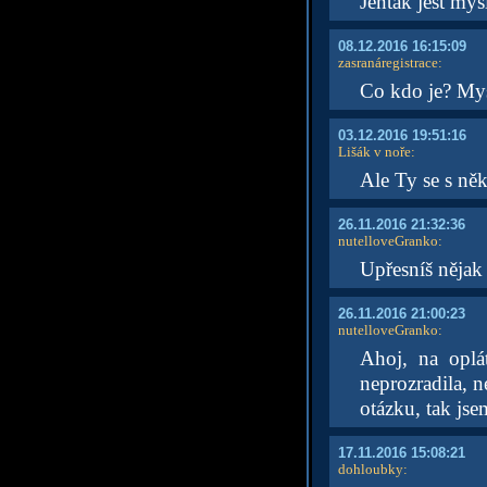
Jentak jest myš
08.12.2016 16:15:09
zasranáregistrace
:
Co kdo je? Mys
03.12.2016 19:51:16
Lišák v noře
:
Ale Ty se s ně
26.11.2016 21:32:36
nutelloveGranko
:
Upřesníš nějak 
26.11.2016 21:00:23
nutelloveGranko
:
Ahoj, na oplá
neprozradila, n
otázku, tak jsem
17.11.2016 15:08:21
dohloubky
: