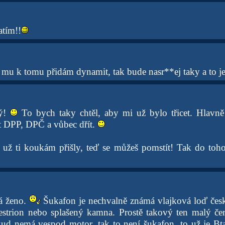
atím!!
ž mu k tomu přidám dynamit, tak bude nasr**ej taky a to je
tý!
To bych taky chtěl, aby mi už bylo třicet. Hlavn
at DPP, DPČ a vůbec dřít.
 už ti koukám přišly, teď se můžeš pomstít! Tak do toh
ná ženo.
Šukafon je nechvalně známá vlajková loď čes
estrion nebo splašený kamna. Prostě takový ten malý če
ud nemá vespod motor, tak to není šukafon, to už je Bt