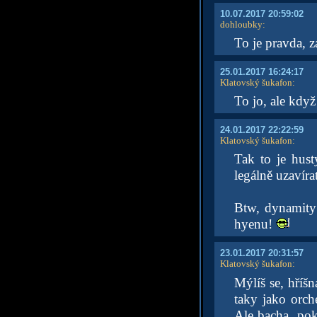
10.07.2017 20:59:02
dohloubky
:
To je pravda, z
25.01.2017 16:24:17
Klatovský šukafon
:
To jo, ale kdy
24.01.2017 22:22:59
Klatovský šukafon
:
Tak to je hus
legálně uzavír
Btw, dynamity
hyenu!
23.01.2017 20:31:57
Klatovský šukafon
:
Mýlíš se, hříš
taky jako orch
Ale bacha, pok