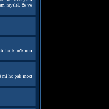
sem myslel, že ve
dnů ho k někomu
eš mi ho pak moct