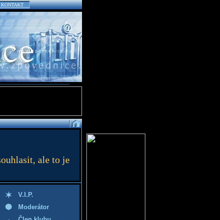
KONTAKT
hlasit, ale to je
V.I.P.
Moderátor
Člen klubu