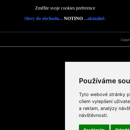
Změňte svoje cookies preference
Slevy do obchodu...
NOTINO
...aktuálně.
Copyr
Používáme sou
Tyto webové stránky po
cílem vylepšení uživat
a reklam, analýzy návš
návštěvnosti.
Souhlasím
Odmít