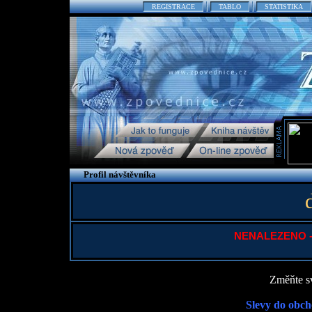
REGISTRACE
TABLO
STATISTIKA
Profil návštěvníka
NENALEZENO - P
Změňte sv
Slevy do obch