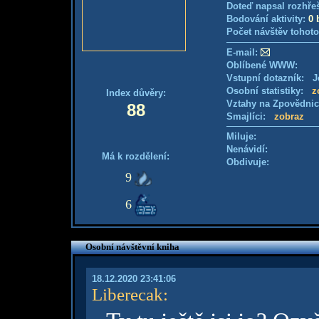
Doteď napsal rozhře
Bodování aktivity:
0 
Počet návštěv tohoto
E-mail:
Oblíbené WWW:
Vstupní dotazník: Je
Osobní statistiky:
z
Index důvěry:
Vztahy na Zpovědni
88
Smajlíci:
zobraz
Miluje:
Nenávidí:
Má k rozdělení:
Obdivuje:
9
6
Osobní návštěvní kniha
18.12.2020 23:41:06
Liberecak
: