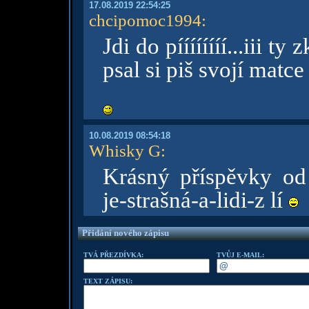
17.08.2019 22:54:25
chcipomoc1994
:
Jdi do píííííííí...iii t
psal si piš svojí matce
10.08.2019 08:54:18
Whisky G
:
Krásný příspěvky od
je-strašná-a-lidi-z lí
Přidání nového zápisu
TVÁ PŘEZDÍVKA:
TVŮJ E-MAIL:
TEXT ZÁPISU: