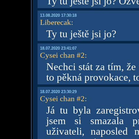
Ty tu ještě jsi jo? Oz
13.08.2020 17:30:18
Liberecak
:
Ty tu ještě jsi jo?
18.07.2020 23:41:07
Cysei chan #2
:
Nechci stát za tím, že
to pěkná provokace, to
18.07.2020 23:30:29
Cysei chan #2
:
Já tu byla zaregistro
jsem si smazala pr
uživateli, naposled 