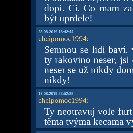
dopi. Ci. Co mam za
být uprdele!
28.08.2019 18:42:44
chcipomoc1994
:
Semnou se lidi baví.
ty rakovino neser, jsi
neser se už nikdy dom
nikdy!
17.08.2019 23:52:28
chcipomoc1994
:
Ty neotravuj vole fur
těma tvýma kecama vy