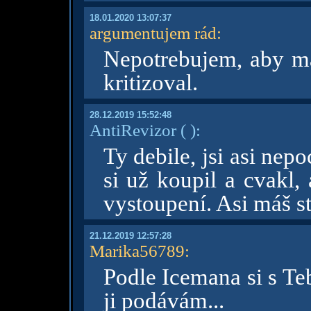
18.01.2020 13:07:37
argumentujem rád
:
Nepotrebujem, aby ma
kritizoval.
28.12.2019 15:52:48
AntiRevizor
( )
:
Ty debile, jsi asi ne
si už koupil a cvakl, 
vystoupení. Asi máš st
21.12.2019 12:57:28
Marika56789
:
Podle Icemana si s Te
ji podávám...