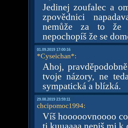
Jedinej zoufalec a om
zpovědnici napadav
nemůže za to že j
nepochopíš že se dom
01.09.2019 17:00:16
*Cyseichan*
:
Ahoj, pravděpodobně t
tvoje názory, ne ted
sympatická a blízká.
29.08.2019 23:59:11
chcipomoc1994
:
Víš hooooovnoooo cooo
ti kuuaaaa nepiš mi k