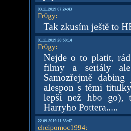
03.11.2019 07:24:43
Fr0gy
:
Tak zkusím ještě to 
01.11.2019 20:58:14
Fr0gy
:
Nejde o to platit, rád
filmy a seriály al
Samozřejmě dabing j
alespon s těmi titulk
lepší než hbo go),
Harryho Pottera.....
22.09.2019 11:33:47
chcipomoc1994
: