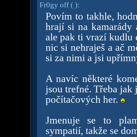
Fr0gy off
( )
:
Povím to takhle, hodn
hrají si na kamarády 
ale pak ti vrazí kudlu 
nic si nehraješ a ač m
si za nimi a jsi upřímn
A navíc některé kome
jsou trefné. Třeba jak 
počítačových her.
Jmenuje se to plam
sympatií, takže se do