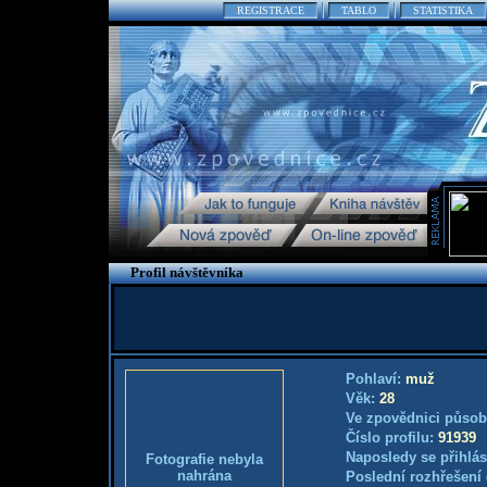
REGISTRACE
TABLO
STATISTIKA
Profil návštěvníka
Pohlaví:
muž
Věk:
28
Ve zpovědnici působ
Číslo profilu:
91939
Naposledy se přihlás
Fotografie nebyla
nahrána
Poslední rozhřešení 