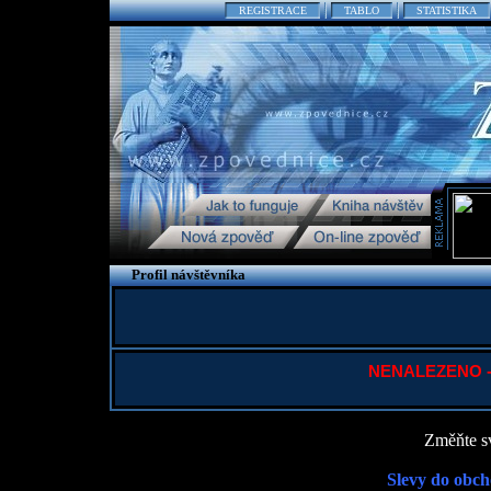
REGISTRACE
TABLO
STATISTIKA
Profil návštěvníka
NENALEZENO - P
Změňte sv
Slevy do obch