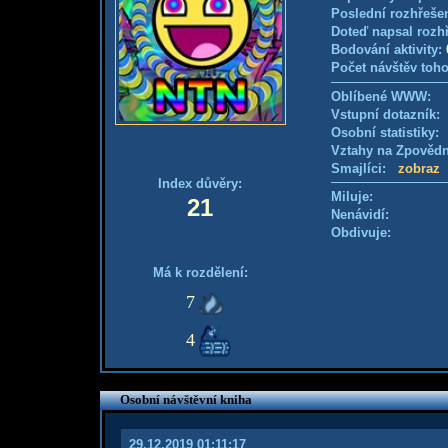
Poslední rozhřešen
Doteď napsal rozh
Bodování aktivity:
Počet návštěv toho
Oblíbené WWW:
Vstupní dotazník
Osobní statistiky
Vztahy na Zpověd
Smajlíci:
zobraz
Index důvěry:
Miluje:
21
Nenávidí:
Obdivuje:
Má k rozdělení:
7
4
Osobní návštěvní kniha
29.12.2019 01:11:17