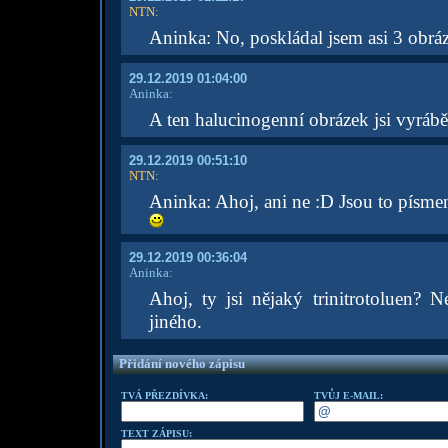
NTN
:
Aninka: No, poskládal jsem asi 3 obr
29.12.2019 01:04:00
Aninka:
A ten halucinogenní obrázek jsi vyráb
29.12.2019 00:51:10
NTN
:
Aninka: Ahoj, ani ne :D Jsou to písme
29.12.2019 00:36:04
Aninka:
Ahoj, ty jsi nějaký trinitrotoluen? 
jiného.
Přidání nového zápisu
TVÁ PŘEZDÍVKA:
TVŮJ E-MAIL:
TEXT ZÁPISU: