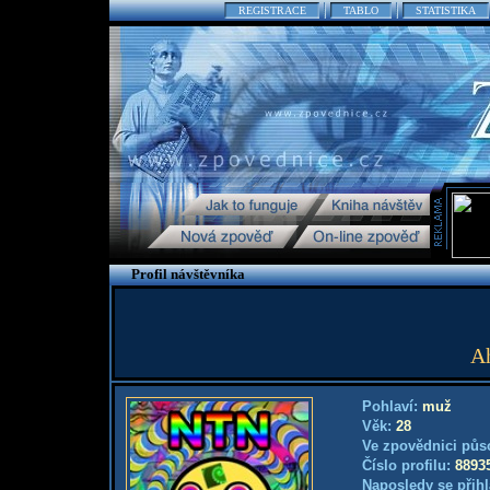
REGISTRACE
TABLO
STATISTIKA
Profil návštěvníka
Ah
Pohlaví:
muž
Věk:
28
Ve zpovědnici půs
Číslo profilu:
8893
Naposledy se přihl